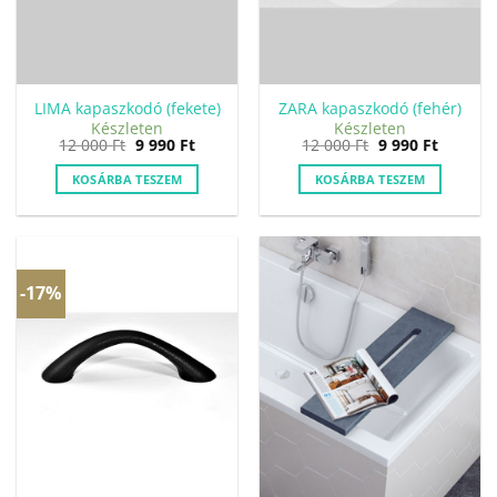
LIMA kapaszkodó (fekete)
ZARA kapaszkodó (fehér)
Készleten
Készleten
Original
Current
Original
Current
12 000
Ft
9 990
Ft
12 000
Ft
9 990
Ft
price
price
price
price
was:
is:
was:
is:
KOSÁRBA TESZEM
KOSÁRBA TESZEM
12
9
12
9
000 Ft.
990 Ft.
000 Ft.
990 Ft.
-17%