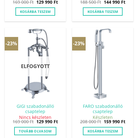
Original
Current
Original
Curre
169 000
Ft
129 990
Ft
188 500
Ft
144 990
Ft
price
price
price
price
was:
is:
was:
is:
KOSÁRBA TESZEM
KOSÁRBA TESZEM
169
129
188
144
000 Ft.
990 Ft.
500 Ft.
990 Ft
-23%
-23%
ELFOGYOTT
GIGI szabadonálló
FARO szabadonálló
csaptelep
csaptelep
Nincs készleten
Készleten
Original
Current
Original
Curre
169 000
Ft
129 990
Ft
208 000
Ft
159 990
Ft
price
price
price
price
was:
is:
was:
is:
TOVÁBB OLVASOM
KOSÁRBA TESZEM
169
129
208
159
000 Ft.
990 Ft.
000 Ft.
990 Ft