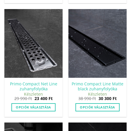
Primo Compact Net Line
Primo Compact Line Matte
zuhanyfolyóka
black zuhanyfolyóka
Készleten
Készleten
Original
Current
Original
Curren
29 990
Ft
23 400
Ft
38 990
Ft
30 300
Ft
price
price
price
price
was:
is:
was:
is:
OPCIÓK VÁLASZTÁSA
OPCIÓK VÁLASZTÁSA
29
23
38
30
990 Ft.
400 Ft.
990 Ft.
300 Ft.