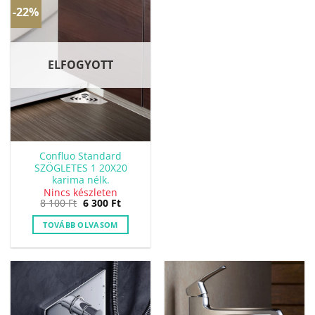
-22%
ELFOGYOTT
Confluo Standard
SZÖGLETES 1 20X20
karima nélk.
Nincs készleten
Original
Current
8 100
Ft
6 300
Ft
price
price
was:
is:
TOVÁBB OLVASOM
8
6
100 Ft.
300 Ft.