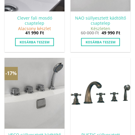
Clever fali mosdó
NAO süllyesztett kádtöltő
csaptelep
csaptelep
Alacsony készlet
Készleten
Original
Curren
41 990
Ft
60 000
Ft
49 990
Ft
price
price
was:
is:
KOSÁRBA TESZEM
KOSÁRBA TESZEM
60
49
000 Ft.
990 Ft.
-17%
VECO süllyesztett kádtöltő
RUSTIC süllyesztett