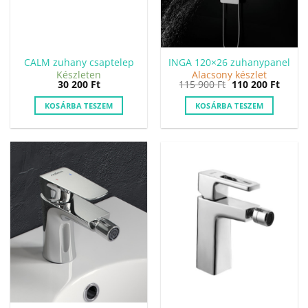
CALM zuhany csaptelep
INGA 120×26 zuhanypanel
Készleten
Alacsony készlet
Original
Curre
30 200
Ft
115 900
Ft
110 200
Ft
price
price
was:
is:
KOSÁRBA TESZEM
KOSÁRBA TESZEM
115
110
900 Ft.
200 Ft