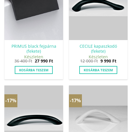
PRIMUS black fejpárna
CECILE kapaszkodó
(fekete)
(fekete)
Készleten
Készleten
Original
Current
Original
Current
36 400
Ft
27 990
Ft
12 000
Ft
9 990
Ft
price
price
price
price
was:
is:
was:
is:
KOSÁRBA TESZEM
KOSÁRBA TESZEM
36
27
12
9
400 Ft.
990 Ft.
000 Ft.
990 Ft.
-17%
-17%