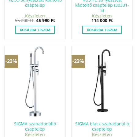
csaptelep
kádtöltő csaptelep (30331-
5)
Készleten
Készleten
Original
Current
55 200
Ft
45 990
Ft
114 000
Ft
price
price
was:
is:
KOSÁRBA TESZEM
KOSÁRBA TESZEM
55
45
200 Ft.
990 Ft.
-23%
-23%
SIGMA szabadonálló
SIGMA black szabadonálló
csaptelep
csaptelep
Készleten
Készleten