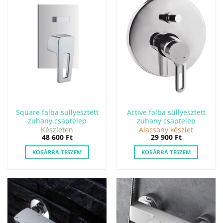
Square falba süllyesztett
Active falba süllyesztett
zuhany csaptelep
zuhany csaptelep
Készleten
Alacsony készlet
48 600
Ft
29 900
Ft
KOSÁRBA TESZEM
KOSÁRBA TESZEM