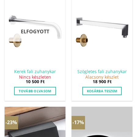
ELFOGYOTT
Kerek fali zuhanykar
Szögletes fali zuhanykar
Nincs készleten
Alacsony készlet
10 500
Ft
18 900
Ft
TOVÁBB OLVASOM
KOSÁRBA TESZEM
-23%
-17%