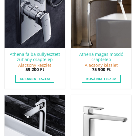
Athena falba süllyesztett
Athena magas mosdó
zuhany csaptelep
csaptelep
Alacsony készlet
Alacsony készlet
59 200
Ft
75 900
Ft
KOSÁRBA TESZEM
KOSÁRBA TESZEM