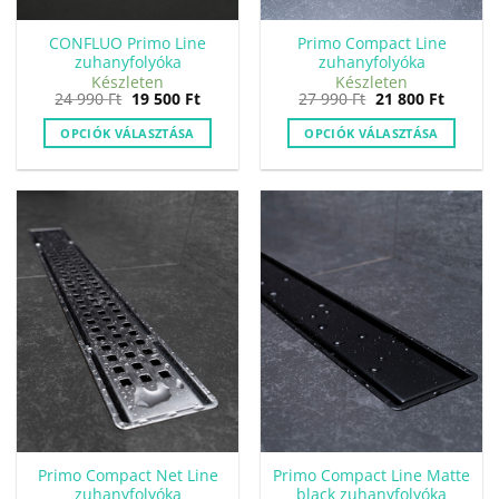
CONFLUO Primo Line
Primo Compact Line
zuhanyfolyóka
zuhanyfolyóka
Készleten
Készleten
Original
Current
Original
Curren
24 990
Ft
19 500
Ft
27 990
Ft
21 800
Ft
price
price
price
price
was:
is:
was:
is:
OPCIÓK VÁLASZTÁSA
OPCIÓK VÁLASZTÁSA
24
19
27
21
990 Ft.
500 Ft.
990 Ft.
800 Ft.
Primo Compact Net Line
Primo Compact Line Matte
zuhanyfolyóka
black zuhanyfolyóka