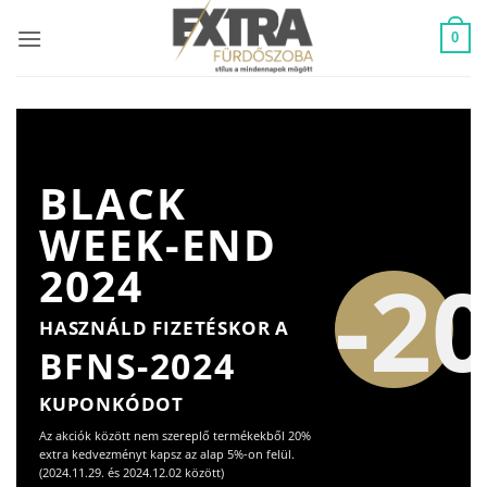
Skip
to
0
content
BLACK
WEEK-END
-2
2024
HASZNÁLD FIZETÉSKOR A
BFNS-2024
KUPONKÓDOT
Az akciók között nem szereplő termékekből 20%
extra kedvezményt kapsz az alap 5%-on felül.
(2024.11.29. és 2024.12.02 között)