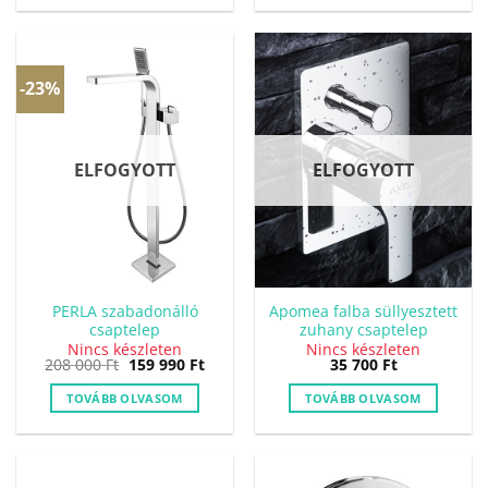
-23%
ELFOGYOTT
ELFOGYOTT
PERLA szabadonálló
Apomea falba süllyesztett
csaptelep
zuhany csaptelep
Nincs készleten
Nincs készleten
Original
Current
208 000
Ft
159 990
Ft
35 700
Ft
price
price
was:
is:
TOVÁBB OLVASOM
TOVÁBB OLVASOM
208
159
000 Ft.
990 Ft.