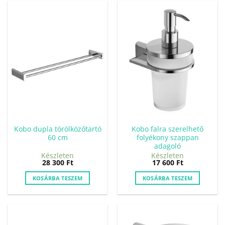
Kobo dupla törölközőtartó
Kobo falra szerelhető
60 cm
folyékony szappan
adagoló
Készleten
Készleten
28 300
Ft
17 600
Ft
KOSÁRBA TESZEM
KOSÁRBA TESZEM