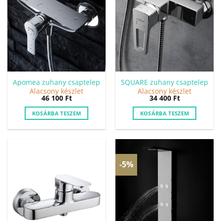
Apomea zuhany csaptelep
SQUARE zuhany csaptelep
Alacsony készlet
Alacsony készlet
46 100
Ft
34 400
Ft
KOSÁRBA TESZEM
KOSÁRBA TESZEM
-5%