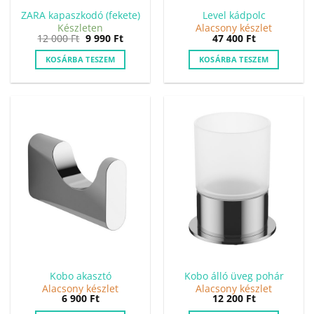
ZARA kapaszkodó (fekete)
Level kádpolc
Készleten
Alacsony készlet
Original
Current
12 000
Ft
9 990
Ft
47 400
Ft
price
price
was:
is:
KOSÁRBA TESZEM
KOSÁRBA TESZEM
12
9
000 Ft.
990 Ft.
Kobo akasztó
Kobo álló üveg pohár
Alacsony készlet
Alacsony készlet
6 900
Ft
12 200
Ft