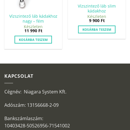
Vízszintező láb slim
kádakhoz
Vízszintező láb kádakhoz
Készleten
9 900
Ft
nagy – fém
Készleten
KOSÁRBA TESZEM
11 990
Ft
KOSÁRBA TESZEM
KAPCSOLAT
Cégnév: Niagara System Kft.
Adószám: 13156668-2-09
Bankszámlaszám:
10403428-50526956-71541002