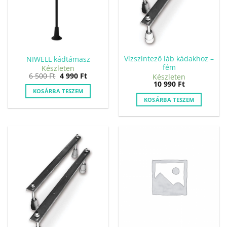
Vízszintező láb kádakhoz –
NIWELL kádtámasz
fém
Készleten
Original
Current
6 500
Ft
4 990
Ft
Készleten
price
price
10 990
Ft
was:
is:
KOSÁRBA TESZEM
6
4
KOSÁRBA TESZEM
500 Ft.
990 Ft.