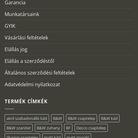
Garancia
Munkatársaink
GYIK
Vásárlási feltételek
Elállás jog
Elállás a szerződéstől
Általános szerződési feltételek
Adatvédelmi nyilatkozat
TERMÉK CÍMKÉK
akril szabadonálló kád
B&W
B&W csaptelep
B&W kád
B&W szaniter
B&W zuhany
BF
Decco csaptelep
Illusion csaptelep
matt kád
matt mosdó