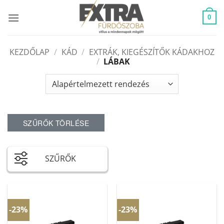
Skip
to
0
content
KEZDŐLAP
/
KÁD
/
EXTRÁK, KIEGÉSZÍTŐK KÁDAKHOZ
/
LÁBAK
SZŰRŐK TÖRLÉSE
SZŰRŐK
-23%
-23%