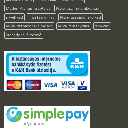
Modern/Varium csaptelep
Niwell aszimmetrikus kád
niwell kád
niwell sarokkád
Niwell szabadonálló kád
Niwell szabadonálló mosdó
Niwell zuhanytálca
slim kád
szabadonálló mosdó