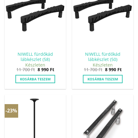
NIWELL fürdőkád
NIWELL fürdőkád
lábkészlet (58)
lábkészlet (50)
Készleten
Készleten
Original
Current
Original
Current
11 700
Ft
8 990
Ft
11 700
Ft
8 990
Ft
price
price
price
price
was:
is:
was:
is:
KOSÁRBA TESZEM
KOSÁRBA TESZEM
11
8
11
8
700 Ft.
990 Ft.
700 Ft.
990 Ft.
-23%