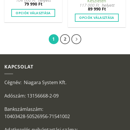
104 000
Ft
helyett
Készleten
79 990
Ft
117 000
Ft
helyett
89 990
Ft
OPCIÓK VÁLASZTÁSA
OPCIÓK VÁLASZTÁSA
Ennek
Ennek
a
a
terméknek
terméknek
több
1
2
több
variációja
variációja
van.
van.
A
A
változatok
KAPCSOLAT
változatok
a
a
termékoldalon
termékoldalon
választhatók
Cégnév: Niagara System Kft.
választhatók
ki
ki
Adószám: 13156668-2-09
Bankszámlaszám:
10403428-50526956-71541002
Adatkezelés nyilvántartási száma: