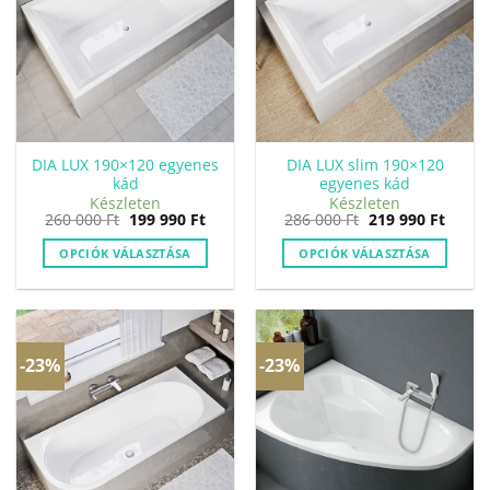
változatok
a
termékoldalon
választhatók
ki
DIA LUX 190×120 egyenes
DIA LUX slim 190×120
kád
egyenes kád
Készleten
Készleten
Original
Current
Original
Curre
260 000
Ft
199 990
Ft
286 000
Ft
219 990
Ft
price
price
price
price
was:
is:
was:
is:
OPCIÓK VÁLASZTÁSA
OPCIÓK VÁLASZTÁSA
260
199
286
219
000 Ft.
990 Ft.
000 Ft.
990 Ft
-23%
-23%