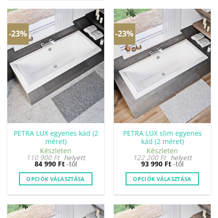
a
terméknek
több
-23%
-23%
variációja
van.
A
változatok
a
termékoldalon
választhatók
ki
PETRA LUX egyenes kád (2
PETRA LUX slim egyenes
méret)
kád (2 méret)
Készleten
Készleten
110 900
Ft
helyett
122 200
Ft
helyett
84 990
Ft
-tól
93 990
Ft
-tól
OPCIÓK VÁLASZTÁSA
OPCIÓK VÁLASZTÁSA
Ennek
Ennek
a
a
terméknek
terméknek