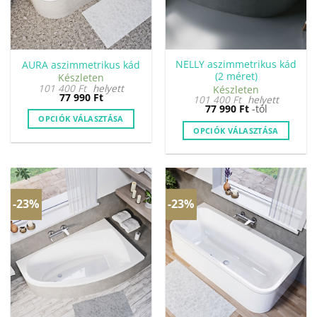
NELLY aszimmetrikus kád
AURA aszimmetrikus kád
(2 méret)
Készleten
101 400
Ft
helyett
Készleten
77 990
Ft
101 400
Ft
helyett
77 990
Ft
-tól
OPCIÓK VÁLASZTÁSA
OPCIÓK VÁLASZTÁSA
Ennek
Ennek
a
a
terméknek
terméknek
több
több
variációja
-23%
-23%
variációja
van.
van.
A
A
változatok
változatok
a
a
termékoldalon
termékoldalon
választhatók
választhatók
ki
ki