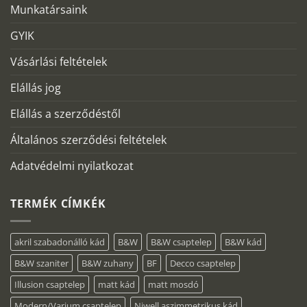
Munkatársaink
GYIK
Vásárlási feltételek
Elállás jog
Elállás a szerződéstől
Általános szerződési feltételek
Adatvédelmi nyilatkozat
TERMÉK CÍMKÉK
akril szabadonálló kád
B&W
B&W csaptelep
B&W kád
B&W szaniter
B&W zuhany
BF
Decco csaptelep
Illusion csaptelep
matt kád
matt mosdó
Modern/Varium csaptelep
Niwell aszimmetrikus kád