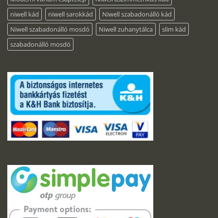
niwell kád
niwell sarokkád
Niwell szabadonálló kád
Niwell szabadonálló mosdó
Niwell zuhanytálca
slim kád
szabadonálló mosdó