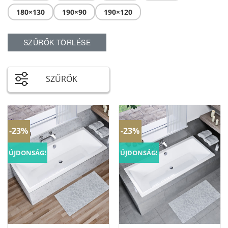
180×130
190×90
190×120
SZŰRŐK TÖRLÉSE
SZŰRŐK
-23%
-23%
ÚJDONSÁG!
ÚJDONSÁG!