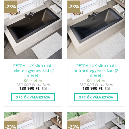
több
több
-23%
-23%
variációja
variációja
van.
van.
A
A
változatok
változatok
a
a
termékoldalon
termékoldalon
választhatók
választhatók
ki
ki
PETRA LUX slim matt
PETRA LUX slim matt
fekete egyenes kád (2
antracit egyenes kád (2
méret)
méret)
Készleten
Készleten
182 000
Ft
helyett
182 000
Ft
helyett
139 990
Ft
-tól
139 990
Ft
-tól
OPCIÓK VÁLASZTÁSA
OPCIÓK VÁLASZTÁSA
Ennek
Ennek
a
a
terméknek
terméknek
több
több
-23%
-23%
variációja
variációja