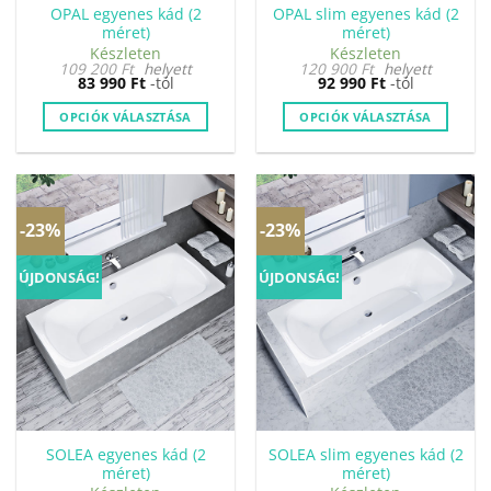
OPAL egyenes kád (2
OPAL slim egyenes kád (2
méret)
méret)
Készleten
Készleten
109 200
Ft
helyett
120 900
Ft
helyett
83 990
Ft
-tól
92 990
Ft
-tól
OPCIÓK VÁLASZTÁSA
OPCIÓK VÁLASZTÁSA
Ennek
Ennek
a
a
terméknek
terméknek
több
több
-23%
-23%
variációja
variációja
van.
van.
ÚJDONSÁG!
ÚJDONSÁG!
A
A
változatok
változatok
a
a
termékoldalon
termékoldalon
választhatók
választhatók
ki
ki
SOLEA egyenes kád (2
SOLEA slim egyenes kád (2
méret)
méret)