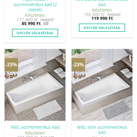
aszimmetrikus kád (2
kád
méret)
Készleten
156 000
Ft
helyett
Készleten
119 990
Ft
111 800
Ft
helyett
85 990
Ft
-tól
OPCIÓK VÁLASZTÁSA
OPCIÓK VÁLASZTÁSA
Ennek
Ennek
a
a
terméknek
terméknek
több
több
variációja
-23%
-23%
variációja
van.
van.
A
A
változatok
változatok
a
a
termékoldalon
termékoldalon
választhatók
választhatók
ki
ki
NIEL slim aszimmetrikus
NIEL aszimmetrikus kád
kád
Készleten