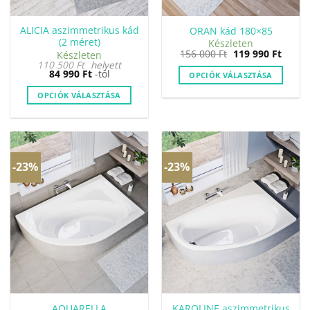
ALICIA aszimmetrikus kád
ORAN kád 180×85
(2 méret)
Készleten
Original
Curre
156 000
Ft
119 990
Ft
Készleten
price
price
110 500
Ft
helyett
was:
is:
84 990
Ft
-tól
OPCIÓK VÁLASZTÁSA
156
119
000 Ft.
990 Ft
OPCIÓK VÁLASZTÁSA
Ennek
a
terméknek
több
-23%
-23%
variációja
van.
A
változatok
a
termékoldalon
választhatók
ki
AQUARELLA
KAROLINE aszimmetrikus