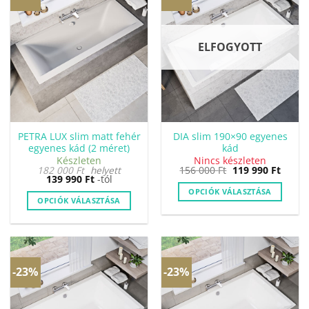
van.
van.
A
A
változatok
változatok
ELFOGYOTT
a
a
termékoldalon
termékoldalon
választhatók
választhatók
ki
ki
PETRA LUX slim matt fehér
DIA slim 190×90 egyenes
egyenes kád (2 méret)
kád
Készleten
Nincs készleten
Original
Curre
182 000
Ft
helyett
156 000
Ft
119 990
Ft
price
price
139 990
Ft
-tól
was:
is:
OPCIÓK VÁLASZTÁSA
156
119
OPCIÓK VÁLASZTÁSA
000 Ft.
990 Ft
Ennek
a
terméknek
több
-23%
-23%
variációja
van.
A