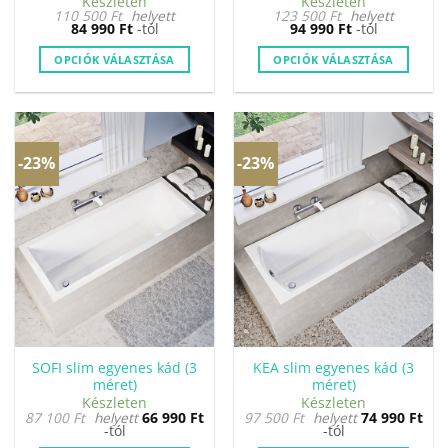
Készleten
Készleten
110 500
Ft
helyett
123 500
Ft
helyett
84 990
Ft
-tól
94 990
Ft
-tól
OPCIÓK VÁLASZTÁSA
OPCIÓK VÁLASZTÁSA
Ennek
Ennek
a
a
terméknek
terméknek
több
több
-23%
-23%
variációja
variációja
van.
van.
A
A
változatok
változatok
a
a
termékoldalon
termékoldalon
választhatók
választhatók
ki
ki
SOFI slim egyenes kád (3
KEA slim egyenes kád (3
méret)
méret)
Készleten
Készleten
87 100
Ft
helyett
66 990
Ft
97 500
Ft
helyett
74 990
Ft
-tól
-tól