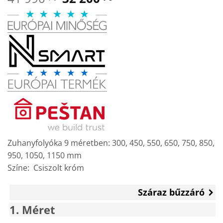
price
price
was:
is:
41
32
990 Ft.
200 Ft.
Zuhanyfolyóka 9 méretben: 300, 450, 550, 650, 750, 850,
950, 1050, 1150 mm
Színe: Csiszolt króm
Száraz bűzzáró
1
Méret