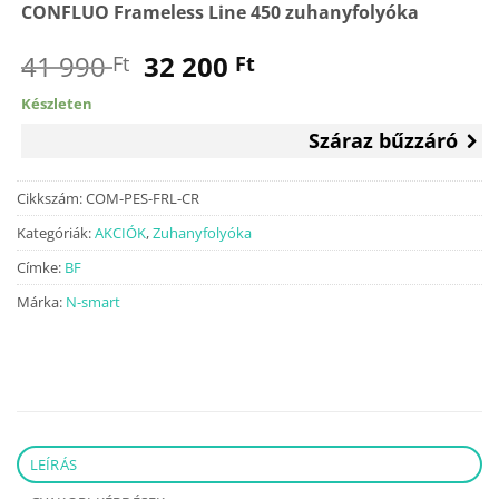
CONFLUO Frameless Line 450 zuhanyfolyóka
Original
Current
41 990
32 200
Ft
Ft
price
price
Készleten
was:
is:
Száraz bűzzáró
41
32
990 Ft.
200 Ft.
Cikkszám:
COM-PES-FRL-CR
Kategóriák:
AKCIÓK
,
Zuhanyfolyóka
Címke:
BF
Márka:
N-smart
LEÍRÁS