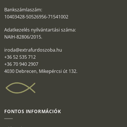
Bankszámlaszám:
10403428-50526956-71541002
Adatkezelés nyilvántartási száma:
NAIH-82806/2015.
iroda@extrafurdoszoba.hu
+36 52 535 712
+36 70 940 2907
4030 Debrecen, Mikepércsi út 132.
FONTOS INFORMÁCIÓK