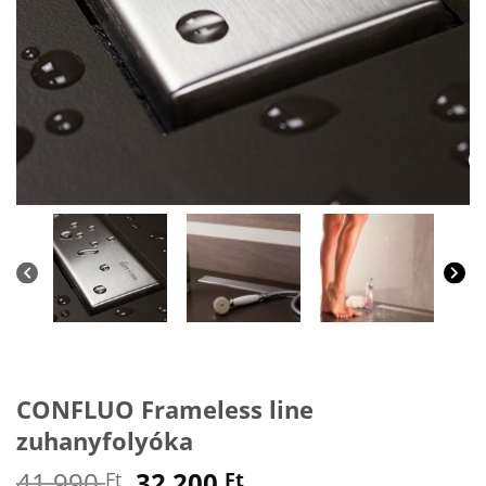
CONFLUO Frameless line
zuhanyfolyóka
Original
Current
41 990
32 200
Ft
Ft