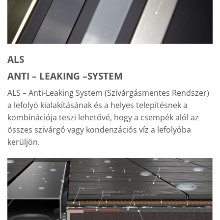
ALS
A
NTI –
L
EAKING –
S
YSTEM
ALS – Anti-Leaking System (Szivárgásmentes Rendszer)
a lefolyó kialakításának és a helyes telepítésnek a
kombinációja teszi lehetővé, hogy a csempék alól az
összes szivárgó vagy kondenzációs víz a lefolyóba
kerüljön.