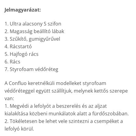
Jelmagyarázat:
1. Ultra alacsony S szifon
2. Magasság beállító lábak
3. Szűkítő, gumigyűrűvel
4. Rácstartó
5. Hajfogó rács
6. Rács
7. Styrofoam védőréteg
A Confluo keretnélküli modelleket styrofoam
védőréteggel együtt szállítjuk, melynek kettős szerepe
van:
1. Megvédi a lefolyót a beszerelés és az aljzat
kialakítása közbeni munkálatok alatt a fürdőszobában.
2. Tökéletesen be lehet vele szintezni a csempéket a
lefolyó körül.