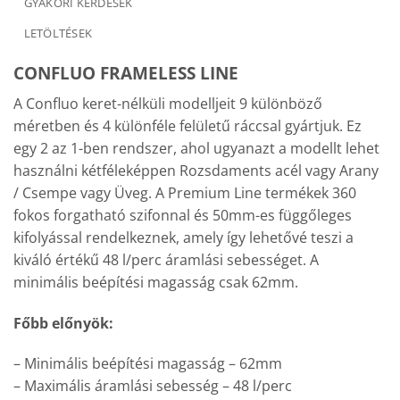
GYAKORI KÉRDÉSEK
LETÖLTÉSEK
CONFLUO
FRAMELESS
LINE
A Confluo keret-nélküli modelljeit 9 különböző
méretben és 4 különféle felületű ráccsal gyártjuk. Ez
egy 2 az 1-ben rendszer, ahol ugyanazt a modellt lehet
használni kétféleképpen Rozsdaments acél vagy Arany
/ Csempe vagy Üveg. A Premium Line termékek 360
fokos forgatható szifonnal és 50mm-es függőleges
kifolyással rendelkeznek, amely így lehetővé teszi a
kiváló értékű 48 l/perc áramlási sebességet. A
minimális beépítési magasság csak 62mm.
Főbb előnyök:
– Minimális beépítési magasság – 62mm
– Maximális áramlási sebesség – 48 l/perc