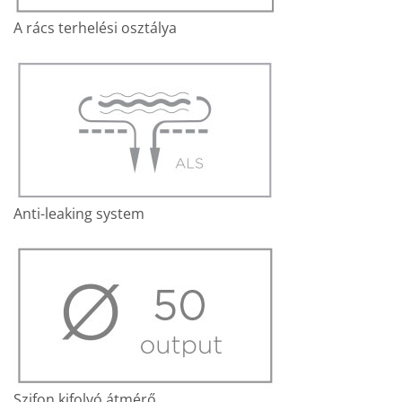
A rács terhelési osztálya
Anti-leaking system
Szifon kifolyó átmérő