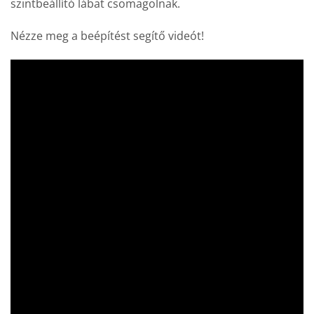
szintbeállító lábat csomagolnak.
Nézze meg a beépítést segítő videót!