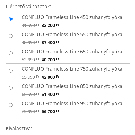
MÉRET
Elérhető változatok:
CONFLUO Frameless Line 450 zuhanyfolyóka
Original
Current
41 990
Ft
32 200
Ft
price
price
was:
is:
CONFLUO Frameless Line 550 zuhanyfolyóka
41
32
990 Ft.
200 Ft.
Original
Current
48 990
Ft
37 400
Ft
price
price
was:
is:
CONFLUO Frameless Line 650 zuhanyfolyóka
48
37
990 Ft.
400 Ft.
Original
Current
52 990
Ft
40 700
Ft
price
price
was:
is:
CONFLUO Frameless Line 750 zuhanyfolyóka
52
40
990 Ft.
700 Ft.
Original
Current
55 990
Ft
42 800
Ft
price
price
was:
is:
CONFLUO Frameless Line 850 zuhanyfolyóka
55
42
990 Ft.
800 Ft.
Original
Current
66 990
Ft
51 400
Ft
price
price
was:
is:
CONFLUO Frameless Line 950 zuhanyfolyóka
66
51
990 Ft.
400 Ft.
Original
Current
73 990
Ft
56 700
Ft
price
price
was:
is:
73
56
Kiválasztva:
990 Ft.
700 Ft.