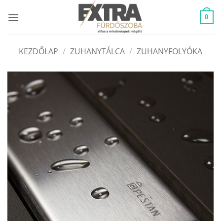
Skip
to
0
content
KEZDŐLAP
/
ZUHANYTÁLCA
/
ZUHANYFOLYÓKA