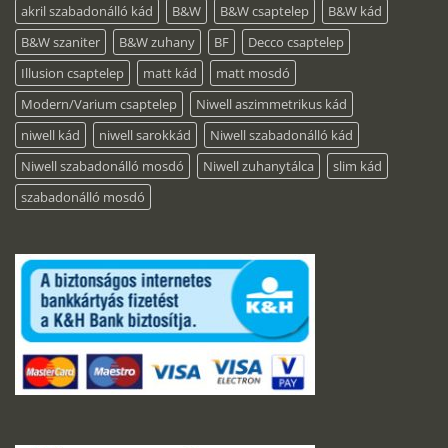
akril szabadonálló kád
B&W
B&W csaptelep
B&W kád
B&W szaniter
B&W zuhany
BF
Decco csaptelep
Illusion csaptelep
matt kád
matt mosdó
Modern/Varium csaptelep
Niwell aszimmetrikus kád
niwell kád
niwell sarokkád
Niwell szabadonálló kád
Niwell szabadonálló mosdó
Niwell zuhanytálca
slim kád
szabadonálló mosdó