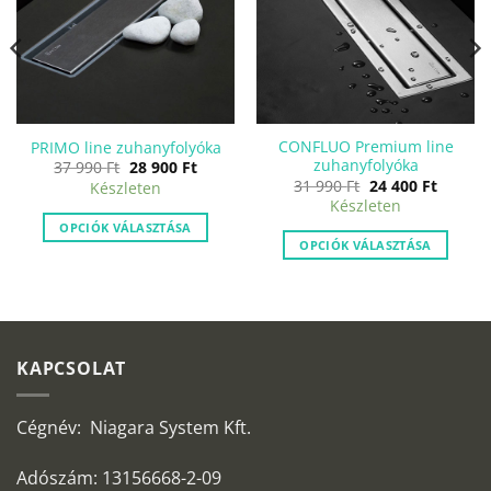
CONFLUO Premium line
PRIMO line zuhanyfolyóka
zuhanyfolyóka
Original
Current
37 990
Ft
28 900
Ft
price
price
nt
Original
Curren
31 990
Ft
24 400
Ft
Készleten
was:
is:
price
price
Készleten
37
28
was:
is:
990 Ft.
900 Ft.
31
24
OPCIÓK VÁLASZTÁSA
.
990 Ft.
400 Ft.
OPCIÓK VÁLASZTÁSA
KAPCSOLAT
Cégnév: Niagara System Kft.
Adószám: 13156668-2-09