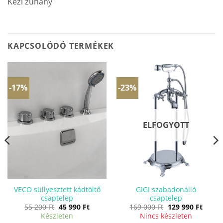
Kézi zuhany
KAPCSOLÓDÓ TERMÉKEK
-17%
-23%
ELFOGYOTT
VECO süllyesztett kádtöltő
GIGI szabadonálló
csaptelep
csaptelep
Original
Current
Original
Curre
55 200
Ft
45 990
Ft
169 000
Ft
129 990
Ft
price
price
price
price
Készleten
Nincs készleten
was:
is:
was:
is: