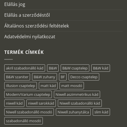
Elállás jog
Elállás a szerződéstől
Általános szerződési feltételek
Adatvédelmi nyilatkozat
TERMÉK CÍMKÉK
akril szabadonálló kád
B&W
B&W csaptelep
B&W kád
B&W szaniter
B&W zuhany
BF
Decco csaptelep
Illusion csaptelep
matt kád
matt mosdó
Modern/Varium csaptelep
Niwell aszimmetrikus kád
niwell kád
niwell sarokkád
Niwell szabadonálló kád
Niwell szabadonálló mosdó
Niwell zuhanytálca
slim kád
szabadonálló mosdó