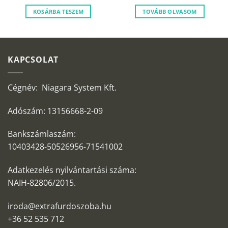
55
45
169
129
200 Ft.
990 Ft.
000 Ft.
990 Ft
KOSÁRBA TESZEM
TOVÁBB OLVASOM
KAPCSOLAT
Cégnév: Niagara System Kft.
Adószám: 13156668-2-09
Bankszámlaszám:
10403428-50526956-71541002
Adatkezelés nyilvántartási száma:
NAIH-82806/2015.
iroda@extrafurdoszoba.hu
+36 52 535 712