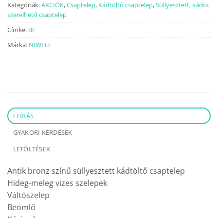
Kategóriák:
AKCIÓK
,
Csaptelep
,
Kádtöltő csaptelep
,
Süllyesztett, kádra
szerelhető csaptelep
Címke:
BF
Márka:
NIWELL
LEÍRÁS
GYAKORI KÉRDÉSEK
LETÖLTÉSEK
Antik bronz színű süllyesztett kádtöltő csaptelep
Hideg-meleg vizes szelepek
Váltószelep
Beömlő