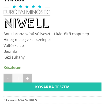
Antik bronz színű süllyesztett kádtöltő csaptelep
Hideg-meleg vizes szelepek
Váltószelep
Beömlő
Kézi zuhany
Készleten
RUSTIC süllyesztett kádtöltő csaptelep (30331-5) mennyiség
KOSÁRBA TESZEM
Cikkszám:
NWCS-SKRUS