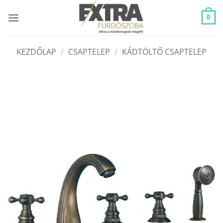
Skip
to
0
content
KEZDŐLAP
/
CSAPTELEP
/
KÁDTÖLTŐ CSAPTELEP