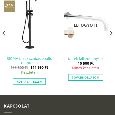
-23%
ELFOGYOTT
SIGMA black szabadonálló
Kerek fali zuhanykar
csaptelep
10 500
Ft
Original
Current
nt
188 500
Ft
144 990
Ft
Nincs készleten
price
price
Készleten
was:
is:
188
144
TOVÁBB OLVASOM
500 Ft.
990 Ft.
.
KOSÁRBA TESZEM
KAPCSOLAT