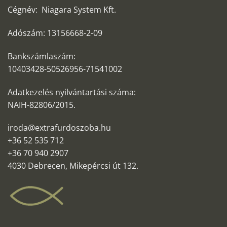
Cégnév: Niagara System Kft.
Adószám: 13156668-2-09
Bankszámlaszám:
10403428-50526956-71541002
Adatkezelés nyilvántartási száma:
NAIH-82806/2015.
iroda@extrafurdoszoba.hu
+36 52 535 712
+36 70 940 2907
4030 Debrecen, Mikepércsi út 132.