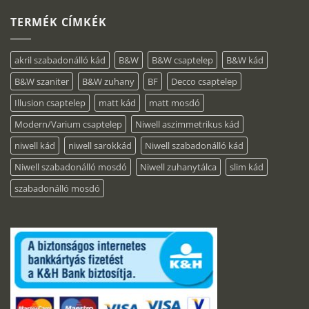
TERMÉK CÍMKÉK
akril szabadonálló kád
B&W
B&W csaptelep
B&W kád
B&W szaniter
B&W zuhany
BF
Decco csaptelep
Illusion csaptelep
matt kád
matt mosdó
Modern/Varium csaptelep
Niwell aszimmetrikus kád
niwell kád
niwell sarokkád
Niwell szabadonálló kád
Niwell szabadonálló mosdó
Niwell zuhanytálca
slim kád
szabadonálló mosdó