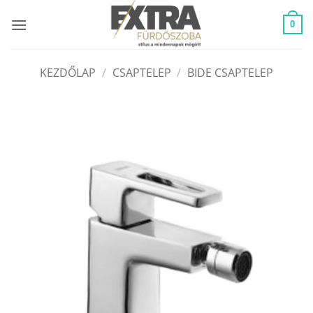
Skip
to
0
content
KEZDŐLAP
/
CSAPTELEP
/
BIDE CSAPTELEP