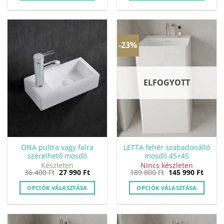
100 Ft.
990 Ft.
100 Ft.
990 Ft.
-23%
ELFOGYOTT
ONA pultra vagy falra
LETTA fehér szabadonálló
szerelhető mosdó
mosdó 45×45
Készleten
Nincs készleten
Original
Current
Original
Curre
36 400
Ft
27 990
Ft
189 800
Ft
145 990
Ft
price
price
price
price
was:
is:
was:
is:
OPCIÓK VÁLASZTÁSA
OPCIÓK VÁLASZTÁSA
36
27
189
145
400 Ft.
990 Ft.
800 Ft.
990 Ft