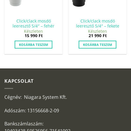
Click/clack mosdó
Click/clack mosdó
leeresztő 5/4″ – fehér
leeresztő 5/4″ – fekete
Készleten
Készleten
15 990
Ft
21 990
Ft
KOSÁRBA TESZEM
KOSÁRBA TESZEM
KAPCSOLAT
Cégnév: Niagara System Kft.
Adószám: 13156668-2-09
Bankszámlaszám: