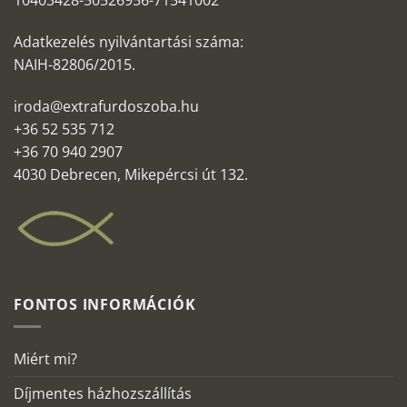
10403428-50526956-71541002
Adatkezelés nyilvántartási száma:
NAIH-82806/2015.
iroda@extrafurdoszoba.hu
+36 52 535 712
+36 70 940 2907
4030 Debrecen, Mikepércsi út 132.
FONTOS INFORMÁCIÓK
Miért mi?
Díjmentes házhozszállítás