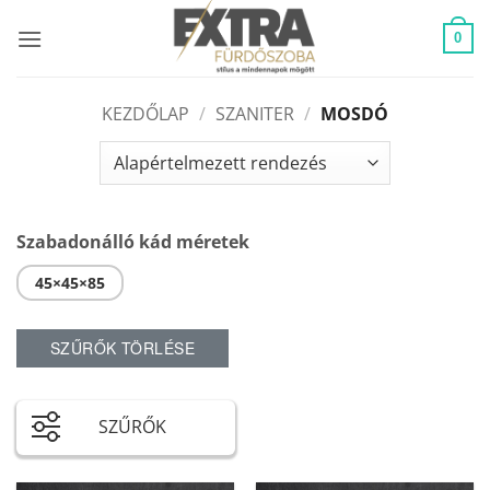
Skip
to
0
content
KEZDŐLAP
/
SZANITER
/
MOSDÓ
Szabadonálló kád méretek
45×45×85
SZŰRŐK TÖRLÉSE
SZŰRŐK