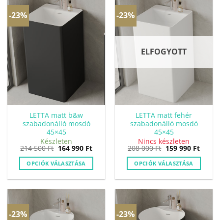
-23%
-23%
ELFOGYOTT
LETTA matt b&w
LETTA matt fehér
szabadonálló mosdó
szabadonálló mosdó
45×45
45×45
Készleten
Nincs készleten
Original
Current
Original
Curre
214 500
Ft
164 990
Ft
208 000
Ft
159 990
Ft
price
price
price
price
was:
is:
was:
is:
OPCIÓK VÁLASZTÁSA
OPCIÓK VÁLASZTÁSA
214
164
208
159
500 Ft.
990 Ft.
000 Ft.
990 Ft
-23%
-23%