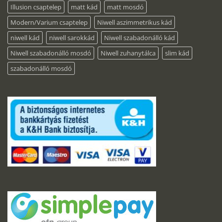
Illusion csaptelep
matt kád
matt mosdó
Modern/Varium csaptelep
Niwell aszimmetrikus kád
niwell kád
niwell sarokkád
Niwell szabadonálló kád
Niwell szabadonálló mosdó
Niwell zuhanytálca
slim kád
szabadonálló mosdó