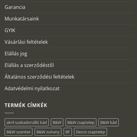
Garancia
Munkatársaink
GYIK
Vásárlási feltételek
Elállás jog
Elállás a szerződéstől
Általános szerződési feltételek
Adatvédelmi nyilatkozat
TERMÉK CÍMKÉK
akril szabadonálló kád
B&W
B&W csaptelep
B&W kád
B&W szaniter
B&W zuhany
BF
Decco csaptelep