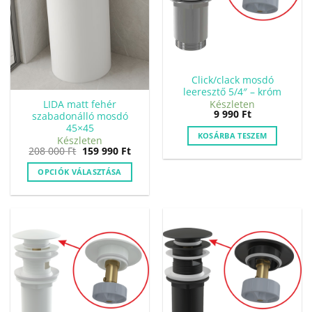
Click/clack mosdó
leeresztő 5/4″ – króm
LIDA matt fehér
Készleten
9 990
Ft
szabadonálló mosdó
45×45
KOSÁRBA TESZEM
Készleten
Original
Current
208 000
Ft
159 990
Ft
price
price
was:
is:
OPCIÓK VÁLASZTÁSA
208
159
000 Ft.
990 Ft.