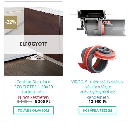
-22%
ELFOGYOTT
Confluo Standard
VIRGO-S univerzális száraz
SZÖGLETES 1 20X20
bűzzáró Virgo
karima nélk.
zuhanyfolyókához
Nincs készleten
Rendelhető
Original
Current
8 100
Ft
6 300
Ft
13 990
Ft
price
price
was:
is:
TOVÁBB OLVASOM
KOSÁRBA TESZEM
8
6
100 Ft.
300 Ft.