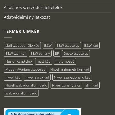
Általános szerződési feltételek
Adatvédelmi nyilatkozat
TERMÉK CÍMKÉK
akril szabadonálló kád
B&W
B&W csaptelep
B&W kád
B&W szaniter
B&W zuhany
BF
Decco csaptelep
Illusion csaptelep
matt kád
matt mosdó
Modern/Varium csaptelep
Niwell aszimmetrikus kád
niwell kád
niwell sarokkád
Niwell szabadonálló kád
Niwell szabadonálló mosdó
Niwell zuhanytálca
slim kád
szabadonálló mosdó