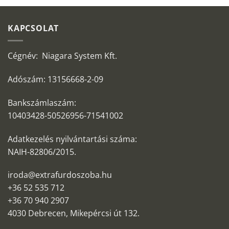
KAPCSOLAT
Cégnév: Niagara System Kft.
Adószám: 13156668-2-09
Bankszámlaszám:
10403428-50526956-71541002
Adatkezelés nyilvántartási száma:
NAIH-82806/2015.
iroda@extrafurdoszoba.hu
+36 52 535 712
+36 70 940 2907
4030 Debrecen, Mikepércsi út 132.