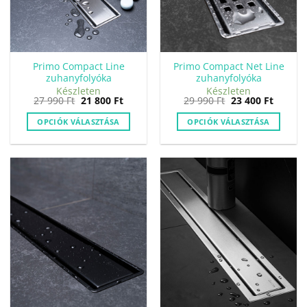
Primo Compact Line
Primo Compact Net Line
zuhanyfolyóka
zuhanyfolyóka
Készleten
Készleten
Original
Current
Original
Curren
27 990
Ft
21 800
Ft
29 990
Ft
23 400
Ft
price
price
price
price
was:
is:
was:
is:
OPCIÓK VÁLASZTÁSA
OPCIÓK VÁLASZTÁSA
27
21
29
23
990 Ft.
800 Ft.
990 Ft.
400 Ft.