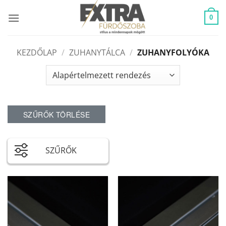
Skip
to
0
content
KEZDŐLAP
/
ZUHANYTÁLCA
/
ZUHANYFOLYÓKA
SZŰRŐK TÖRLÉSE
SZŰRŐK