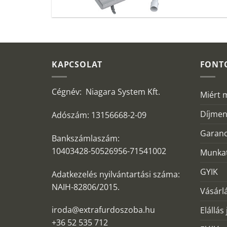
KAPCSOLAT
FONT
Cégnév: Niagara System Kft.
Miért 
Díjmen
Adószám: 13156668-2-09
Garanc
Bankszámlaszám:
10403428-50526956-71541002
Munkat
GYIK
Adatkezelés nyilvántartási száma:
NAIH-82806/2015.
Vásárlá
iroda@extrafurdoszoba.hu
Elállás
+36 52 535 712