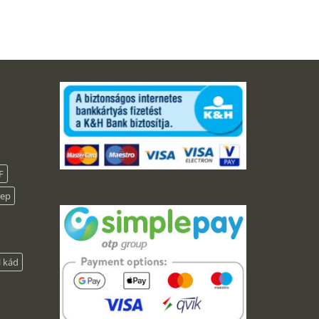
F
lep
l kád