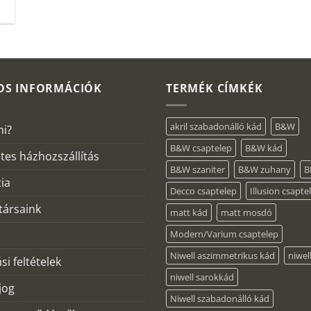
OS INFORMÁCIÓK
TERMÉK CÍMKÉK
akril szabadonálló kád
B&W
mi?
B&W csaptelep
B&W kád
tes házhozszállítás
B&W szaniter
B&W zuhany
B
ia
Decco csaptelep
Illusion csapte
ársaink
matt kád
matt mosdó
Modern/Varium csaptelep
Niwell aszimmetrikus kád
niwel
si feltételek
niwell sarokkád
 jog
Niwell szabadonálló kád