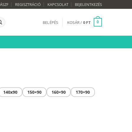
ÁSZF
REGISZTRÁCIÓ
KAPCSOLAT
BEJELENTKEZÉS
BELÉPÉS
KOSÁR /
0
FT
0
140x90
150×90
160×90
170×90