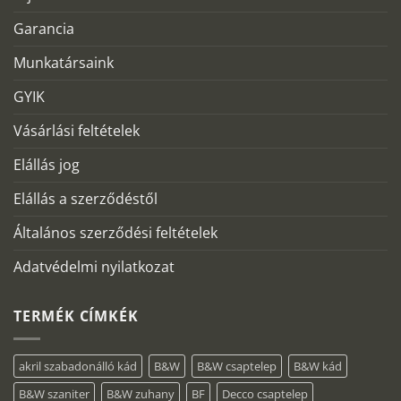
Garancia
Munkatársaink
GYIK
Vásárlási feltételek
Elállás jog
Elállás a szerződéstől
Általános szerződési feltételek
Adatvédelmi nyilatkozat
TERMÉK CÍMKÉK
akril szabadonálló kád
B&W
B&W csaptelep
B&W kád
B&W szaniter
B&W zuhany
BF
Decco csaptelep