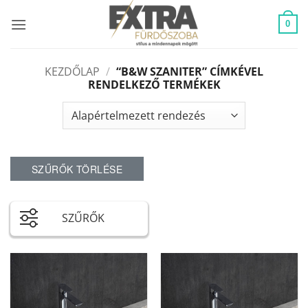
Skip
to
0
content
KEZDŐLAP
/
“B&W SZANITER” CÍMKÉVEL
RENDELKEZŐ TERMÉKEK
SZŰRŐK TÖRLÉSE
SZŰRŐK