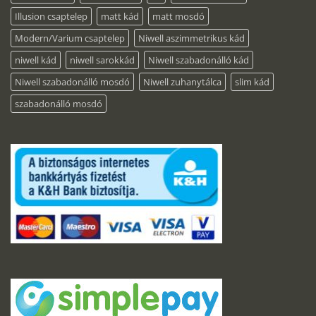
Illusion csaptelep
matt kád
matt mosdó
Modern/Varium csaptelep
Niwell aszimmetrikus kád
niwell kád
niwell sarokkád
Niwell szabadonálló kád
Niwell szabadonálló mosdó
Niwell zuhanytálca
slim kád
szabadonálló mosdó