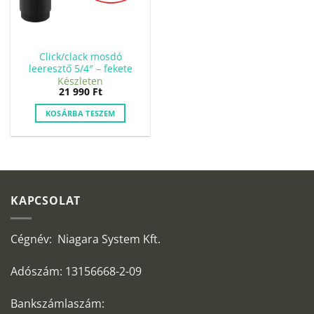
Click/clack mosdó
leeresztő 5/4″ – fekete
Készleten
21 990
Ft
KOSÁRBA TESZEM
KAPCSOLAT
Cégnév: Niagara System Kft.
Adószám: 13156668-2-09
Bankszámlaszám: