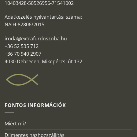
10403428-50526956-71541002
Adatkezelés nyilvántartási száma:
NAIH-82806/2015.
iroda@extrafurdoszoba.hu
+36 52 535 712
+36 70 940 2907
4030 Debrecen, Mikepércsi út 132.
FONTOS INFORMÁCIÓK
Miért mi?
Díjmentes házhozszállítás