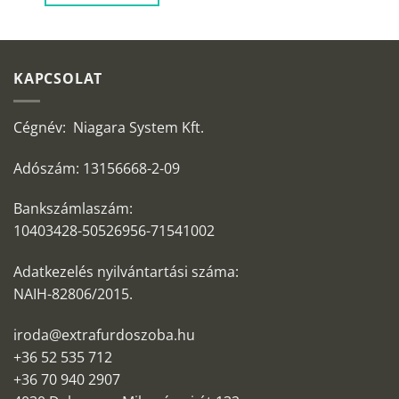
KAPCSOLAT
Cégnév: Niagara System Kft.
Adószám: 13156668-2-09
Bankszámlaszám:
10403428-50526956-71541002
Adatkezelés nyilvántartási száma:
NAIH-82806/2015.
iroda@extrafurdoszoba.hu
+36 52 535 712
+36 70 940 2907