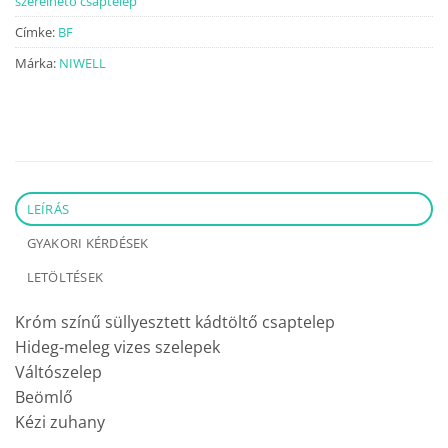
szerelhető csaptelep
Címke:
BF
Márka:
NIWELL
LEÍRÁS
GYAKORI KÉRDÉSEK
LETÖLTÉSEK
Króm színű süllyesztett kádtöltő csaptelep
Hideg-meleg vizes szelepek
Váltószelep
Beömlő
Kézi zuhany