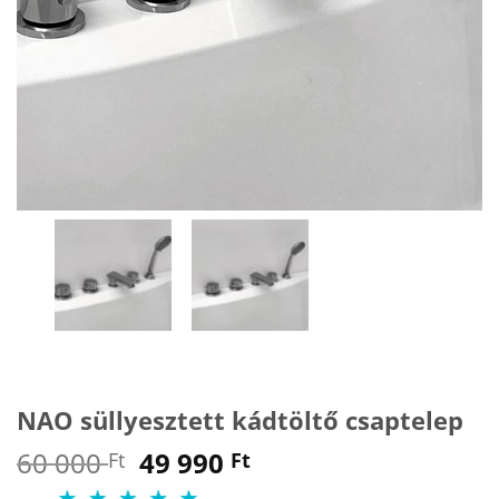
NAO süllyesztett kádtöltő csaptelep
Original
Current
60 000
49 990
Ft
Ft
price
price