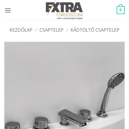
Skip
to
0
content
KEZDŐLAP
/
CSAPTELEP
/
KÁDTÖLTŐ CSAPTELEP