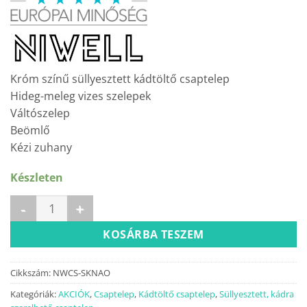
was:
is:
60
49
000 Ft.
990 Ft.
Króm színű süllyesztett kádtöltő csaptelep
Hideg-meleg vizes szelepek
Váltószelep
Beömlő
Kézi zuhany
Készleten
NAO süllyesztett kádtöltő csaptelep mennyiség
KOSÁRBA TESZEM
Cikkszám:
NWCS-SKNAO
Kategóriák:
AKCIÓK
,
Csaptelep
,
Kádtöltő csaptelep
,
Süllyesztett, kádra