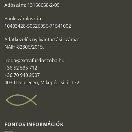
Adószám: 13156668-2-09
Bankszámlaszám:
10403428-50526956-71541002
Adatkezelés nyilvántartási száma:
NAIH-82806/2015.
iroda@extrafurdoszoba.hu
+36 52 535 712
+36 70 940 2907
4030 Debrecen, Mikepércsi út 132.
FONTOS INFORMÁCIÓK