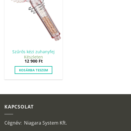
Szűrős kézi zuhanyfej
Készleten
12 900
Ft
KOSÁRBA TESZEM
KAPCSOLAT
Cégnév: Niagara System Kft.