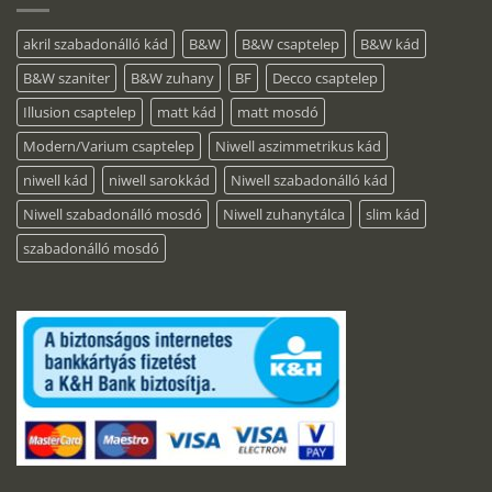
akril szabadonálló kád
B&W
B&W csaptelep
B&W kád
B&W szaniter
B&W zuhany
BF
Decco csaptelep
Illusion csaptelep
matt kád
matt mosdó
Modern/Varium csaptelep
Niwell aszimmetrikus kád
niwell kád
niwell sarokkád
Niwell szabadonálló kád
Niwell szabadonálló mosdó
Niwell zuhanytálca
slim kád
szabadonálló mosdó