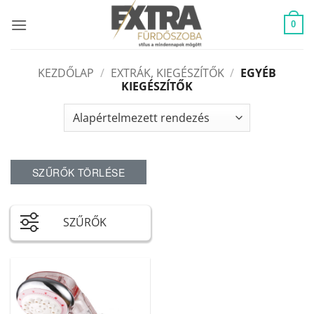
Skip
to
0
content
KEZDŐLAP
/
EXTRÁK, KIEGÉSZÍTŐK
/
EGYÉB
KIEGÉSZÍTŐK
SZŰRŐK TÖRLÉSE
SZŰRŐK