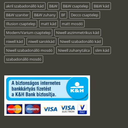
akril szabadonálló kád
B&W
B&W csaptelep
B&W kád
B&W szaniter
B&W zuhany
BF
Decco csaptelep
Illusion csaptelep
matt kád
matt mosdó
Modern/Varium csaptelep
Niwell aszimmetrikus kád
niwell kád
niwell sarokkád
Niwell szabadonálló kád
Niwell szabadonálló mosdó
Niwell zuhanytálca
slim kád
szabadonálló mosdó