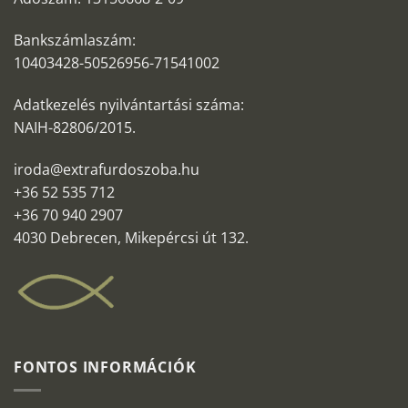
Bankszámlaszám:
10403428-50526956-71541002
Adatkezelés nyilvántartási száma:
NAIH-82806/2015.
iroda@extrafurdoszoba.hu
+36 52 535 712
+36 70 940 2907
4030 Debrecen, Mikepércsi út 132.
FONTOS INFORMÁCIÓK