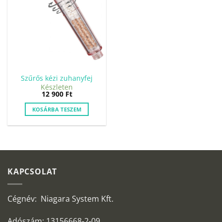
Szűrős kézi zuhanyfej
Készleten
12 900
Ft
KOSÁRBA TESZEM
KAPCSOLAT
Cégnév: Niagara System Kft.
Adószám: 13156668-2-09