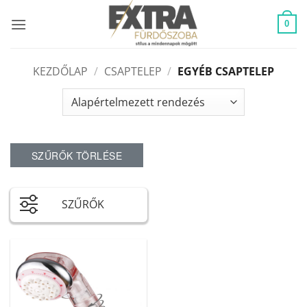
Skip
to
0
content
KEZDŐLAP
/
CSAPTELEP
/
EGYÉB CSAPTELEP
SZŰRŐK TÖRLÉSE
SZŰRŐK