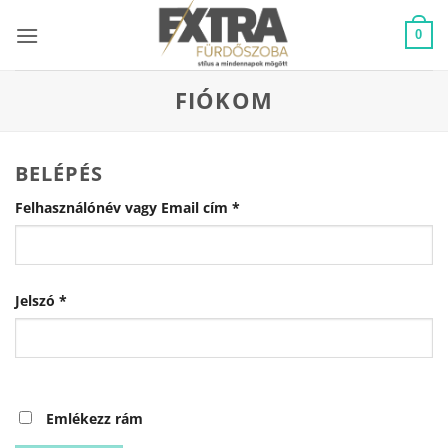
Skip
to
0
content
FIÓKOM
BELÉPÉS
Kötelező
Felhasználónév vagy Email cím
*
Kötelező
Jelszó
*
Emlékezz rám