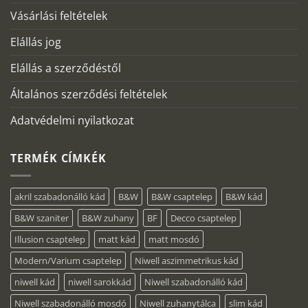
Vásárlási feltételek
Elállás jog
Elállás a szerződéstől
Általános szerződési feltételek
Adatvédelmi nyilatkozat
TERMÉK CÍMKÉK
akril szabadonálló kád
B&W
B&W csaptelep
B&W kád
B&W szaniter
B&W zuhany
BF
Decco csaptelep
Illusion csaptelep
matt kád
matt mosdó
Modern/Varium csaptelep
Niwell aszimmetrikus kád
niwell kád
niwell sarokkád
Niwell szabadonálló kád
Niwell szabadonálló mosdó
Niwell zuhanytálca
slim kád