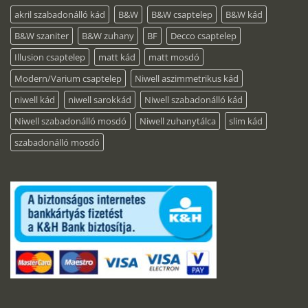
akril szabadonálló kád
B&W
B&W csaptelep
B&W kád
B&W szaniter
B&W zuhany
BF
Decco csaptelep
Illusion csaptelep
matt kád
matt mosdó
Modern/Varium csaptelep
Niwell aszimmetrikus kád
niwell kád
niwell sarokkád
Niwell szabadonálló kád
Niwell szabadonálló mosdó
Niwell zuhanytálca
slim kád
szabadonálló mosdó