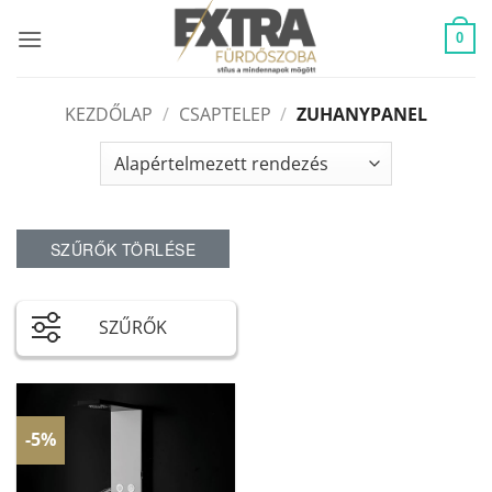
Skip
to
0
content
KEZDŐLAP
/
CSAPTELEP
/
ZUHANYPANEL
SZŰRŐK TÖRLÉSE
SZŰRŐK
-5%