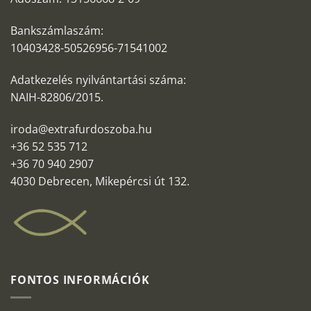
Bankszámlaszám:
10403428-50526956-71541002
Adatkezelés nyilvántartási száma:
NAIH-82806/2015.
iroda@extrafurdoszoba.hu
+36 52 535 712
+36 70 940 2907
4030 Debrecen, Mikepércsi út 132.
FONTOS INFORMÁCIÓK