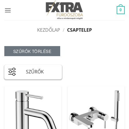
Skip
to
0
content
KEZDŐLAP
/
CSAPTELEP
SZŰRŐK TÖRLÉSE
SZŰRŐK