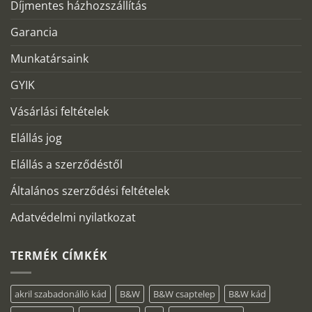
Díjmentes házhozszállítás
Garancia
Munkatársaink
GYIK
Vásárlási feltételek
Elállás jog
Elállás a szerződéstől
Általános szerződési feltételek
Adatvédelmi nyilatkozat
TERMÉK CÍMKÉK
akril szabadonálló kád
B&W
B&W csaptelep
B&W kád