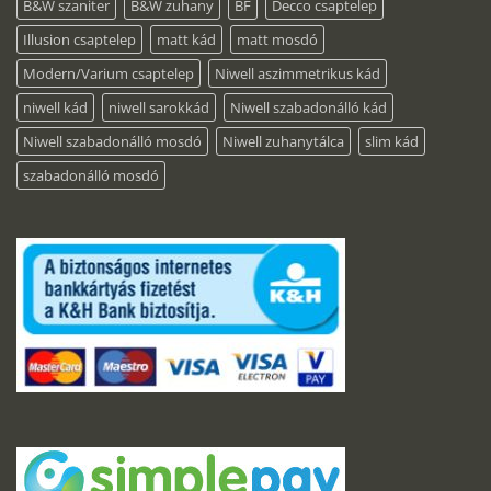
B&W szaniter
B&W zuhany
BF
Decco csaptelep
Illusion csaptelep
matt kád
matt mosdó
Modern/Varium csaptelep
Niwell aszimmetrikus kád
niwell kád
niwell sarokkád
Niwell szabadonálló kád
Niwell szabadonálló mosdó
Niwell zuhanytálca
slim kád
szabadonálló mosdó