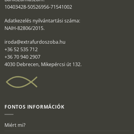
10403428-50526956-71541002
Adatkezelés nyilvántartási száma:
NAIH-82806/2015.
iroda@extrafurdoszoba.hu
+36 52 535 712
+36 70 940 2907
4030 Debrecen, Mikepércsi út 132.
FONTOS INFORMÁCIÓK
Miért mi?