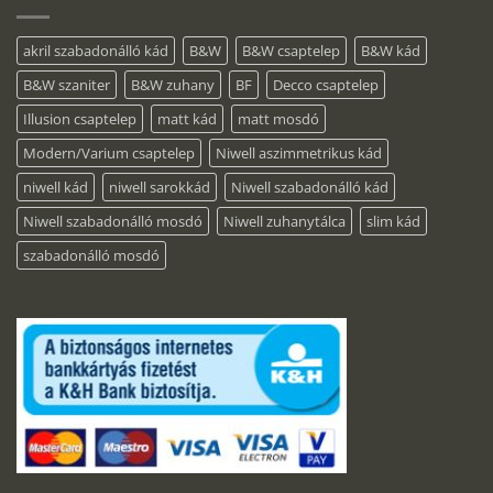
akril szabadonálló kád
B&W
B&W csaptelep
B&W kád
B&W szaniter
B&W zuhany
BF
Decco csaptelep
Illusion csaptelep
matt kád
matt mosdó
Modern/Varium csaptelep
Niwell aszimmetrikus kád
niwell kád
niwell sarokkád
Niwell szabadonálló kád
Niwell szabadonálló mosdó
Niwell zuhanytálca
slim kád
szabadonálló mosdó