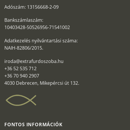
Adószám: 13156668-2-09
Bankszámlaszám:
10403428-50526956-71541002
Adatkezelés nyilvántartási száma:
NAIH-82806/2015.
iroda@extrafurdoszoba.hu
+36 52 535 712
+36 70 940 2907
4030 Debrecen, Mikepércsi út 132.
FONTOS INFORMÁCIÓK