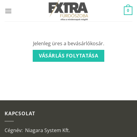
Skip
to
0
content
Jelenleg üres a bevásárlókosár.
VÁSÁRLÁS FOLYTATÁSA
KAPCSOLAT
Cégnév: Niagara System Kft.