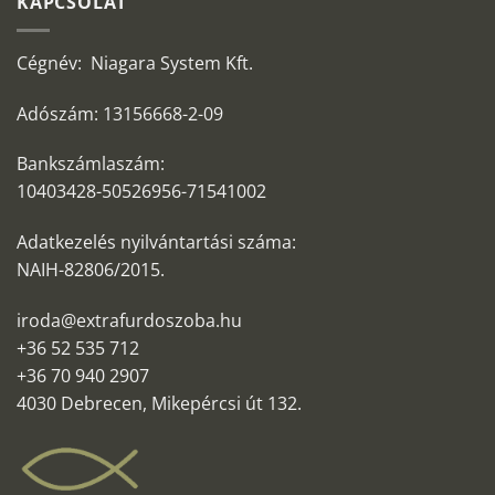
KAPCSOLAT
Cégnév: Niagara System Kft.
Adószám: 13156668-2-09
Bankszámlaszám:
10403428-50526956-71541002
Adatkezelés nyilvántartási száma:
NAIH-82806/2015.
iroda@extrafurdoszoba.hu
+36 52 535 712
+36 70 940 2907
4030 Debrecen, Mikepércsi út 132.