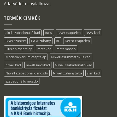
Adatvédelmi nyilatkozat
TERMÉK CÍMKÉK
akril szabadonálló kád
B&W
B&W csaptelep
B&W kád
B&W szaniter
B&W zuhany
BF
Decco csaptelep
Illusion csaptelep
matt kád
matt mosdó
Modern/Varium csaptelep
Niwell aszimmetrikus kád
niwell kád
niwell sarokkád
Niwell szabadonálló kád
Niwell szabadonálló mosdó
Niwell zuhanytálca
slim kád
szabadonálló mosdó