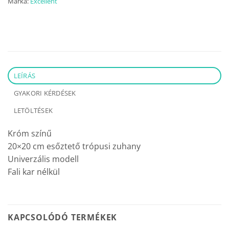
Márka:
Excellent
LEÍRÁS
GYAKORI KÉRDÉSEK
LETÖLTÉSEK
Króm színű
20×20 cm esőztető trópusi zuhany
Univerzális modell
Fali kar nélkül
KAPCSOLÓDÓ TERMÉKEK