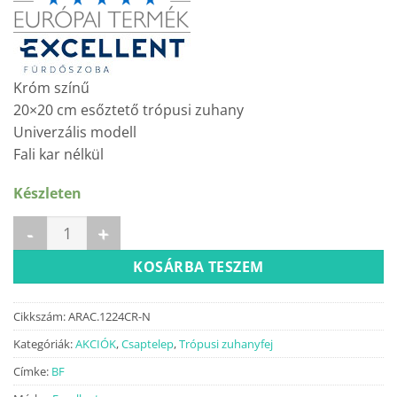
Króm színű
20×20 cm esőztető trópusi zuhany
Univerzális modell
Fali kar nélkül
Készleten
Acél zuhanyfej 20x20 cm mennyiség
KOSÁRBA TESZEM
Cikkszám:
ARAC.1224CR-N
Kategóriák:
AKCIÓK
,
Csaptelep
,
Trópusi zuhanyfej
Címke:
BF