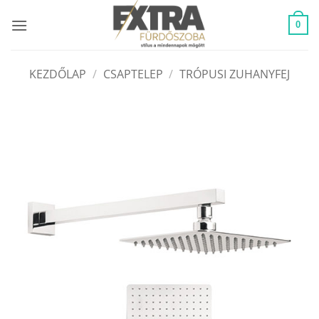
Skip
to
0
content
KEZDŐLAP
/
CSAPTELEP
/
TRÓPUSI ZUHANYFEJ