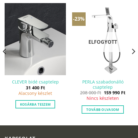
-23%
ELFOGYOTT
PERLA szabadonálló
CLEVER bidé csaptelep
csaptelep
31 400
Ft
Original
Curre
208 000
Ft
159 990
Ft
Alacsony készlet
price
price
Nincs készleten
was:
is:
208
159
KOSÁRBA TESZEM
000 Ft.
990 Ft
TOVÁBB OLVASOM