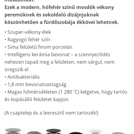
Ezek a modern, hófehér színű mosdók vékony
peremüknek és sokoldalú dizájnjuknak
köszönhetően a fürdőszobája ékkövei lehetnek.
• Szuper-vékony élek
• Ragyogó fehér szín
• Sima felületű finom porcelán
• Intelligens kerámia bevonat – a szennyeződés
nehezen tapad meg a felületen, nem sárgul, nem
öregszik el
• Antibakteriális
• 1,8 mm bevonatvastagság
• Magas hőmérsékleten (1 280 ˚C) kiégetve, hogy tartós
és kopásálló felületet kapjon
(A csaptelep és a leeresztő nem tartozék!)