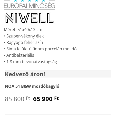
was:
is:
85
65
800 Ft.
990 Ft.
Méret: 51x40x13 cm
• Szuper-vékony élek
• Ragyogó fehér szín
• Sima felületű finom porcelán mosdó
• Antibakteriális
• 1,8 mm bevonatvastagság
Kedvező áron!
NOA 51 B&W mosdókagyló
Original
Current
85 800
65 990
Ft
Ft
price
price
was:
is: