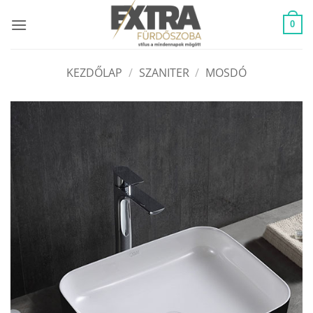
Skip
to
0
content
KEZDŐLAP
/
SZANITER
/
MOSDÓ