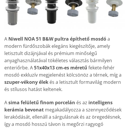
A
Niwell NOA 51 B&W pultra építhető mosdó
a
modern fürdőszobák elegáns kiegészítője, amely
letisztult dizájnjával és prémium minőségű
anyaghasználatával tökéletes választás bármilyen
enteriőrbe. A
51x40x13 cm-es méretű
fekete-fehér
mosdó exkluzív megjelenést kölcsönöz a térnek, míg a
szuper-vékony élek
és a letisztult formavilág modern
és stílusos hatást keltenek.
A
sima felületű finom porcelán
és az
intelligens
kerámia bevonat
megakadályozza a szennyeződések
lerakódását, ellenáll a sárgulásnak és az öregedésnek,
így a mosdó hosszú távon is megőrzi ragyogó