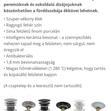
peremüknek és sokoldalú dizájnjuknak
köszönhetően a fürdőszobája ékkövei lehetnek.
• Szuper-vékony élek
• Ragyogó fehér szín
• Sima felületű finom porcelán
• Intelligens kerámia bevonat – a szennyeződés
nehezen tapad meg a felületen, nem sárgul, nem
öregszik el
• Antibakteriális
• 1,8 mm bevonatvastagság
• Magas hőmérsékleten (1 280 ˚C) kiégetve, hogy tartós
és kopásálló felületet kapjon
(A csaptelep és a leeresztő nem tartozék!)