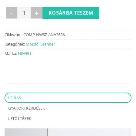
ANA pultra építhető mosdó mennyiség
KOSÁRBA TESZEM
Cikkszám:
COMP-NWSZ-ANA3636
Kategóriák:
Mosdó
,
Szaniter
Márka:
NIWELL
LEÍRÁS
GYAKORI KÉRDÉSEK
LETÖLTÉSEK