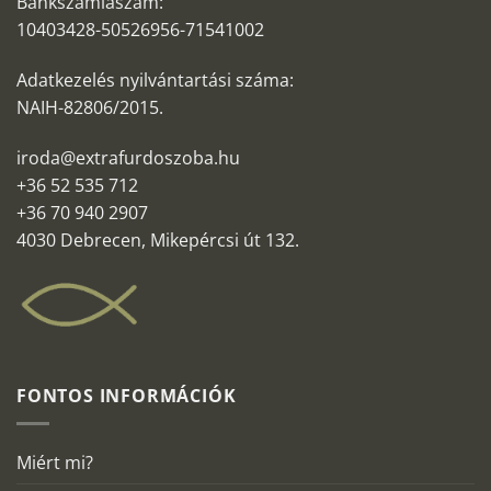
Bankszámlaszám:
10403428-50526956-71541002
Adatkezelés nyilvántartási száma:
NAIH-82806/2015.
iroda@extrafurdoszoba.hu
+36 52 535 712
+36 70 940 2907
4030 Debrecen, Mikepércsi út 132.
FONTOS INFORMÁCIÓK
Miért mi?