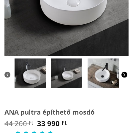
ANA pultra építhető mosdó
Original
Current
44 200
33 990
Ft
Ft
price
price