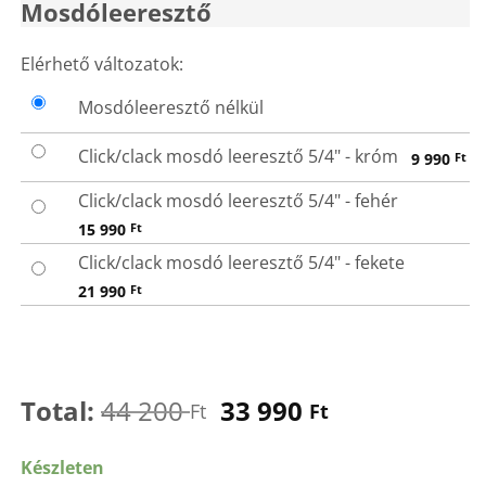
44
33
Mosdóleeresztő
200 Ft.
990 Ft.
MOSDÓLEERESZTŐ
Elérhető változatok:
Mosdóleeresztő nélkül
Click/clack mosdó leeresztő 5/4" - króm
9 990
Ft
Click/clack mosdó leeresztő 5/4" - fehér
15 990
Ft
Click/clack mosdó leeresztő 5/4" - fekete
21 990
Ft
Total:
44 200
33 990
Ft
Ft
Készleten