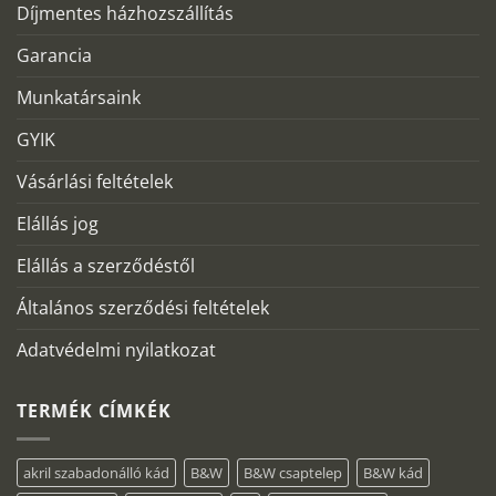
Díjmentes házhozszállítás
Garancia
Munkatársaink
GYIK
Vásárlási feltételek
Elállás jog
Elállás a szerződéstől
Általános szerződési feltételek
Adatvédelmi nyilatkozat
TERMÉK CÍMKÉK
akril szabadonálló kád
B&W
B&W csaptelep
B&W kád