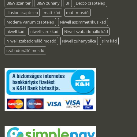
B&W szaniter
B&W zuhany
BF
Decco csaptelep
Illusion csaptelep
matt kád
matt mosdó
Modern/Varium csaptelep
Niwell aszimmetrikus kád
niwell kád
niwell sarokkád
Niwell szabadonálló kád
Niwell szabadonálló mosdó
Niwell zuhanytálca
slim kád
szabadonálló mosdó