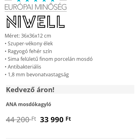
was:
is:
44
33
200 Ft.
990 Ft.
Méret: 36x36x12 cm
• Szuper-vékony élek
• Ragyogó fehér szín
• Sima felületű finom porcelán mosdó
• Antibakteriális
• 1,8 mm bevonatvastagság
Kedvező áron!
ANA mosdókagyló
Original
Current
44 200
33 990
Ft
Ft
price
price
was:
is: