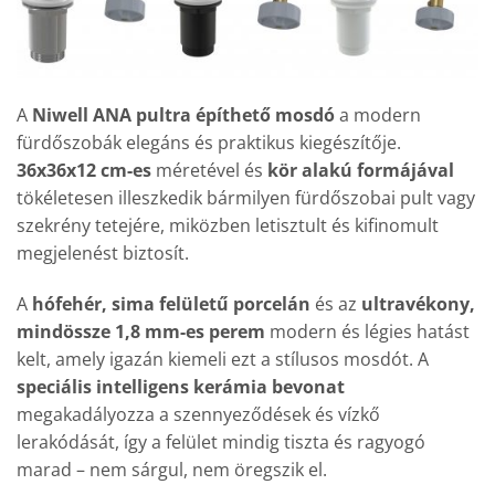
A
Niwell ANA pultra építhető mosdó
a modern
fürdőszobák elegáns és praktikus kiegészítője.
36x36x12 cm-es
méretével és
kör alakú formájával
tökéletesen illeszkedik bármilyen fürdőszobai pult vagy
szekrény tetejére, miközben letisztult és kifinomult
megjelenést biztosít.
A
hófehér, sima felületű porcelán
és az
ultravékony,
mindössze 1,8 mm-es perem
modern és légies hatást
kelt, amely igazán kiemeli ezt a stílusos mosdót. A
speciális intelligens kerámia bevonat
megakadályozza a szennyeződések és vízkő
lerakódását, így a felület mindig tiszta és ragyogó
marad – nem sárgul, nem öregszik el.