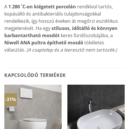
A
1 280 ˚C-on kiégetett porcelán
rendkívül tartós,
kopásálló és antibakteriális tulajdonságokkal
rendelkezik, így hosszú éveken át megőrzi esztétikus
megjelenését. Ha egy
stílusos, időtálló és könnyen
karbantartható mosdót
keres fürdőszobájába, a
Niwell ANA pultra építhető mosdó
tökéletes
választás.
(A csaptelep és a leeresztő nem tartozék.)
KAPCSOLÓDÓ TERMÉKEK
-31%