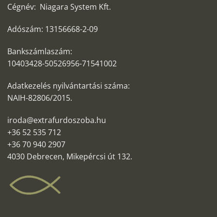
Cégnév: Niagara System Kft.
Adószám: 13156668-2-09
Bankszámlaszám:
10403428-50526956-71541002
Adatkezelés nyilvántartási száma:
NAIH-82806/2015.
iroda@extrafurdoszoba.hu
+36 52 535 712
+36 70 940 2907
4030 Debrecen, Mikepércsi út 132.