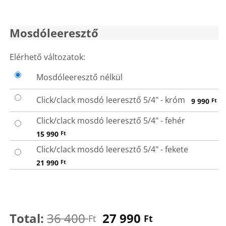
price
price
was:
is:
36
27
Mosdóleeresztő
400 Ft.
990 Ft.
MOSDÓLEERESZTŐ
Elérhető változatok:
Mosdóleeresztő nélkül
Click/clack mosdó leeresztő 5/4" - króm
9 990
Ft
Click/clack mosdó leeresztő 5/4" - fehér
15 990
Ft
Click/clack mosdó leeresztő 5/4" - fekete
21 990
Ft
Total:
36 400
27 990
Ft
Ft