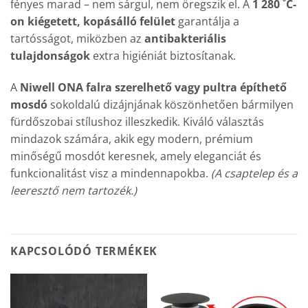
fényes marad – nem sárgul, nem öregszik el. A
1 280 ˚C-
on kiégetett, kopásálló felület
garantálja a
tartósságot, miközben az
antibakteriális
tulajdonságok
extra higiéniát biztosítanak.
A
Niwell ONA falra szerelhető vagy pultra építhető
mosdó
sokoldalú dizájnjának köszönhetően bármilyen
fürdőszobai stílushoz illeszkedik. Kiváló választás
mindazok számára, akik egy modern, prémium
minőségű mosdót keresnek, amely eleganciát és
funkcionalitást visz a mindennapokba.
(A csaptelep és a
leeresztő nem tartozék.)
KAPCSOLÓDÓ TERMÉKEK