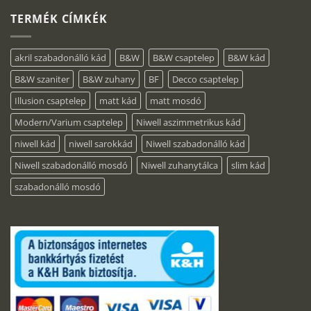
TERMÉK CÍMKÉK
akril szabadonálló kád
B&W
B&W csaptelep
B&W kád
B&W szaniter
B&W zuhany
BF
Decco csaptelep
Illusion csaptelep
matt kád
matt mosdó
Modern/Varium csaptelep
Niwell aszimmetrikus kád
niwell kád
niwell sarokkád
Niwell szabadonálló kád
Niwell szabadonálló mosdó
Niwell zuhanytálca
slim kád
szabadonálló mosdó