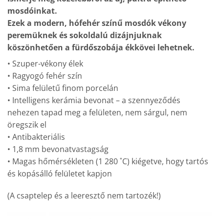
mosdóinkat.
Ezek a modern, hófehér színű mosdók vékony
peremüknek és sokoldalú dizájnjuknak
köszönhetően a fürdőszobája ékkövei lehetnek.
• Szuper-vékony élek
• Ragyogó fehér szín
• Sima felületű finom porcelán
• Intelligens kerámia bevonat – a szennyeződés
nehezen tapad meg a felületen, nem sárgul, nem
öregszik el
• Antibakteriális
• 1,8 mm bevonatvastagság
• Magas hőmérsékleten (1 280 ˚C) kiégetve, hogy tartós
és kopásálló felületet kapjon
(A csaptelep és a leeresztő nem tartozék!)