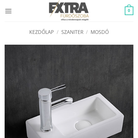
Skip
to
0
content
KEZDŐLAP
/
SZANITER
/
MOSDÓ