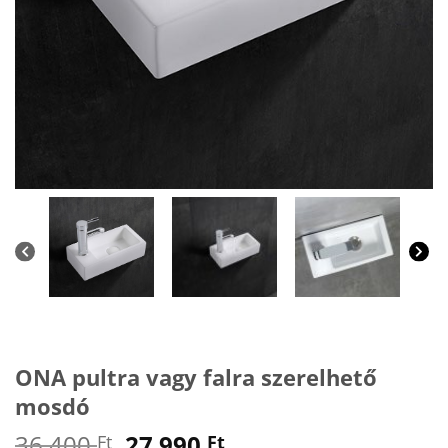
ONA pultra vagy falra szerelhető
mosdó
Original
Current
36 400
27 990
Ft
Ft