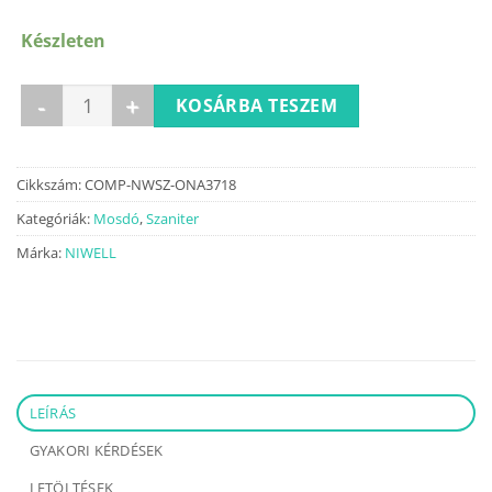
Készleten
ONA pultra vagy falra szerelhető mosdó mennyiség
KOSÁRBA TESZEM
Cikkszám:
COMP-NWSZ-ONA3718
Kategóriák:
Mosdó
,
Szaniter
Márka:
NIWELL
LEÍRÁS
GYAKORI KÉRDÉSEK
LETÖLTÉSEK