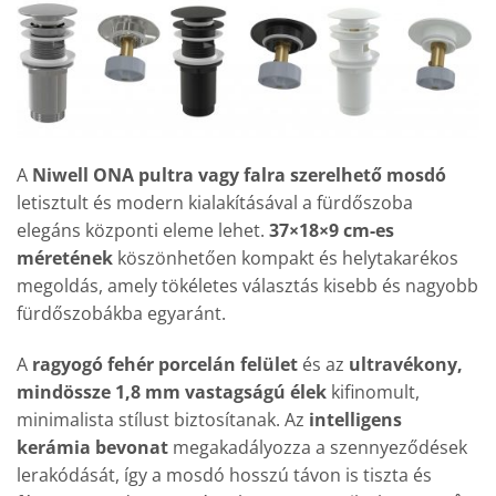
A
Niwell ONA pultra vagy falra szerelhető mosdó
letisztult és modern kialakításával a fürdőszoba
elegáns központi eleme lehet.
37×18×9 cm-es
méretének
köszönhetően kompakt és helytakarékos
megoldás, amely tökéletes választás kisebb és nagyobb
fürdőszobákba egyaránt.
A
ragyogó fehér porcelán felület
és az
ultravékony,
mindössze 1,8 mm vastagságú élek
kifinomult,
minimalista stílust biztosítanak. Az
intelligens
kerámia bevonat
megakadályozza a szennyeződések
lerakódását, így a mosdó hosszú távon is tiszta és