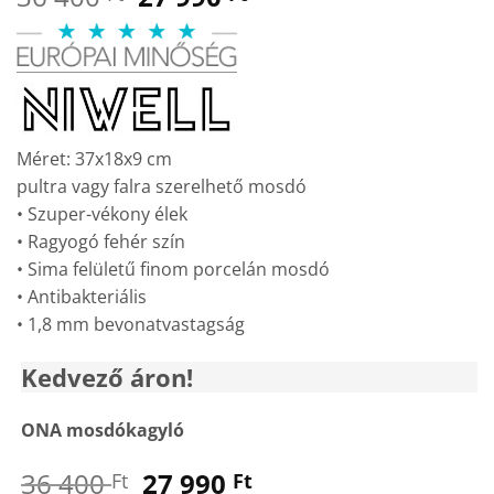
price
price
was:
is:
36
27
400 Ft.
990 Ft.
Méret: 37x18x9 cm
pultra vagy falra szerelhető mosdó
• Szuper-vékony élek
• Ragyogó fehér szín
• Sima felületű finom porcelán mosdó
• Antibakteriális
• 1,8 mm bevonatvastagság
Kedvező áron!
ONA mosdókagyló
Original
Current
36 400
27 990
Ft
Ft