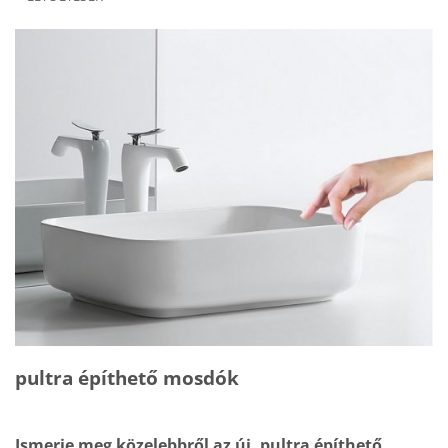
pultra építhető mosdók
Ismerje meg közelebbről az új, pultra építhető