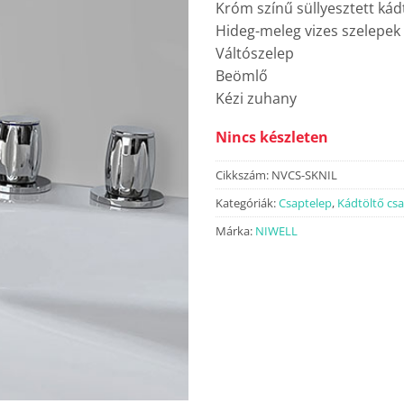
Króm színű süllyesztett kád
Hideg-meleg vizes szelepek
Váltószelep
Beömlő
Kézi zuhany
Nincs készleten
Cikkszám:
NVCS-SKNIL
Kategóriák:
Csaptelep
,
Kádtöltő cs
Márka:
NIWELL