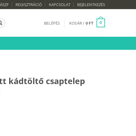
ÁSZF
REGISZTRÁCIÓ
KAPCSOLAT
BEJELENTKEZÉS
BELÉPÉS
KOSÁR /
0
FT
0
tt kádtöltő csaptelep
Current
t
price
is:
60
990 Ft.