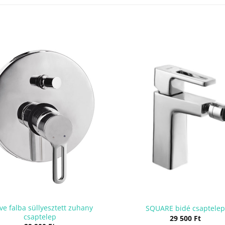
ve falba süllyesztett zuhany
SQUARE bidé csaptelep
csaptelep
29 500
Ft