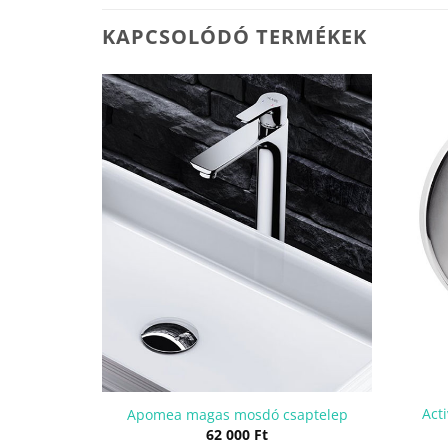
KAPCSOLÓDÓ TERMÉKEK
Acti
 csaptelep
Apomea magas mosdó csaptelep
l
Current
Ft
62 000
Ft
price