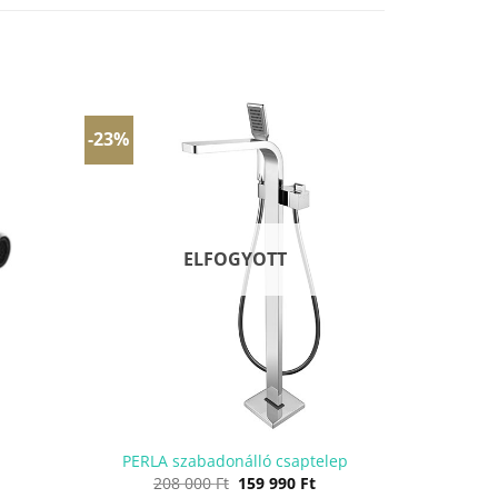
-23%
ELFOGYOTT
PERLA szabadonálló csaptelep
Original
Current
208 000
Ft
159 990
Ft
price
price