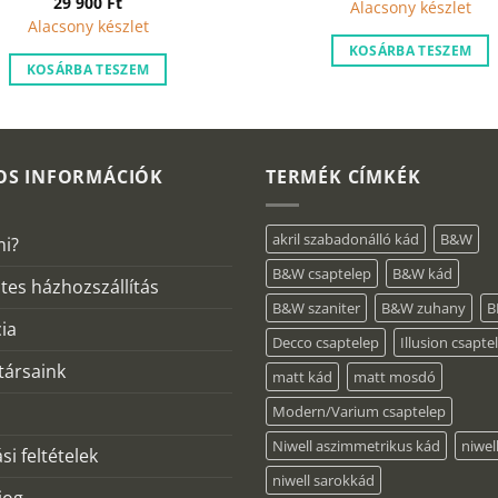
29 900
Ft
Alacsony készlet
Alacsony készlet
KOSÁRBA TESZEM
KOSÁRBA TESZEM
OS INFORMÁCIÓK
TERMÉK CÍMKÉK
akril szabadonálló kád
B&W
mi?
B&W csaptelep
B&W kád
tes házhozszállítás
B&W szaniter
B&W zuhany
B
ia
Decco csaptelep
Illusion csapte
ársaink
matt kád
matt mosdó
Modern/Varium csaptelep
Niwell aszimmetrikus kád
niwel
si feltételek
niwell sarokkád
 jog