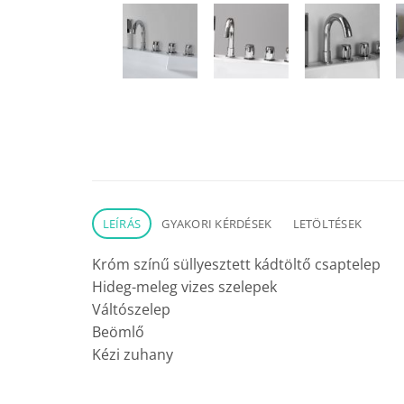
LEÍRÁS
GYAKORI KÉRDÉSEK
LETÖLTÉSEK
Króm színű süllyesztett kádtöltő csaptelep
Hideg-meleg vizes szelepek
Váltószelep
Beömlő
Kézi zuhany