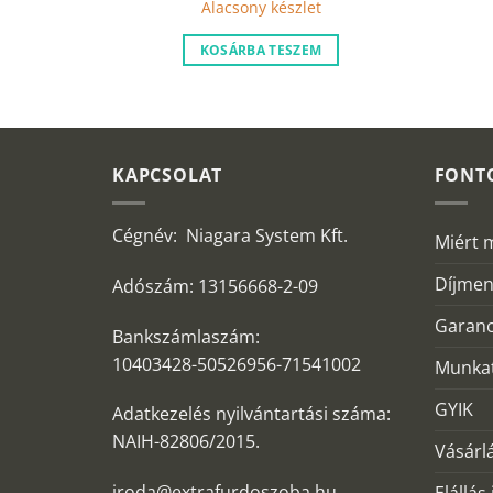
Alacsony készlet
is:
69
990 Ft.
M
KOSÁRBA TESZEM
KAPCSOLAT
FONT
Cégnév: Niagara System Kft.
Miért 
Díjmen
Adószám: 13156668-2-09
Garanc
Bankszámlaszám:
10403428-50526956-71541002
Munkat
GYIK
Adatkezelés nyilvántartási száma:
NAIH-82806/2015.
Vásárlá
iroda@extrafurdoszoba.hu
Elállás