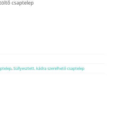
töltő csaptelep
aptelep
,
Süllyesztett, kádra szerelhető csaptelep