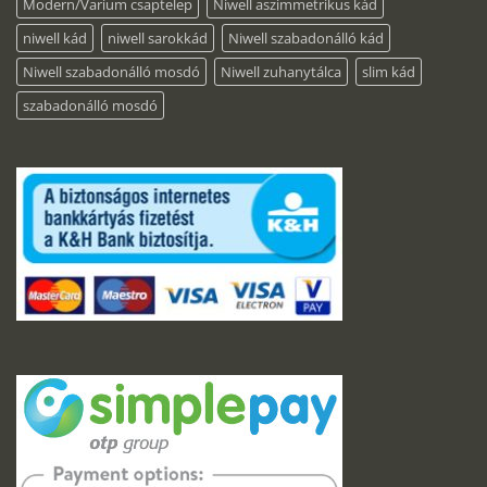
Modern/Varium csaptelep
Niwell aszimmetrikus kád
niwell kád
niwell sarokkád
Niwell szabadonálló kád
Niwell szabadonálló mosdó
Niwell zuhanytálca
slim kád
szabadonálló mosdó