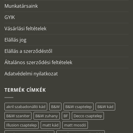
Munkatársaink
GYIK
Vásárlási feltételek
Elállás jog
Elállás a szerződéstől
Általános szerződési feltételek
Adatvédelmi nyilatkozat
TERMÉK CÍMKÉK
akril szabadonálló kád
B&W
B&W csaptelep
B&W kád
B&W szaniter
B&W zuhany
BF
Decco csaptelep
Illusion csaptelep
matt kád
matt mosdó