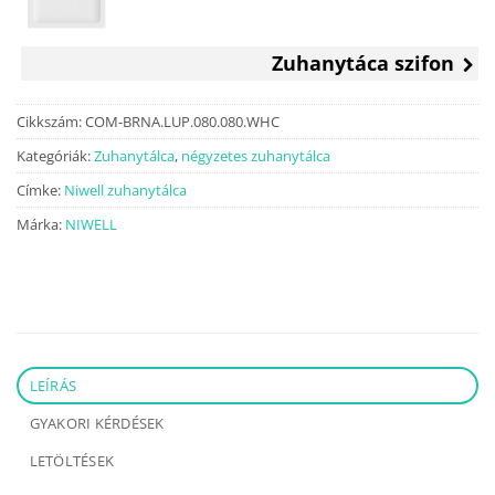
was:
is:
58
44
500 Ft.
990 Ft.
Zuhanytáca szifon
Cikkszám:
COM-BRNA.LUP.080.080.WHC
Kategóriák:
Zuhanytálca
,
négyzetes zuhanytálca
Címke:
Niwell zuhanytálca
Márka:
NIWELL
LEÍRÁS
GYAKORI KÉRDÉSEK
LETÖLTÉSEK