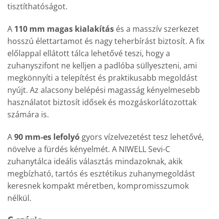
tisztíthatóságot.
A
110 mm magas kialakítás
és a masszív szerkezet
hosszú élettartamot és nagy teherbírást biztosít. A fix
előlappal ellátott tálca lehetővé teszi, hogy a
zuhanyszifont ne kelljen a padlóba süllyeszteni, ami
megkönnyíti a telepítést és praktikusabb megoldást
nyújt. Az alacsony belépési magasság kényelmesebb
használatot biztosít idősek és mozgáskorlátozottak
számára is.
A
90 mm-es lefolyó
gyors vízelvezetést tesz lehetővé,
növelve a fürdés kényelmét. A NIWELL Sevi-C
zuhanytálca ideális választás mindazoknak, akik
megbízható, tartós és esztétikus zuhanymegoldást
keresnek kompakt méretben, kompromisszumok
nélkül.