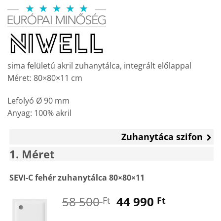
price
price
was:
is:
58
44
500 Ft.
990 Ft.
sima felületú akril zuhanytálca, integrált előlappal
Méret: 80×80×11 cm
Lefolyó Ø 90 mm
Anyag: 100% akril
Zuhanytáca szifon
1
Méret
SEVI-C fehér zuhanytálca 80×80×11
Original
Current
58 500
44 990
Ft
Ft
price
price