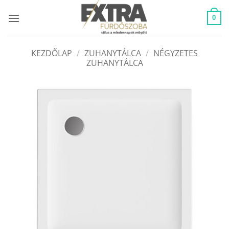
Skip
to
0
content
KEZDŐLAP
/
ZUHANYTÁLCA
/
NÉGYZETES
ZUHANYTÁLCA