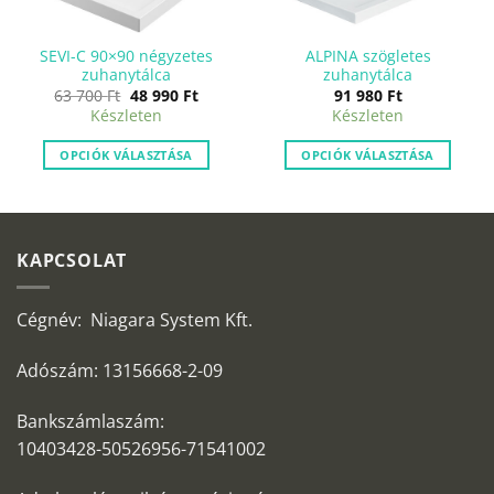
SEVI-C 90×90 négyzetes
ALPINA szögletes
zuhanytálca
zuhanytálca
Original
Current
63 700
Ft
48 990
Ft
91 980
Ft
price
price
Készleten
Készleten
was:
is:
63
48
700 Ft.
990 Ft.
OPCIÓK VÁLASZTÁSA
OPCIÓK VÁLASZTÁSA
KAPCSOLAT
Cégnév: Niagara System Kft.
Adószám: 13156668-2-09
Bankszámlaszám:
10403428-50526956-71541002