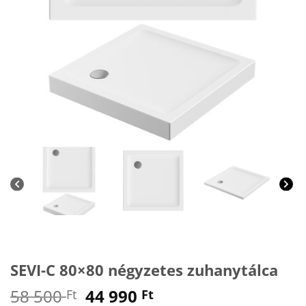
SEVI-C 80×80 négyzetes zuhanytálca
Original
Current
58 500
44 990
Ft
Ft