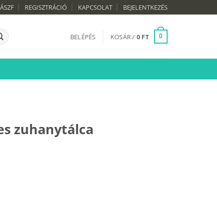
ÁSZF
REGISZTRÁCIÓ
KAPCSOLAT
BEJELENTKEZÉS
BELÉPÉS
KOSÁR /
0
FT
0
es zuhanytálca