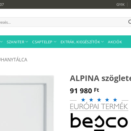
907
GYIK
sés
tkezőre:
SZANITER
CSAPTELEP
EXTRÁK, KIEGÉSZÍTŐK
AKCIÓK
UHANYTÁLCA
ALPINA szöglet
91 980
Ft