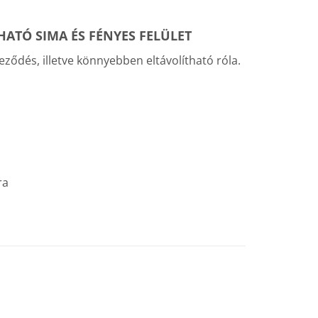
ATÓ SIMA ÉS FÉNYES FELÜLET
ődés, illetve könnyebben eltávolítható róla.
ra