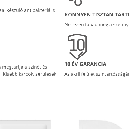
al készülő antibakteriális
KÖNNYEN TISZTÁN TARTH
Nehezen tapad meg a szennyez
10 ÉV GARANCIA
 megtartja a színét és
en. Kisebb karcok, sérülések
Az akril felület szintartósságá