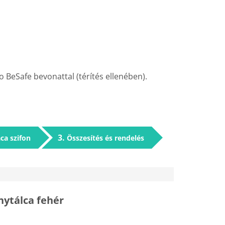
 BeSafe bevonattal (térítés ellenében).
3
ca szifon
Összesítés és rendelés
ytálca fehér