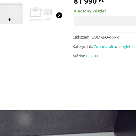
81 990
Ft
Alacsony készlet
Cikkszám:
COM-BAA-xxx-P
Kategóriák:
Zuhanytálca
,
szögletes
Márka:
BESCO