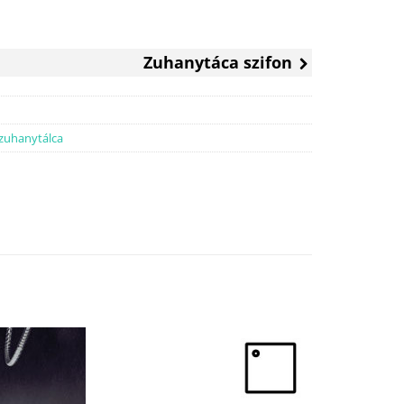
Zuhanytáca szifon
 zuhanytálca