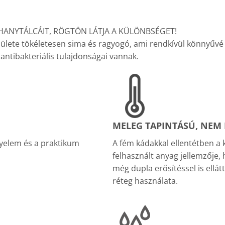
UHANYTÁLCÁIT, RÖGTÖN LÁTJA A KÜLÖNBSÉGET!
lülete tökéletesen sima és ragyogó, ami rendkívül könnyűvé te
antibakteriális tulajdonságai vannak.
MELEG TAPINTÁSÚ, NEM H
yelem és a praktikum
A fém kádakkal ellentétben a 
felhasznált anyag jellemzője,
még dupla erősítéssel is ellá
réteg használata.