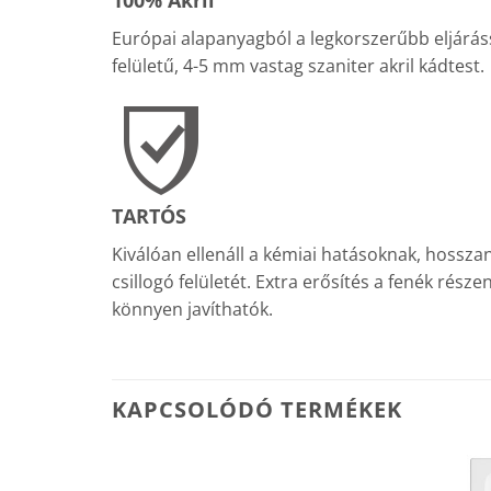
Európai alapanyagból a legkorszerűbb eljáráss
felületű, 4-5 mm vastag szaniter akril kádtest.
TARTÓS
Kiválóan ellenáll a kémiai hatásoknak, hosszan
csillogó felületét. Extra erősítés a fenék rész
könnyen javíthatók.
KAPCSOLÓDÓ TERMÉKEK