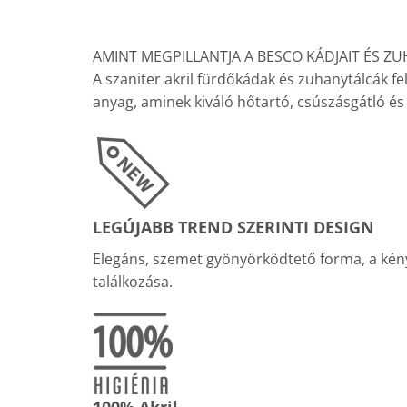
AMINT MEGPILLANTJA A BESCO KÁDJAIT ÉS Z
A szaniter akril fürdőkádak és zuhanytálcák fe
anyag, aminek kiváló hőtartó, csúszásgátló és 
LEGÚJABB TREND SZERINTI DESIGN
Elegáns, szemet gyönyörködtető forma, a kén
találkozása.
100% Akril