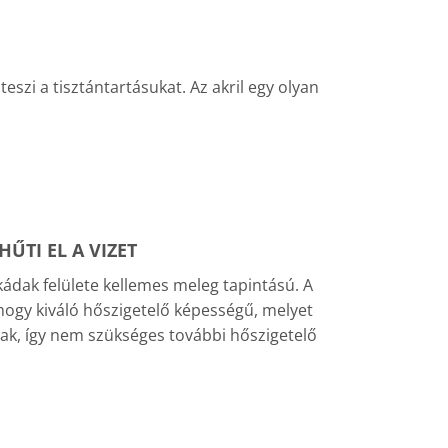
szi a tisztántartásukat. Az akril egy olyan
ŰTI EL A VIZET
kádak felülete kellemes meleg tapintású. A
 hogy kiváló hőszigetelő képességű, melyet
ttak, így nem szükséges további hőszigetelő