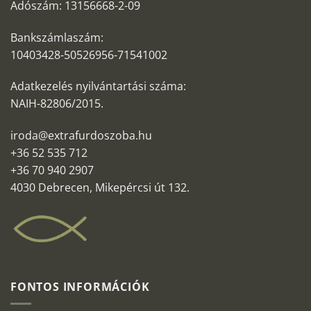
Adószám: 13156668-2-09
Bankszámlaszám:
10403428-50526956-71541002
Adatkezelés nyilvántartási száma:
NAIH-82806/2015.
iroda@extrafurdoszoba.hu
+36 52 535 712
+36 70 940 2907
4030 Debrecen, Mikepércsi út 132.
FONTOS INFORMÁCIÓK