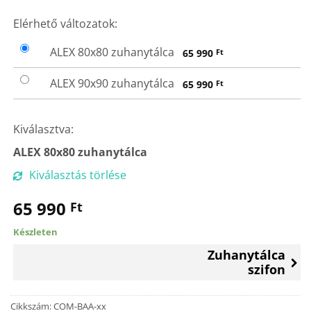
MÉRET
Elérhető változatok:
ALEX 80x80 zuhanytálca
65 990
Ft
ALEX 90x90 zuhanytálca
65 990
Ft
Kiválasztva:
ALEX 80x80 zuhanytálca
Kiválasztás törlése
65 990
Ft
Készleten
Zuhanytálca
szifon
Cikkszám:
COM-BAA-xx