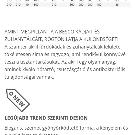
AMINT MEGPILLANTJA A BESCO KÁDJAIT ÉS
ZUHANYTÁLCÁIT, RÖGTÖN LÁTJA A KÜLÖNBSÉGET!
A szaniter akril fürdőkádak és zuhanytálcák felülete
tökéletesen sima és ragyogó, ami rendkívül könnyűvé
teszi a tisztántartásukat. Az akril egy olyan anyag,
aminek kiváló hőtartó, csúszásgátló és antibakteriális
tulajdonságai vannak.
LEGÚJABB TREND SZERINTI DESIGN
Elegáns, szemet gyönyörködtető forma, a kényelem és