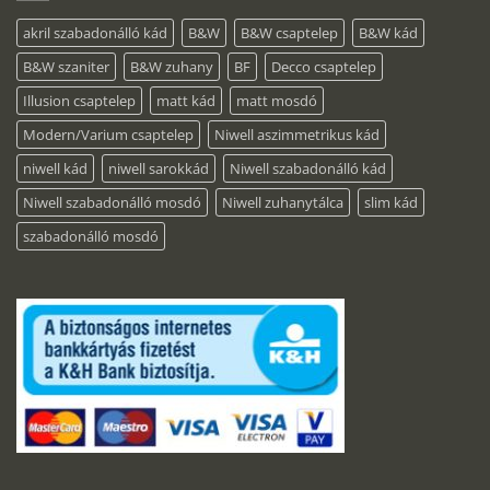
akril szabadonálló kád
B&W
B&W csaptelep
B&W kád
B&W szaniter
B&W zuhany
BF
Decco csaptelep
Illusion csaptelep
matt kád
matt mosdó
Modern/Varium csaptelep
Niwell aszimmetrikus kád
niwell kád
niwell sarokkád
Niwell szabadonálló kád
Niwell szabadonálló mosdó
Niwell zuhanytálca
slim kád
szabadonálló mosdó