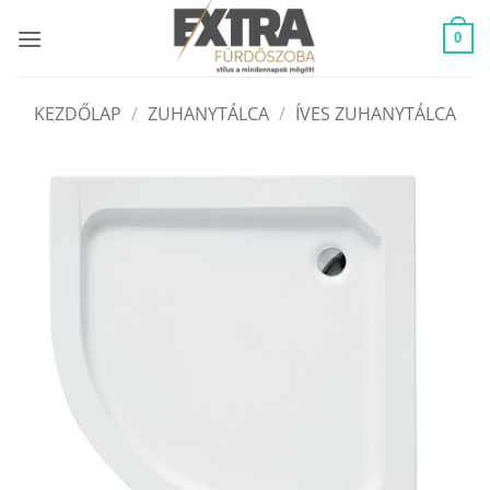
Skip
to
0
content
KEZDŐLAP
/
ZUHANYTÁLCA
/
ÍVES ZUHANYTÁLCA