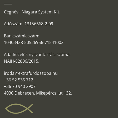
Cégnév: Niagara System Kft.
Adószám: 13156668-2-09
Bankszámlaszám:
10403428-50526956-71541002
Adatkezelés nyilvántartási száma:
NAIH-82806/2015.
iroda@extrafurdoszoba.hu
+36 52 535 712
+36 70 940 2907
4030 Debrecen, Mikepércsi út 132.