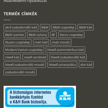
Adatvédelmi nyilatkozat
TERMÉK CÍMKÉK
akril szabadonálló kád
B&W
B&W csaptelep
B&W kád
B&W szaniter
B&W zuhany
BF
Decco csaptelep
Illusion csaptelep
matt kád
matt mosdó
Modern/Varium csaptelep
Niwell aszimmetrikus kád
niwell kád
niwell sarokkád
Niwell szabadonálló kád
Niwell szabadonálló mosdó
Niwell zuhanytálca
slim kád
szabadonálló mosdó