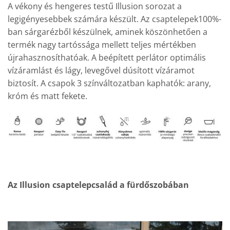
A vékony és hengeres testű Illusion sorozat a
legigényesebbek számára készült. Az csaptelepek100%-
ban sárgarézből készülnek, aminek köszönhetően a
termék nagy tartóssága mellett teljes mértékben
újrahasznosíthatóak. A beépített perlátor optimális
vízáramlást és lágy, levegővel dúsított vízáramot
biztosít. A csapok 3 színváltozatban kaphatók: arany,
króm és matt fekete.
Az Illusion csaptelepcsalád a fürdőszobában