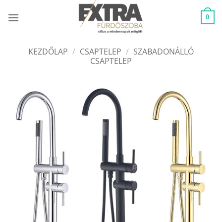
Skip
to
0
content
KEZDŐLAP
/
CSAPTELEP
/
SZABADONÁLLÓ
CSAPTELEP