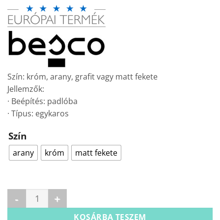
Szín: króm, arany, grafit vagy matt fekete
Jellemzők:
· Beépítés: padlóba
· Típus: egykaros
Szín
arany
króm
matt fekete
ILLUSION II szabadonálló csaptelep mennyiség
KOSÁRBA TESZEM