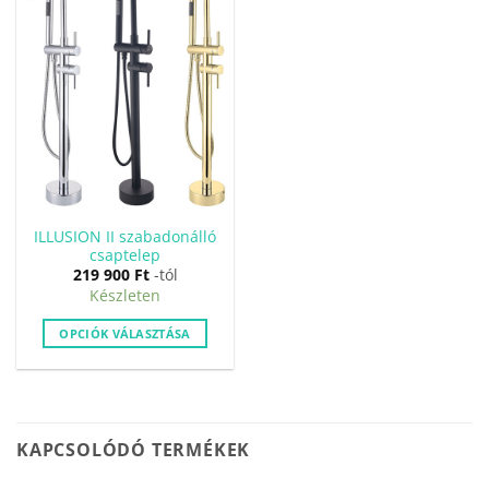
ILLUSION II szabadonálló
csaptelep
219 900
Ft
-tól
Készleten
OPCIÓK VÁLASZTÁSA
Ennek
a
terméknek
több
KAPCSOLÓDÓ TERMÉKEK
variációja
van.