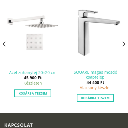
A
változatok
a
termékoldalon
választhatók
ki
SQUARE magas mosdó
Acél zuhanyfej 20×20 cm
csaptelep
45 900
Ft
44 400
Ft
Készleten
Alacsony készlet
KOSÁRBA TESZEM
KOSÁRBA TESZEM
KAPCSOLAT