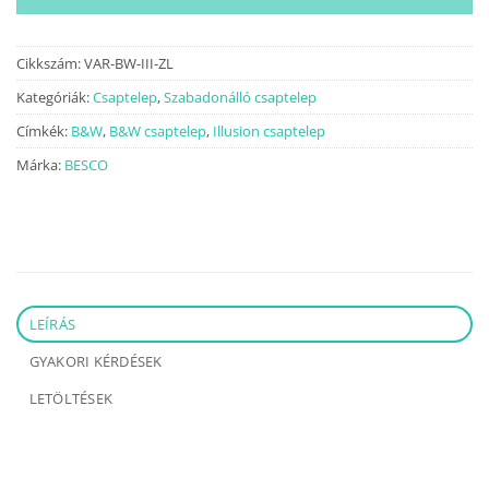
Cikkszám:
VAR-BW-III-ZL
Kategóriák:
Csaptelep
,
Szabadonálló csaptelep
Címkék:
B&W
,
B&W csaptelep
,
Illusion csaptelep
Márka:
BESCO
LEÍRÁS
GYAKORI KÉRDÉSEK
LETÖLTÉSEK