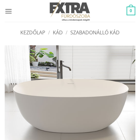
Skip
to
0
content
KEZDŐLAP
/
KÁD
/
SZABADONÁLLÓ KÁD