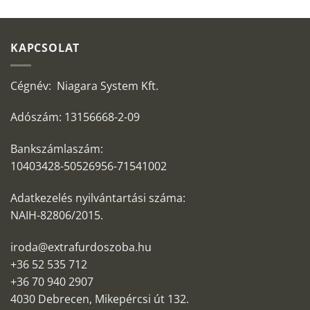
a
terméknek
több
KAPCSOLAT
variációja
van.
Cégnév: Niagara System Kft.
A
változatok
a
Adószám: 13156668-2-09
termékoldalon
választhatók
Bankszámlaszám:
ki
10403428-50526956-71541002
Adatkezelés nyilvántartási száma:
NAIH-82806/2015.
iroda@extrafurdoszoba.hu
+36 52 535 712
+36 70 940 2907
4030 Debrecen, Mikepércsi út 132.