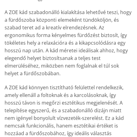
A ZOE kád szabadonálló kialakítása lehetővé teszi, hogy
a fürdőszoba központi elemeként tündököljön, és
szabad teret ad a kreatív elrendezésnek. Az
ergonomikus forma kényelmes fürdőzést biztosít, így
tökéletes hely a relaxációra és a kikapcsolódásra egy
hosszú nap után. A kád méretei ideálisak ahhoz, hogy
elegendő helyet biztosítsanak a teljes test
elmerüléséhez, miközben nem foglalnak el túl sok
helyet a fürdőszobában.
A ZOE kád könnyen tisztítható felülettel rendelkezik,
amely ellenáll a foltoknak és a karcolásoknak, így
hosszú távon is megőrzi esztétikus megjelenését. A
telepítése egyszerű, és a szabadonálló dizájn miatt
nem igényel bonyolult vízvezeték-szerelést. Ez a kád
nemcsak funkcionális, hanem esztétikai értéket is
hozzáad a fürdőszobához, így ideális választás