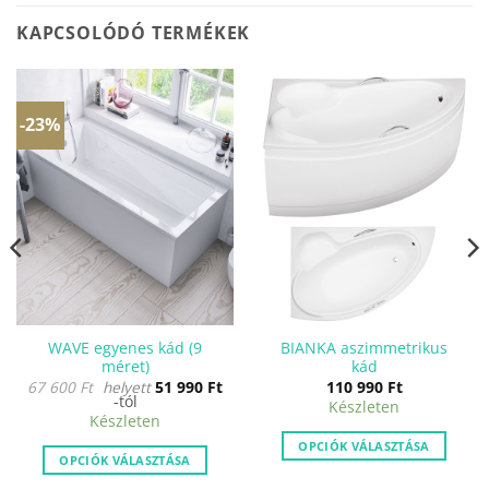
KAPCSOLÓDÓ TERMÉKEK
-23%
WAVE egyenes kád (9
BIANKA aszimmetrikus
méret)
kád
ent
67 600
Ft
helyett
51 990
Ft
110 990
Ft
-tól
Készleten
Készleten
t.
OPCIÓK VÁLASZTÁSA
OPCIÓK VÁLASZTÁSA
Ennek