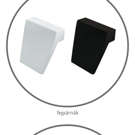
fejpárnák