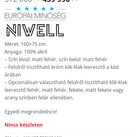
price
price
was:
is:
572
439
000 Ft.
990 Ft.
Méret: 160×75 cm
Anyaga: 100% akril
– Szín kívül: matt fehér, szín belül: matt fehér
– Felülről tisztítható króm kilk-klak leeresztő a kád
árában
– Opcionálisan választható felülről tisztítható klik-klak
leeresztő fehér, matt fehér, fekete, matt fekete vagy
arany színben felár ellenében.
Egyedi megrendelésre!
Nincs készleten