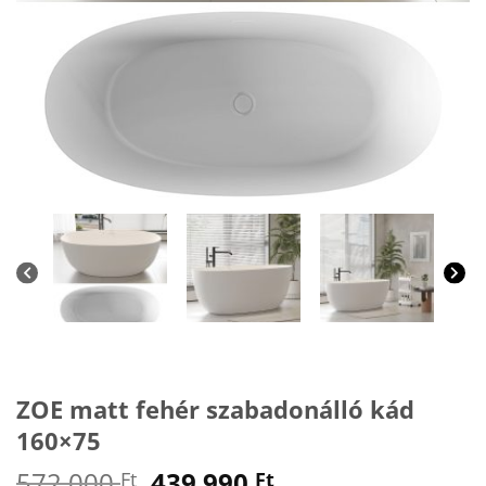
ZOE matt fehér szabadonálló kád
160×75
Original
Current
572 000
439 990
Ft
Ft