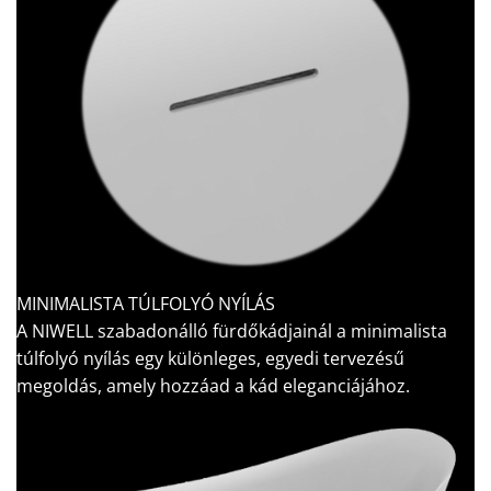
MINIMALISTA TÚLFOLYÓ NYÍLÁS
A NIWELL szabadonálló fürdőkádjainál a minimalista
túlfolyó nyílás egy különleges, egyedi tervezésű
megoldás, amely hozzáad a kád eleganciájához.