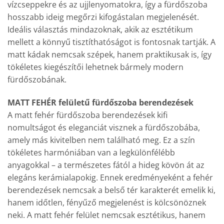
vízcseppekre és az ujjlenyomatokra, így a fürdőszoba
hosszabb ideig megőrzi kifogástalan megjelenését.
Ideális választás mindazoknak, akik az esztétikum
mellett a könnyű tisztíthatóságot is fontosnak tartják. A
matt kádak nemcsak szépek, hanem praktikusak is, így
tökéletes kiegészítői lehetnek bármely modern
fürdőszobának.
MATT FEHÉR felületű fürdőszoba berendezések
A matt fehér fürdőszoba berendezések kifi
nomultságot és eleganciát visznek a fürdőszobába,
amely más kivitelben nem található meg. Ez a szín
tökéletes harmóniában van a legkülönfélébb
anyagokkal – a természetes fától a hideg kövön át az
elegáns kerámialapokig. Ennek eredményeként a fehér
berendezések nemcsak a belső tér karakterét emelik ki,
hanem időtlen, fényűző megjelenést is kölcsönöznek
neki. A matt fehér felület nemcsak esztétikus, hanem