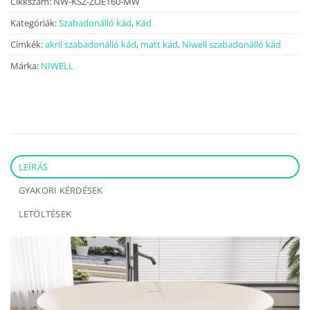
Cikkszám:
NW-KSZ-ZOE160-MW
Kategóriák:
Szabadonálló kád
,
Kád
Címkék:
akril szabadonálló kád
,
matt kád
,
Niwell szabadonálló kád
Márka:
NIWELL
LEÍRÁS
GYAKORI KÉRDÉSEK
LETÖLTÉSEK