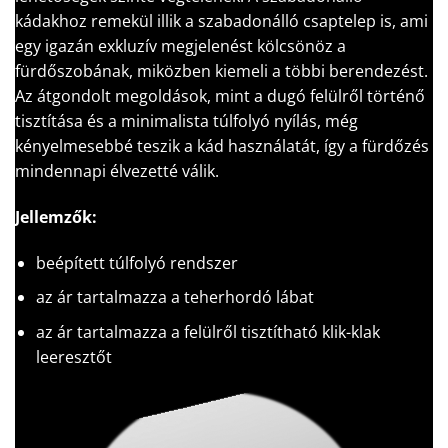
kádakhoz remekül illik a szabadonálló csaptelep is, ami
egy igazán exkluzív megjelenést kölcsönöz a
fürdőszobának, miközben kiemeli a többi berendezést.
Az átgondolt megoldások, mint a dugó felülről történő
tisztítása és a minimalista túlfolyó nyílás, még
kényelmesebbé teszik a kád használatát, így a fürdőzés
mindennapi élvezetté válik.
Jellemzők:
beépített túlfolyó rendszer
az ár tartalmazza a teherhordó lábat
az ár tartalmazza a felülről tisztítható klik-klak
leeresztőt