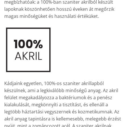
megbízhatóak: a 100%-ban szaniter akrilból készült
lapoknak köszönhetően hosszú éveken át megőrzik
magas minőségüket és használati értéküket.
Kádjaink egyetlen, 100%-os szaniter akrillapból
készülnek, ami a legkiválóbb minőségű anyag. Az akril
felület megakadályozza a baktériumok és a penész
kialakulását, megkönnyíti a tisztítást, és ellenáll a
legtöbb háztartási vegyszernek és kozmetikumnak. Az
akril anyag tapintásra is kellemesebb, melegebb érzést
nyújt, mint a zománcozott acél. A szaniter akrilnak