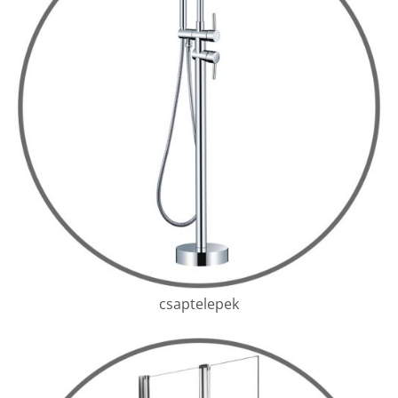
csaptelepek