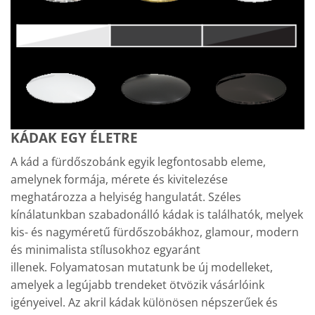
KÁDAK EGY ÉLETRE
A kád a fürdőszobánk egyik legfontosabb eleme,
amelynek formája, mérete és kivitelezése
meghatározza a helyiség hangulatát. Széles
kínálatunkban szabadonálló kádak is találhatók, melyek
kis- és nagyméretű fürdőszobákhoz, glamour, modern
és minimalista stílusokhoz egyaránt
illenek. Folyamatosan mutatunk be új modelleket,
amelyek a legújabb trendeket ötvözik vásárlóink
igényeivel. Az akril kádak különösen népszerűek és