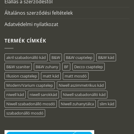
Elállás a szerződéstől
Általános szerződési feltételek
Adatvédelmi nyilatkozat
TERMÉK CÍMKÉK
akril szabadonálló kád
B&W
B&W csaptelep
B&W kád
B&W szaniter
B&W zuhany
BF
Decco csaptelep
Illusion csaptelep
matt kád
matt mosdó
Modern/Varium csaptelep
Niwell aszimmetrikus kád
niwell kád
niwell sarokkád
Niwell szabadonálló kád
Niwell szabadonálló mosdó
Niwell zuhanytálca
slim kád
szabadonálló mosdó