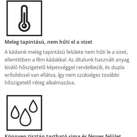
Meleg tapintású, nem hűti el a vizet
A kádaink meleg tapintású felülete nem hűti le a vizet,
ellentétben a fém kádakkal. Az általunk használt anyag
kiváló hőszigetelő képességgel rendelkezik, és dupla
erősítéssel van ellátva, így nem szükséges további
hőszigetelő réteg alkalmazása.
Könnyen tisztán tartható sima és fényes felület