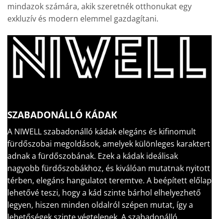
mindazok számára, akik szeretnék otthonukat egy
exkluzív és modern elemmel gazdagítani.
SZABADONÁLLÓ KÁDAK
A NIWELL szabadonálló kádak elegáns és kifinomult
fürdőszobai megoldások, amelyek különleges karaktert
adnak a fürdőszobának. Ezek a kádak ideálisak
nagyobb fürdőszobákhoz, és kiválóan mutatnak nyitott
térben, elegáns hangulatot teremtve. A beépített előlap
lehetővé teszi, hogy a kád szinte bárhol elhelyezhető
legyen, hiszen minden oldalról szépen mutat, így a
lehetőségek szinte végtelenek. A szabadonálló