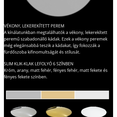
VÉKONY, LEKEREKÍTETT PEREM
A kínálatunkban megtalálhatók a vékony, lekerekített
peremű szabadonálló kádak. Ezek a vékony peremek
még elegánsabbá teszik a kádakat, így fokozzák a
fürdőszoba kifinomultságát és stílusát.
SLIM KLIK-KLAK LEFOLYÓ 6 SZÍNBEN
Króm, arany, matt fehér, fényes fehér, matt fekete és
fényes fekete színben.