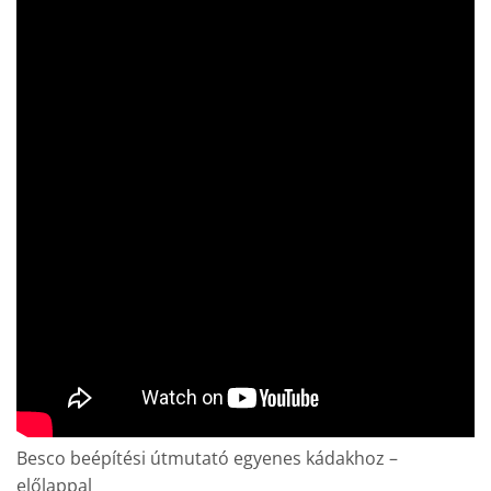
Besco beépítési útmutató egyenes kádakhoz –
előlappal