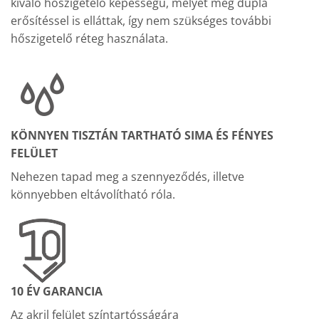
kiváló hőszigetelő képességű, melyet még dupla
erősítéssel is elláttak, így nem szükséges további
hőszigetelő réteg használata.
KÖNNYEN TISZTÁN TARTHATÓ SIMA ÉS FÉNYES
FELÜLET
Nehezen tapad meg a szennyeződés, illetve
könnyebben eltávolítható róla.
10 ÉV GARANCIA
Az akril felület színtartósságára