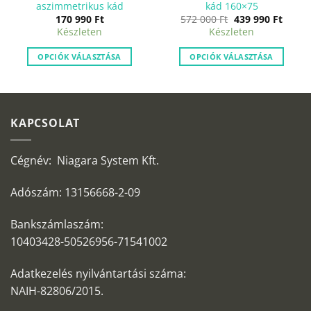
aszimmetrikus kád
kád 160×75
Original
Curre
170 990
Ft
572 000
Ft
439 990
Ft
price
price
Készleten
Készleten
was:
is:
572
439
000 Ft.
990 Ft
OPCIÓK VÁLASZTÁSA
OPCIÓK VÁLASZTÁSA
KAPCSOLAT
Cégnév: Niagara System Kft.
Adószám: 13156668-2-09
Bankszámlaszám:
10403428-50526956-71541002
Adatkezelés nyilvántartási száma:
NAIH-82806/2015.