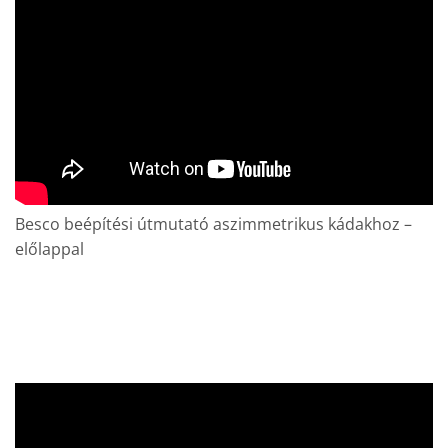
Besco beépítési útmutató aszimmetrikus kádakhoz –
előlappal