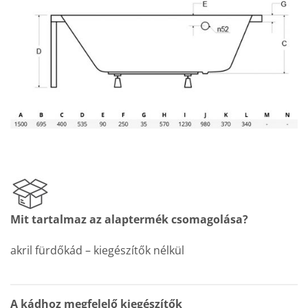
Mit tartalmaz az alaptermék csomagolása?
akril fürdőkád – kiegészítők nélkül
A kádhoz megfelelő kiegészítők