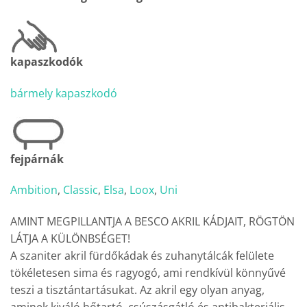
kapaszkodók
bármely kapaszkodó
fejpárnák
Ambition
,
Classic
,
Elsa
,
Loox
,
Uni
AMINT MEGPILLANTJA A BESCO AKRIL KÁDJAIT, RÖGTÖN
LÁTJA A KÜLÖNBSÉGET!
A szaniter akril fürdőkádak és zuhanytálcák felülete
tökéletesen sima és ragyogó, ami rendkívül könnyűvé
teszi a tisztántartásukat. Az akril egy olyan anyag,