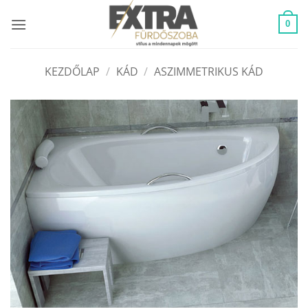
Skip
to
0
content
KEZDŐLAP
/
KÁD
/
ASZIMMETRIKUS KÁD