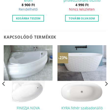
króm
professzionális tisztító
8 900
Ft
4 990
Ft
Rendelhető
Nincs készleten
KOSÁRBA TESZEM
TOVÁBB OLVASOM
KAPCSOLÓDÓ TERMÉKEK
-23%
FINEZJA NOVA
KYRA fehér szabadonálló