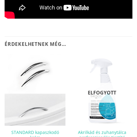
ÉRDEKELHETNEK MÉG…
ELFOGYOTT
STANDARD kapaszkodó
Akrilkád és zuhanytálca