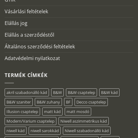
Vásárlási feltételek
Elállás jog
Elállás a szerződéstől
Általános szerződési feltételek
Adatvédelmi nyilatkozat
TERMÉK CÍMKÉK
akril szabadonálló kád
B&W
B&W csaptelep
B&W kád
B&W szaniter
B&W zuhany
BF
Decco csaptelep
Illusion csaptelep
matt kád
matt mosdó
Modern/Varium csaptelep
Niwell aszimmetrikus kád
niwell kád
niwell sarokkád
Niwell szabadonálló kád