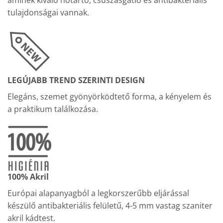
aminek kiváló hőtartó, csúszásgátló és antibakteriális
tulajdonságai vannak.
LEGÚJABB TREND SZERINTI DESIGN
Elegáns, szemet gyönyörködtető forma, a kényelem és
a praktikum találkozása.
100% Akril
Európai alapanyagból a legkorszerűbb eljárással
készülő antibakteriális felületű, 4-5 mm vastag szaniter
akril kádtest.