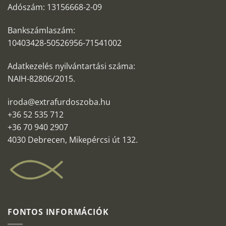
Adószám: 13156668-2-09
Bankszámlaszám:
10403428-50526956-71541002
Adatkezelés nyilvántartási száma:
NAIH-82806/2015.
iroda@extrafurdoszoba.hu
+36 52 535 712
+36 70 940 2907
4030 Debrecen, Mikepércsi út 132.
FONTOS INFORMÁCIÓK