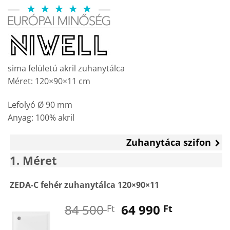
price
price
was:
is:
84
64
500 Ft.
990 Ft.
sima felületú akril zuhanytálca
Méret: 120×90×11 cm
Lefolyó Ø 90 mm
Anyag: 100% akril
Zuhanytáca szifon
1
Méret
ZEDA-C fehér zuhanytálca 120×90×11
Original
Current
84 500
64 990
Ft
Ft
price
price