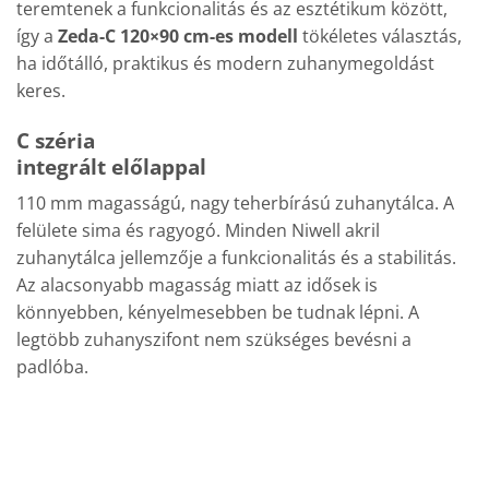
teremtenek a funkcionalitás és az esztétikum között,
így a
Zeda-C 120×90 cm-es modell
tökéletes választás,
ha időtálló, praktikus és modern zuhanymegoldást
keres.
C széria
integrált előlappal
110 mm magasságú, nagy teherbírású zuhanytálca. A
felülete sima és ragyogó. Minden Niwell akril
zuhanytálca jellemzője a funkcionalitás és a stabilitás.
Az alacsonyabb magasság miatt az idősek is
könnyebben, kényelmesebben be tudnak lépni. A
legtöbb zuhanyszifont nem szükséges bevésni a
padlóba.