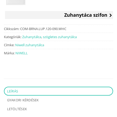
was:
is:
84
64
500 Ft.
990 Ft.
Zuhanytáca szifon
Cikkszám:
COM-BRNA.LUP.120-090.WHC
Kategóriák:
Zuhanytálca
,
szögletes zuhanytálca
Címke:
Niwell zuhanytálca
Márka:
NIWELL
LEÍRÁS
GYAKORI KÉRDÉSEK
LETÖLTÉSEK