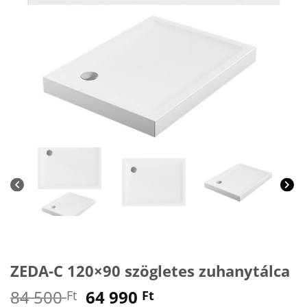
ZEDA-C 120×90 szögletes zuhanytálca
Original
Current
84 500
64 990
Ft
Ft