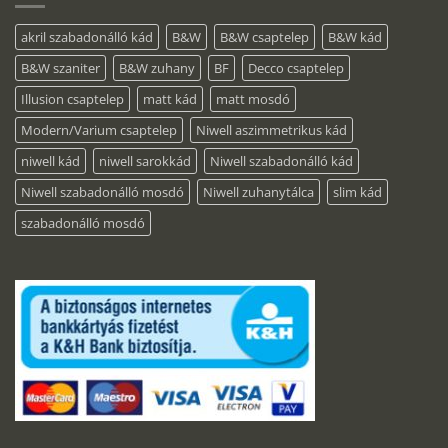
akril szabadonálló kád
B&W
B&W csaptelep
B&W kád
B&W szaniter
B&W zuhany
BF
Decco csaptelep
Illusion csaptelep
matt kád
matt mosdó
Modern/Varium csaptelep
Niwell aszimmetrikus kád
niwell kád
niwell sarokkád
Niwell szabadonálló kád
Niwell szabadonálló mosdó
Niwell zuhanytálca
slim kád
szabadonálló mosdó