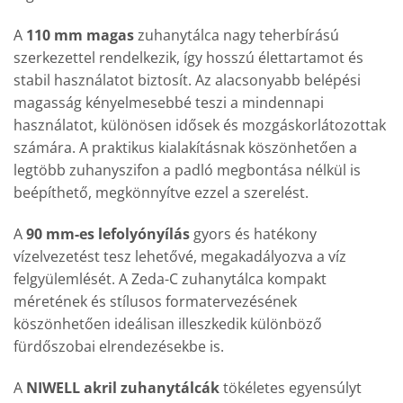
A
110 mm magas
zuhanytálca nagy teherbírású
szerkezettel rendelkezik, így hosszú élettartamot és
stabil használatot biztosít. Az alacsonyabb belépési
magasság kényelmesebbé teszi a mindennapi
használatot, különösen idősek és mozgáskorlátozottak
számára. A praktikus kialakításnak köszönhetően a
legtöbb zuhanyszifon a padló megbontása nélkül is
beépíthető, megkönnyítve ezzel a szerelést.
A
90 mm-es lefolyónyílás
gyors és hatékony
vízelvezetést tesz lehetővé, megakadályozva a víz
felgyülemlését. A Zeda-C zuhanytálca kompakt
méretének és stílusos formatervezésének
köszönhetően ideálisan illeszkedik különböző
fürdőszobai elrendezésekbe is.
A
NIWELL akril zuhanytálcák
tökéletes egyensúlyt