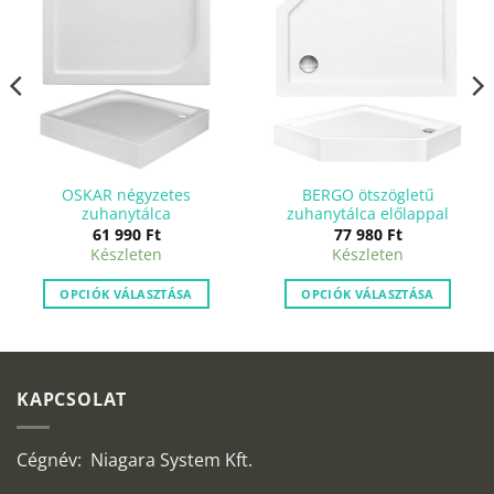
OSKAR négyzetes
BERGO ötszögletű
zuhanytálca
zuhanytálca előlappal
61 990
Ft
77 980
Ft
Készleten
Készleten
OPCIÓK VÁLASZTÁSA
OPCIÓK VÁLASZTÁSA
KAPCSOLAT
Cégnév: Niagara System Kft.