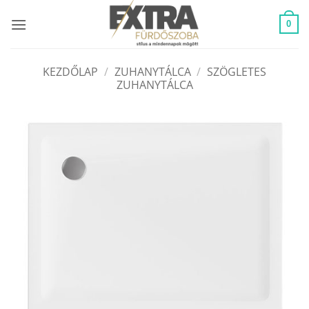
Skip
to
0
content
KEZDŐLAP
/
ZUHANYTÁLCA
/
SZÖGLETES
ZUHANYTÁLCA