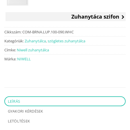
was:
is:
78
59
000 Ft.
990 Ft.
Zuhanytáca szifon
Cikkszám:
COM-BRNA.LUP.100-090.WHC
Kategóriák:
Zuhanytálca
,
szögletes zuhanytálca
Címke:
Niwell zuhanytálca
Márka:
NIWELL
LEÍRÁS
GYAKORI KÉRDÉSEK
LETÖLTÉSEK