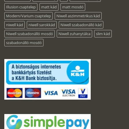
Illusion csaptelep
matt kád
matt mosdó
Modern/Varium csaptelep
Niwell aszimmetrikus kád
niwell kád
niwell sarokkád
Niwell szabadonálló kád
Niwell szabadonálló mosdó
Niwell zuhanytálca
slim kád
szabadonálló mosdó