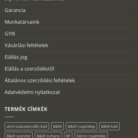
Garancia
Munkatársaink
GYIK
Vásárlási feltételek
Elállás jog
Elállás a szerződéstől
Általános szerződési feltételek
Adatvédelmi nyilatkozat
TERMÉK CÍMKÉK
akril szabadonálló kád
B&W
B&W csaptelep
B&W kád
B&W szaniter
B&W zuhany
BF
Decco csaptelep