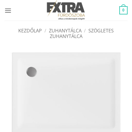
Skip
to
0
content
KEZDŐLAP
/
ZUHANYTÁLCA
/
SZÖGLETES
ZUHANYTÁLCA