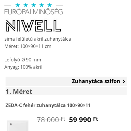
price
price
was:
is:
78
59
000 Ft.
990 Ft.
sima felületú akril zuhanytálca
Méret: 100×90×11 cm
Lefolyó Ø 90 mm
Anyag: 100% akril
Zuhanytáca szifon
1
Méret
ZEDA-C fehér zuhanytálca 100×90×11
Original
Current
78 000
59 990
Ft
Ft
price
price