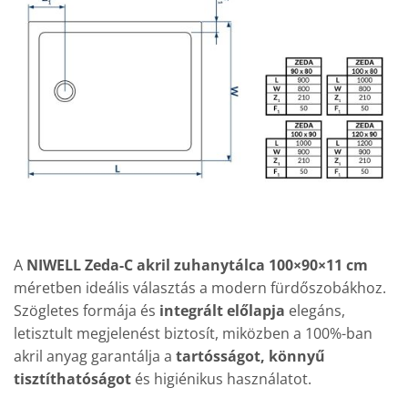
A
NIWELL Zeda-C akril zuhanytálca 100×90×11 cm
méretben ideális választás a modern fürdőszobákhoz.
Szögletes formája és
integrált előlapja
elegáns,
letisztult megjelenést biztosít, miközben a 100%-ban
akril anyag garantálja a
tartósságot, könnyű
tisztíthatóságot
és higiénikus használatot.