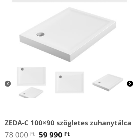
ZEDA-C 100×90 szögletes zuhanytálca
Original
Current
78 000
59 990
Ft
Ft