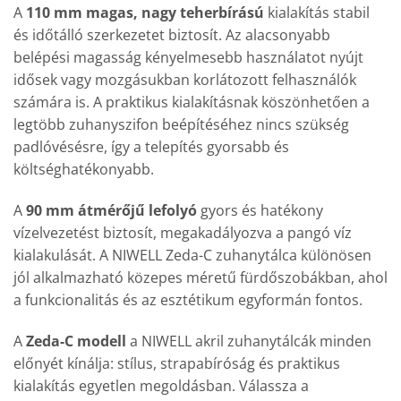
A
110 mm magas, nagy teherbírású
kialakítás stabil
és időtálló szerkezetet biztosít. Az alacsonyabb
belépési magasság kényelmesebb használatot nyújt
idősek vagy mozgásukban korlátozott felhasználók
számára is. A praktikus kialakításnak köszönhetően a
legtöbb zuhanyszifon beépítéséhez nincs szükség
padlóvésésre, így a telepítés gyorsabb és
költséghatékonyabb.
A
90 mm átmérőjű lefolyó
gyors és hatékony
vízelvezetést biztosít, megakadályozva a pangó víz
kialakulását. A NIWELL Zeda-C zuhanytálca különösen
jól alkalmazható közepes méretű fürdőszobákban, ahol
a funkcionalitás és az esztétikum egyformán fontos.
A
Zeda-C modell
a NIWELL akril zuhanytálcák minden
előnyét kínálja: stílus, strapabíróság és praktikus
kialakítás egyetlen megoldásban. Válassza a