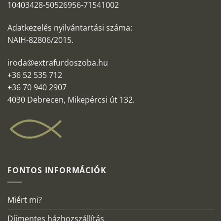
10403428-50526956-71541002
Adatkezelés nyilvántartási száma:
NAIH-82806/2015.
iroda@extrafurdoszoba.hu
+36 52 535 712
+36 70 940 2907
4030 Debrecen, Mikepércsi út 132.
FONTOS INFORMÁCIÓK
Miért mi?
Díjmentes házhozszállítás