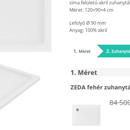
sima felületú akril zuhanytá
Méret: 120×90×4 cm
Lefolyó Ø 90 mm
Anyag: 100% akril
1
2
Méret
Zuhanytá
1
Méret
ZEDA fehér zuhanytá
84 50