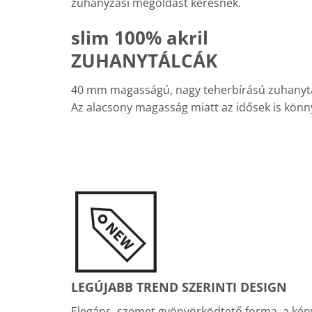
zuhanyzási megoldást keresnek.
slim 100% akril
ZUHANYTÁLCÁK
40 mm magasságú, nagy teherbírású zuhanytálca
Az alacsony magasság miatt az idősek is könn
LEGÚJABB TREND SZERINTI DESIGN
Elegáns, szemet gyönyörködtető forma, a kén