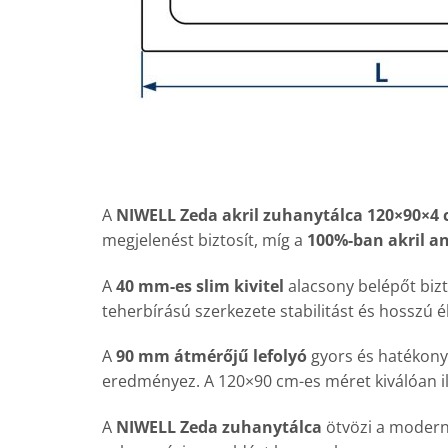
A
NIWELL Zeda akril zuhanytálca 120×90×4
megjelenést biztosít, míg a
100%-ban akril a
A
40 mm-es slim kivitel
alacsony belépőt biz
teherbírású szerkezete stabilitást és hosszú 
A
90 mm átmérőjű lefolyó
gyors és hatékony 
eredményez. A 120×90 cm-es méret kiválóan il
A
NIWELL Zeda zuhanytálca
ötvözi a modern 