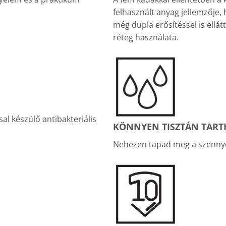
felhasznált anyag jellemzője,
még dupla erősítéssel is ellá
réteg használata.
al készülő antibakteriális
KÖNNYEN TISZTÁN TARTH
Nehezen tapad meg a szennyez