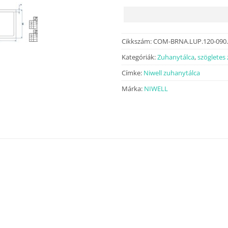
Cikkszám:
COM-BRNA.LUP.120-09
Kategóriák:
Zuhanytálca
,
szögletes
Címke:
Niwell zuhanytálca
Márka:
NIWELL