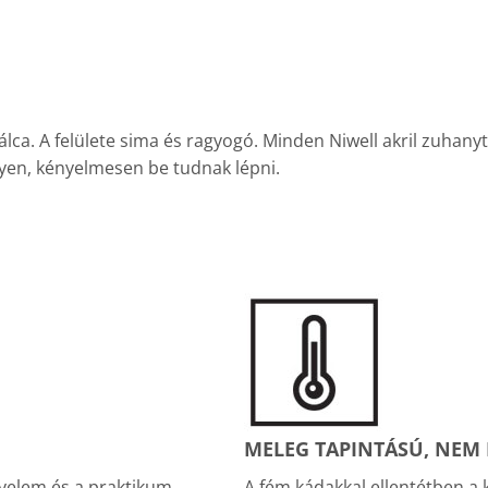
. A felülete sima és ragyogó. Minden Niwell akril zuhanytálc
yen, kényelmesen be tudnak lépni.
MELEG TAPINTÁSÚ, NEM H
yelem és a praktikum
A fém kádakkal ellentétben a 