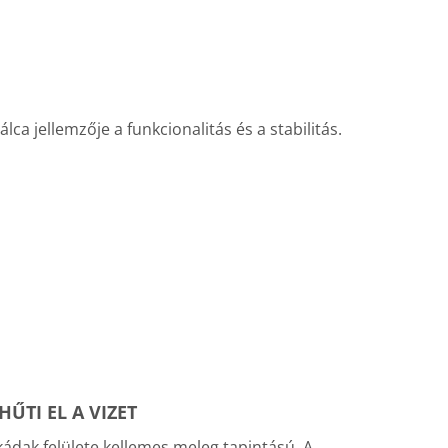
a jellemzője a funkcionalitás és a stabilitás.
ŰTI EL A VIZET
kádak felülete kellemes meleg tapintású. A