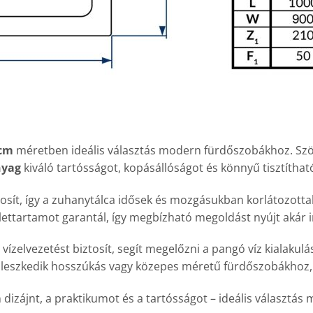
 cm
méretben ideális választás modern fürdőszobákhoz. Szögle
nyag
kiváló tartósságot, kopásállóságot és könnyű tisztítha
tosít, így a zuhanytálca idősek és mozgásukban korlátozott
élettartamot garantál, így megbízható megoldást nyújt akár i
vízelvezetést biztosít, segít megelőzni a pangó víz kialakulá
leszkedik hosszúkás vagy közepes méretű fürdőszobákhoz, k
dizájnt, a praktikumot és a tartósságot – ideális választás