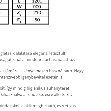
tes kialakítása elegáns, letisztult
tóságot kínál a mindennapi használathoz.
ak számára is kényelmesen használható. Nagy
ntenzívebb igénybevétel esetén is.
sát, így mindig higiénikus zuhanyteret
ihasználva a rendelkezésre álló teret.
 mindazoknak, akik megbízható, esztétikus