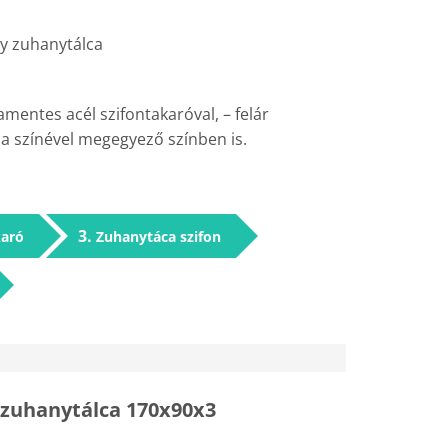
y zuhanytálca
amentes acél szifontakaróval, – felár
a színével megegyező színben is.
3
karó
Zuhanytáca szifon
 zuhanytálca 170x90x3