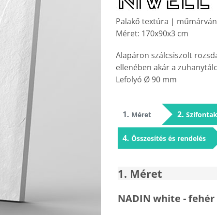
Palakő textúra | műmárván
Méret: 170x90x3 cm
Alapáron szálcsiszolt rozsd
ellenében akár a zuhanytálc
Lefolyó Ø 90 mm
1
2
Méret
Szifonta
4
Összesítés és rendelés
1
Méret
NADIN white - fehér