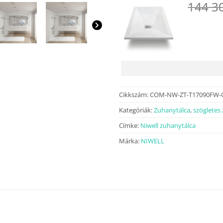
144 3
Cikkszám:
COM-NW-ZT-T17090FW-
Kategóriák:
Zuhanytálca
,
szögletes
Címke:
Niwell zuhanytálca
Márka:
NIWELL