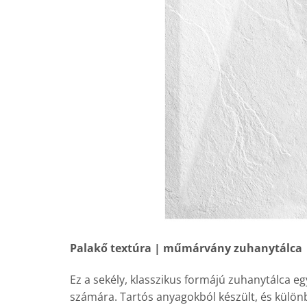
Palakő textúra | műmárvány zuhanytálca
Ez a sekély, klasszikus formájú zuhanytálca egy
számára. Tartós anyagokból készült, és külö