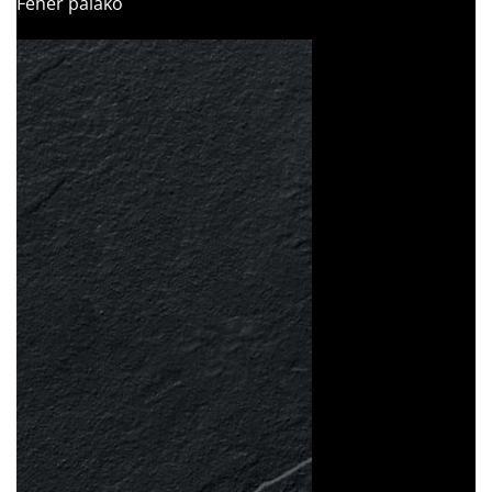
Fehér palakő