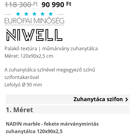
Original
Current
118 300
90 990
Ft
Ft
price
price
was:
is:
118
90
300 Ft.
990 Ft.
Palakő textúra | műmárvány zuhanytálca
Méret: 120x90x2,5 cm
A zuhanytálca színével megegyező színű
szifontakaróval
Lefolyó Ø 90 mm
Zuhanytáca szifon
1
Méret
NADIN marble - fekete márványmintás
zuhanytálca 120x90x2,5