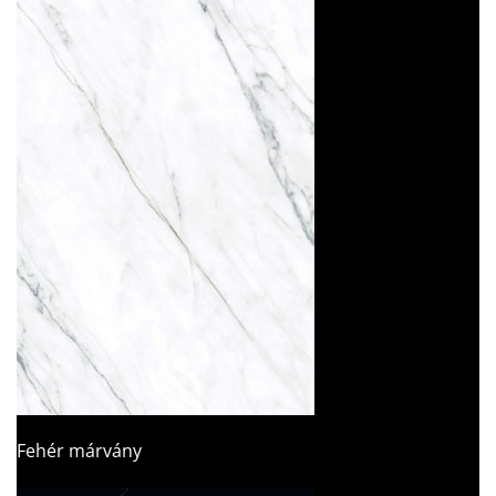
Fehér márvány