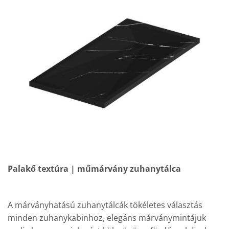
Palakő textúra | műmárvány zuhanytálca
A márványhatású zuhanytálcák tökéletes választás
minden zuhanykabinhoz, elegáns márványmintájuk