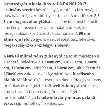
A
csúszásgátló kialakítás
az
UNE 41901:2017
szabvány szerint
készült, így garantált a biztonságos
használat még vizes környezetben is. A mindössze
2,5-
3 cm magas zuhanytálca
alacsony belépést biztosít,
ami kényelmessé teszi a használatát idősek és
mozgásukban korlátozottak számára is. A
90 mm
átmérőjű lefolyó
gyors vízelvezetést tesz lehetővé,
megakadályozva a víz felgyülemlését.
A
Niwell műmárvány zuhanytálca
több méretben is
elérhető, beleértve a
100×80 cm, 120×80 cm, 100×90
cm, 110×90 cm, 120×90 cm, 150×90 cm, 160×90 cm és
170×90 cm
változatokat, így bármilyen
fürdőszoba
kialakításához
tökéletesen illeszkedik. Ha egy stílusos,
praktikus és megbízható
Niwell zuhanytálcát
keres,
amely hosszú távon is megőrzi szépségét és
funkcionalitását, a
fekete márvány mintás palakő
textúrájú
modell kiváló választás.