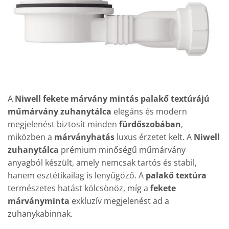
A
Niwell fekete márvány mintás palakő textúrájú
műmárvány zuhanytálca
elegáns és modern
megjelenést biztosít minden
fürdőszobában
,
miközben a
márványhatás
luxus érzetet kelt. A
Niwell
zuhanytálca
prémium minőségű műmárvány
anyagból készült, amely nemcsak tartós és stabil,
hanem esztétikailag is lenyűgöző. A
palakő textúra
természetes hatást kölcsönöz, míg a
fekete
márványminta
exkluzív megjelenést ad a
zuhanykabinnak.