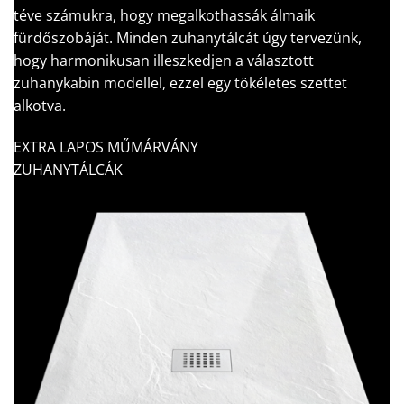
téve számukra, hogy megalkothassák álmaik
fürdőszobáját. Minden zuhanytálcát úgy tervezünk,
hogy harmonikusan illeszkedjen a választott
zuhanykabin modellel, ezzel egy tökéletes szettet
alkotva.
EXTRA LAPOS MŰMÁRVÁNY
ZUHANYTÁLCÁK