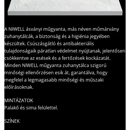
A NIWELL ásványi műgyanta, más néven műmárvány
zuhanytálcák, a biztonság és a higiénia jegyében
készültek. Csúszásgátló és antibakteriális
tulajdonságaik páratlan védelmet nyújtanak, jelentősen
csökkentve az esések és a fertőzések kockázatát.
Minden NIWELL műgyanta zuhanytálca szigorú
minőségi ellenőrzésen esik át, garantálva, hogy
megfelel a legmagasabb minőségi és műszaki
előírásoknak.
MINTÁZATOK
Palakő és sima felülettel.
SZÍNEK