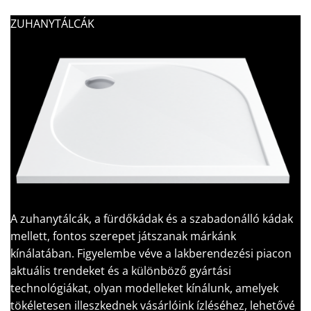
ZUHANYTÁLCÁK
A zuhanytálcák, a fürdőkádak és a szabadonálló kádak
mellett, fontos szerepet játszanak márkánk
kínálatában. Figyelembe véve a lakberendezési piacon
aktuális trendeket és a különböző gyártási
technológiákat, olyan modelleket kínálunk, amelyek
tökéletesen illeszkednek vásárlóink ízléséhez, lehetővé