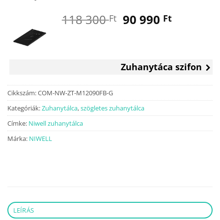
Original
Current
118 300
90 990
Ft
Ft
price
price
was:
is:
118
90
300 Ft.
990 Ft.
Zuhanytáca szifon
Cikkszám:
COM-NW-ZT-M12090FB-G
Kategóriák:
Zuhanytálca
,
szögletes zuhanytálca
Címke:
Niwell zuhanytálca
Márka:
NIWELL
LEÍRÁS