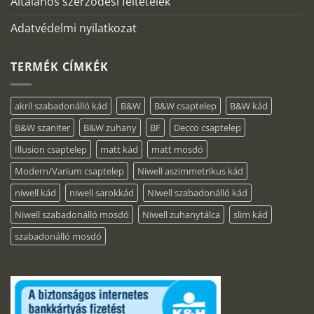
Általános szerződési feltételek
Adatvédelmi nyilatkozat
TERMÉK CÍMKÉK
akril szabadonálló kád
B&W
B&W csaptelep
B&W kád
B&W szaniter
B&W zuhany
BF
Decco csaptelep
Illusion csaptelep
matt kád
matt mosdó
Modern/Varium csaptelep
Niwell aszimmetrikus kád
niwell kád
niwell sarokkád
Niwell szabadonálló kád
Niwell szabadonálló mosdó
Niwell zuhanytálca
slim kád
szabadonálló mosdó