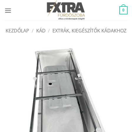
Skip
to
0
content
KEZDŐLAP
/
KÁD
/
EXTRÁK, KIEGÉSZÍTŐK KÁDAKHOZ