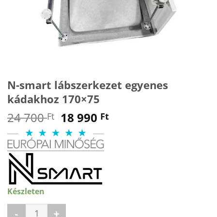
N-smart lábszerkezet egyenes
kádakhoz 170×75
Original
Current
24 700
18 990
Ft
Ft
price
price
was:
is:
24
18
700 Ft.
990 Ft.
Készleten
N-smart lábszerkezet egyenes kádakhoz 170×75 mennyiség