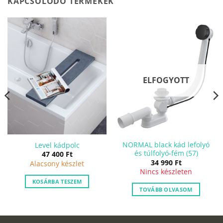
KAPCSOLÓDÓ TERMÉKEK
ELFOGYOTT
NORMAL black kád lefolyó
Level kádpolc
és túlfolyó-fém (57)
47 400
Ft
34 990
Ft
Alacsony készlet
Nincs készleten
KOSÁRBA TESZEM
TOVÁBB OLVASOM