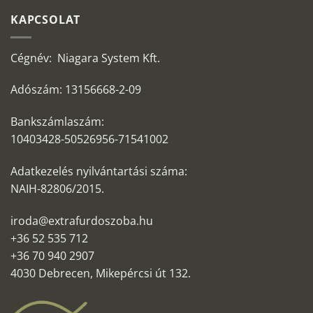
KAPCSOLAT
Cégnév: Niagara System Kft.
Adószám: 13156668-2-09
Bankszámlaszám:
10403428-50526956-71541002
Adatkezelés nyilvántartási száma:
NAIH-82806/2015.
iroda@extrafurdoszoba.hu
+36 52 535 712
+36 70 940 2907
4030 Debrecen, Mikepércsi út 132.