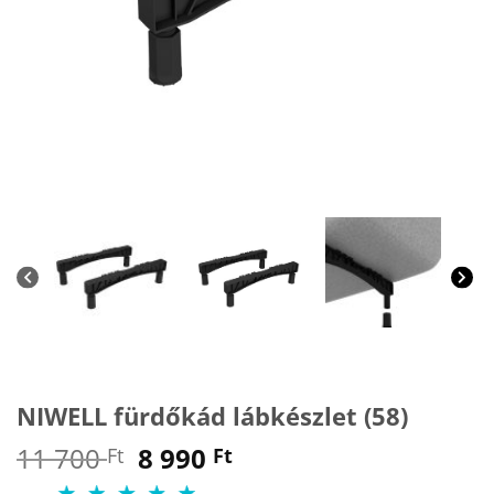
NIWELL fürdőkád lábkészlet (58)
Original
Current
11 700
8 990
Ft
Ft
price
price