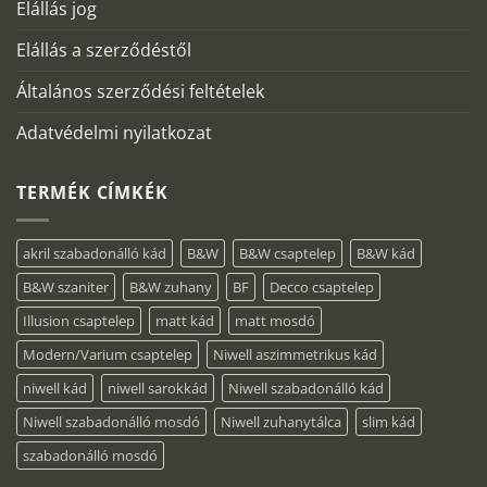
Elállás jog
Elállás a szerződéstől
Általános szerződési feltételek
Adatvédelmi nyilatkozat
TERMÉK CÍMKÉK
akril szabadonálló kád
B&W
B&W csaptelep
B&W kád
B&W szaniter
B&W zuhany
BF
Decco csaptelep
Illusion csaptelep
matt kád
matt mosdó
Modern/Varium csaptelep
Niwell aszimmetrikus kád
niwell kád
niwell sarokkád
Niwell szabadonálló kád
Niwell szabadonálló mosdó
Niwell zuhanytálca
slim kád
szabadonálló mosdó