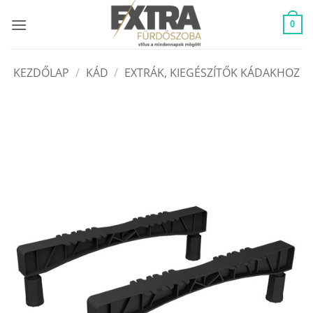
Skip
to
0
content
KEZDŐLAP
/
KÁD
/
EXTRÁK, KIEGÉSZÍTŐK KÁDAKHOZ