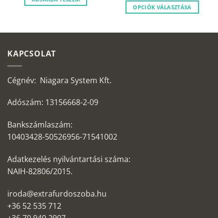
.
OPCIÓK VÁLASZTÁSA
KAPCSOLAT
Cégnév: Niagara System Kft.
Adószám: 13156668-2-09
Bankszámlaszám:
10403428-50526956-71541002
Adatkezelés nyilvántartási száma:
NAIH-82806/2015.
iroda@extrafurdoszoba.hu
+36 52 535 712
+36 70 940 2907