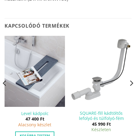
KAPCSOLÓDÓ TERMÉKEK
SQUARE-fill kádtöltős
Level kádpolc
lefolyó és túlfolyó-fém
47 400
Ft
nt
45 990
Ft
Alacsony készlet
Készleten
KOSÁRBA TESZEM