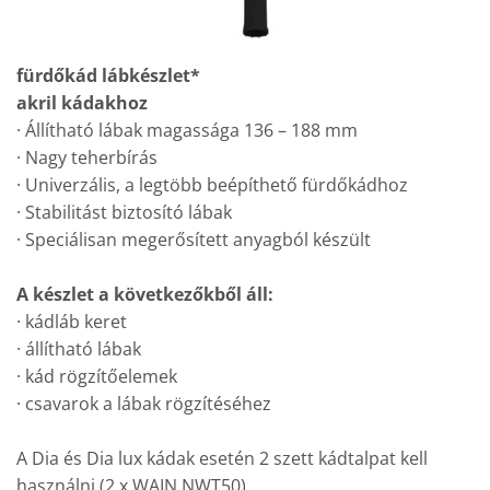
fürdőkád lábkészlet*
akril kádakhoz
· Állítható lábak magassága 136 – 188 mm
· Nagy teherbírás
· Univerzális, a legtöbb beépíthető fürdőkádhoz
· Stabilitást biztosító lábak
· Speciálisan megerősített anyagból készült
A készlet a következőkből áll:
· kádláb keret
· állítható lábak
· kád rögzítőelemek
· csavarok a lábak rögzítéséhez
A Dia és Dia lux kádak esetén 2 szett kádtalpat kell
használni (2 x WAIN.NWT50)