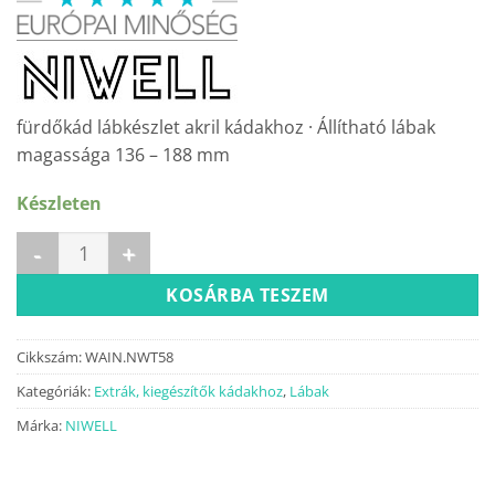
was:
is:
11
8
700 Ft.
990 Ft.
fürdőkád lábkészlet akril kádakhoz · Állítható lábak
magassága 136 – 188 mm
Készleten
NIWELL fürdőkád lábkészlet (58) mennyiség
KOSÁRBA TESZEM
Cikkszám:
WAIN.NWT58
Kategóriák:
Extrák, kiegészítők kádakhoz
,
Lábak
Márka:
NIWELL