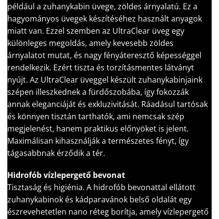
például a zuhanykabin üvege, zöldes árnyalatú. Ez a
hagyományos üvegek készítéséhez használt anyagok
miatt van. Ezzel szemben az UltraClear üveg egy
különleges megoldás, amely kevesebb zöldes
árnyalatot mutat, és nagy fényáteresztő képességgel
rendelkezik. Ezért tiszta és torzításmentes látványt
nyújt. Az UltraClear üveggel készült zuhanykabinjaink
szépen illeszkednek a fürdőszobába, így fokozzák
annak eleganciáját és exkluzivitását. Ráadásul tartósak
és könnyen tisztán tarthatók, ami nemcsak szép
megjelenést, hanem praktikus előnyöket is jelent.
Maximálisan kihasználják a természetes fényt, így
tágasabbnak érződik a tér.
Hidrofób vízlepergető bevonat
Tisztaság és higiénia. A hidrofób bevonattal ellátott
zuhanykabinok és kádparavánok belső oldalát egy
észrevehetetlen nano réteg borítja, amely vízlepergető