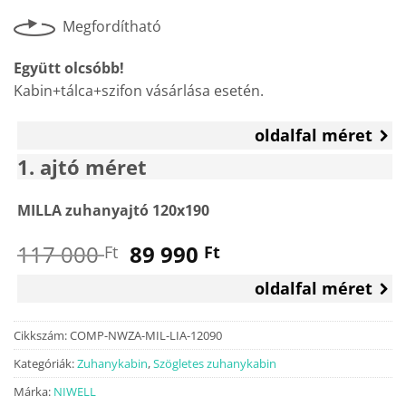
Megfordítható
Együtt olcsóbb!
Kabin+tálca+szifon vásárlása esetén.
oldalfal méret
1
ajtó méret
MILLA zuhanyajtó 120x190
Original
Current
117 000
89 990
Ft
Ft
price
price
oldalfal méret
was:
is:
117
89
000 Ft.
990 Ft.
Cikkszám:
COMP-NWZA-MIL-LIA-12090
Kategóriák:
Zuhanykabin
,
Szögletes zuhanykabin
Márka:
NIWELL