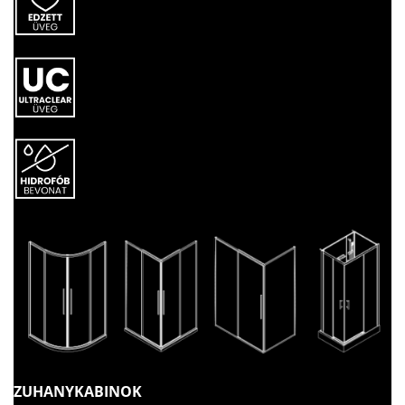
ZUHANYKABINOK