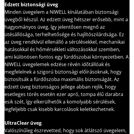
Edzett biztonsági üveg
Minden üvegelem a NIWELL kínálatában biztonsági
üvegből készül. Az edzett üveg hétszer erősebb, mint a
hagyományos üveg, így jelentősen megnő az
ütésállósága, terhelhetősége és hajlítószilárdsága. Ez
az üveg rendkívül ellenálló a sérülésekkel, mechanikai
hatásokkal és hőmérsékleti változásokkal szemben,
ami különösen fontos egy fürdőszobai környezetben. A
NIWELL üvegelemek edzése révén időtállóak és
megfelelnek a szigorú biztonsági előírásoknak, hogy
biztosítsák a fürdőszoba maximális biztonságát. Az
edzett üveg biztonságos jellege abban rejlik, hogy
esetleges törés esetén ezer apró, tompa élű darabra
esik szét, így elkerülhetők a komolyabb sérülések,
legfeljebb csak kisebb karcolások keletkezhetnek.
UltraClear üveg
Valószínűleg észrevetted, hogy sok átlátszó üvegelem,