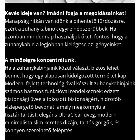
Kevés ideje van?
Imádni fogja a megoldásainkat!
Manapság ritkán van időnk a pihentető fürdőzésre,
ezért a zuhanykabinok egyre népszerűbbek. Ha
azonban mindennap használjuk őket, fontos, hogy a
zuhanykabin a legjobban kielégítse az igényeinket.
A minőségre koncentrálunk.
Ha a zuhanykabinjaink közül választ, biztos lehet
benne, hogy egy alaposan kidolgozott terméket kap.
Modern, fejlett technológiával készült zuhanykabinjaink
számos hasznos funkcióval rendelkeznek: edzett
biztonsági üveg a fokozott biztonságért, hidrofób
vízlepergető bevonat, amely megkönnyíti a
tisztántartást, elegáns UltraClear üveg, modern
minimalista slim keretes dizájn, tartós görgők, és
könnyen szerelhető felépítés.