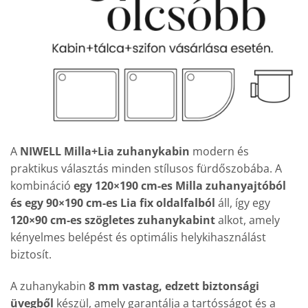
A
NIWELL Milla+Lia zuhanykabin
modern és
praktikus választás minden stílusos fürdőszobába. A
kombináció
egy 120×190 cm-es Milla zuhanyajtóból
és egy 90×190 cm-es Lia fix oldalfalból
áll, így egy
120×90 cm-es szögletes zuhanykabint
alkot, amely
kényelmes belépést és optimális helykihasználást
biztosít.
A zuhanykabin
8 mm vastag, edzett biztonsági
üvegből
készül, amely garantálja a tartósságot és a