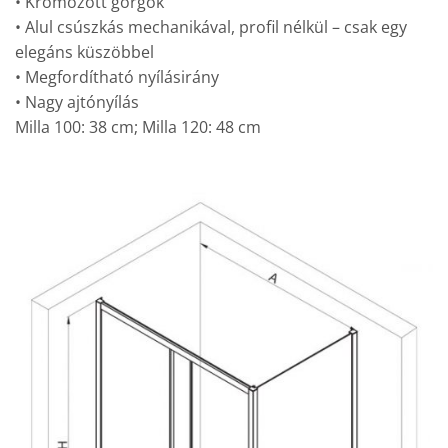
• Krómozott görgők
• Alul csúszkás mechanikával, profil nélkül – csak egy
elegáns küszöbbel
• Megfordítható nyílásirány
• Nagy ajtónyílás
Milla 100: 38 cm; Milla 120: 48 cm