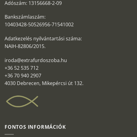
Adószám: 13156668-2-09
Bankszámlaszám:
10403428-50526956-71541002
Adatkezelés nyilvántartási száma:
NAIH-82806/2015.
iroda@extrafurdoszoba.hu
+36 52 535 712
+36 70 940 2907
4030 Debrecen, Mikepércsi út 132.
FONTOS INFORMÁCIÓK