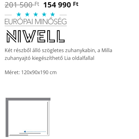
Original
Current
201 500
154 990
Ft
Ft
price
price
was:
is:
201
154
500 Ft.
990 Ft.
Két részből álló szögletes zuhanykabin, a Milla
zuhanyajtó kiegészíthető Lia oldalfallal
Méret: 120x90x190 cm