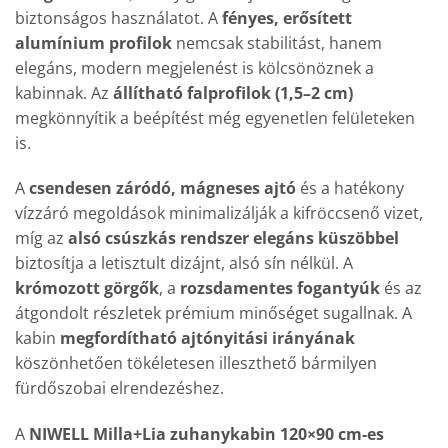
biztonságos használatot. A
fényes, erősített
alumínium profilok
nemcsak stabilitást, hanem
elegáns, modern megjelenést is kölcsönöznek a
kabinnak. Az
állítható falprofilok (1,5–2 cm)
megkönnyítik a beépítést még egyenetlen felületeken
is.
A
csendesen záródó, mágneses ajtó
és a hatékony
vízzáró megoldások minimalizálják a kifröccsenő vizet,
míg az
alsó csúszkás rendszer elegáns küszöbbel
biztosítja a letisztult dizájnt, alsó sín nélkül. A
krómozott görgők
, a
rozsdamentes fogantyúk
és az
átgondolt részletek prémium minőséget sugallnak. A
kabin
megfordítható ajtónyitási irányának
köszönhetően tökéletesen illeszthető bármilyen
fürdőszobai elrendezéshez.
A
NIWELL Milla+Lia zuhanykabin 120×90 cm-es