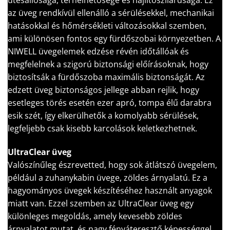
ütésállósága, terhelhetősége és hajlítószilárdsága. Ez
az üveg rendkívül ellenálló a sérülésekkel, mechanikai
hatásokkal és hőmérsékleti változásokkal szemben,
ami különösen fontos egy fürdőszobai környezetben. A
NIWELL üvegelemek edzése révén időtállóak és
megfelelnek a szigorú biztonsági előírásoknak, hogy
biztosítsák a fürdőszoba maximális biztonságát. Az
edzett üveg biztonságos jellege abban rejlik, hogy
esetleges törés esetén ezer apró, tompa élű darabra
esik szét, így elkerülhetők a komolyabb sérülések,
legfeljebb csak kisebb karcolások keletkezhetnek.
UltraClear üveg
Valószínűleg észrevetted, hogy sok átlátszó üvegelem,
például a zuhanykabin üvege, zöldes árnyalatú. Ez a
hagyományos üvegek készítéséhez használt anyagok
miatt van. Ezzel szemben az UltraClear üveg egy
különleges megoldás, amely kevesebb zöldes
árnyalatot mutat, és nagy fényáteresztő képességgel