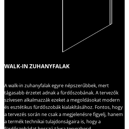
WALK-IN ZUHANYFALAK
A walk-in zuhanyfalak egyre népszerűbbek, mert
tágasabb érzetet adnak a fürdőszobának. A tervezők
szívesen alkalmazzák ezeket a megoldásokat modern
és esztétikus fürdőszobák kialakításához. Fontos, hogy
a tervezés során ne csak a megjelenésre figyelj, hanem
a termék technikai tulajdonságaira is, hogy a
fürdőszobádat hosszú távra tervezhesd.