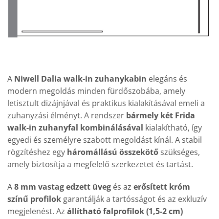
A
Niwell Dalia walk-in zuhanykabin
elegáns és
modern megoldás minden fürdőszobába, amely
letisztult dizájnjával és praktikus kialakításával emeli a
zuhanyzási élményt. A rendszer
bármely két Frida
walk-in zuhanyfal kombinálásával
kialakítható, így
egyedi és személyre szabott megoldást kínál. A stabil
rögzítéshez egy
háromállású összekötő
szükséges,
amely biztosítja a megfelelő szerkezetet és tartást.
A
8 mm vastag edzett üveg
és az
erősített króm
színű profilok
garantálják a tartósságot és az exkluzív
megjelenést. Az
állítható falprofilok (1,5-2 cm)