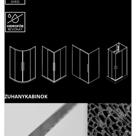
ZUHANYKABINOK