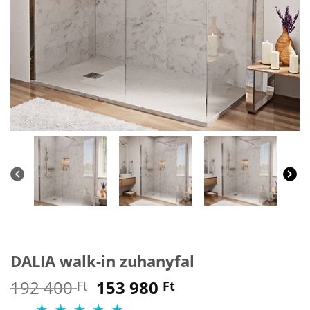
DALIA walk-in zuhanyfal
Original
Current
192 400
153 980
Ft
Ft
price
price