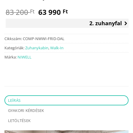
Original
Current
83 200
63 990
Ft
Ft
price
price
2. zuhanyfal
was:
is:
83
63
200 Ft.
990 Ft.
Cikkszám:
COMP-NWWI-FRID-DAL
Kategóriák:
Zuhanykabin
,
Walk-In
Márka:
NIWELL
LEÍRÁS
GYAKORI KÉRDÉSEK
LETÖLTÉSEK