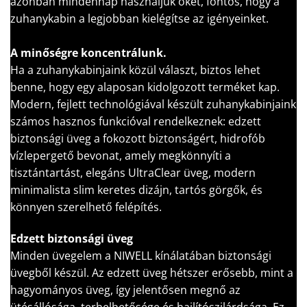
azonban mindennap használjuk őket, fontos, hogy a
zuhanykabin a legjobban kielégítse az igényeinket.
A minőségre koncentrálunk.
Ha a zuhanykabinjaink közül választ, biztos lehet
benne, hogy egy alaposan kidolgozott terméket kap.
Modern, fejlett technológiával készült zuhanykabinjaink
számos hasznos funkcióval rendelkeznek: edzett
biztonsági üveg a fokozott biztonságért, hidrofób
vízlepergető bevonat, amely megkönnyíti a
tisztántartást, elegáns UltraClear üveg, modern
minimalista slim keretes dizájn, tartós görgők, és
könnyen szerelhető felépítés.
Edzett biztonsági üveg
Minden üvegelem a NIWELL kínálatában biztonsági
üvegből készül. Az edzett üveg hétszer erősebb, mint a
hagyományos üveg, így jelentősen megnő az