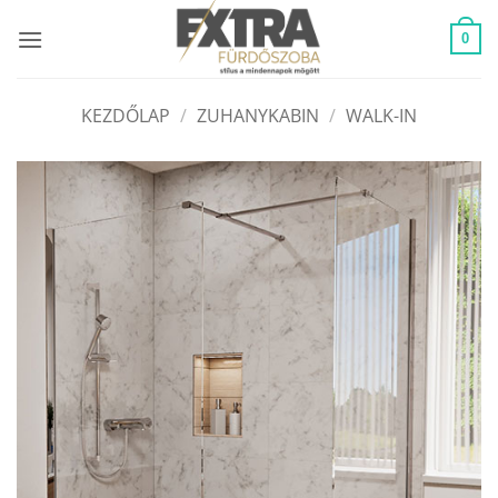
Skip
to
0
content
KEZDŐLAP
/
ZUHANYKABIN
/
WALK-IN