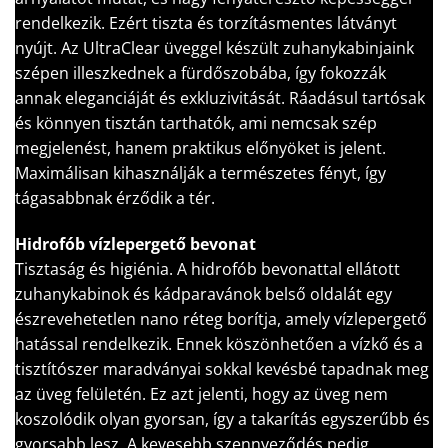
rendelkezik. Ezért tiszta és torzításmentes látványt
nyújt. Az UltraClear üveggel készült zuhanykabinjaink
szépen illeszkednek a fürdőszobába, így fokozzák
annak eleganciáját és exkluzivitását. Ráadásul tartósak
és könnyen tisztán tarthatók, ami nemcsak szép
megjelenést, hanem praktikus előnyöket is jelent.
Maximálisan kihasználják a természetes fényt, így
tágasabbnak érződik a tér.
Hidrofób vízlepergető bevonat
Tisztaság és higiénia. A hidrofób bevonattal ellátott
zuhanykabinok és kádparavánok belső oldalát egy
észrevehetetlen nano réteg borítja, amely vízlepergető
hatással rendelkezik. Ennek köszönhetően a vízkő és a
tisztítószer maradványai sokkal kevésbé tapadnak meg
az üveg felületén. Ez azt jelenti, hogy az üveg nem
koszolódik olyan gyorsan, így a takarítás egyszerűbb és
gyorsabb lesz. A kevesebb szennyeződés pedig