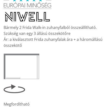
was:
is:
192
153
400 Ft.
980 Ft.
Bármely 2 Frida Walk-in zuhanyfalból összeállítható.
Szükség van egy 3 állású összekötőre
Ár: a kiválasztott Frida zuhanyfalak ára + a háromállású
összekötő
Megfordítható