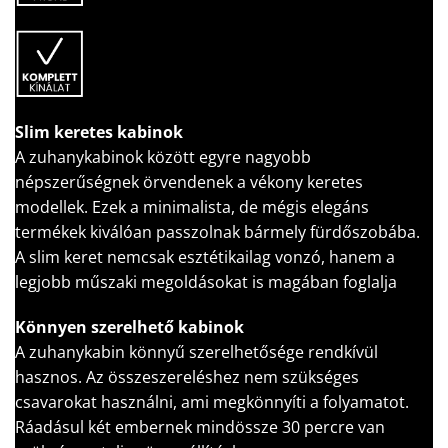
Slim keretes kabinok
A zuhanykabinok között egyre nagyobb
népszerűségnek örvendenek a vékony keretes
modellek. Ezek a minimalista, de mégis elegáns
termékek kiválóan passzolnak bármely fürdőszobába.
A slim keret nemcsak esztétikailag vonzó, hanem a
legjobb műszaki megoldásokat is magában foglalja
Könnyen szerelhető kabinok
A zuhanykabin könnyű szerelhetősége rendkívül
hasznos. Az összeszereléshez nem szükséges
csavarokat használni, ami megkönnyíti a folyamatot.
Ráadásul két embernek mindössze 30 percre van