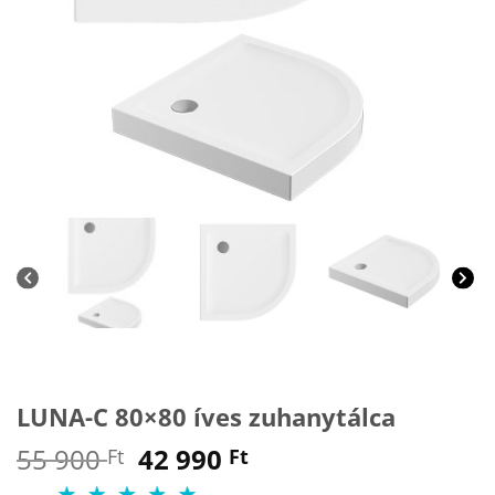
LUNA-C 80×80 íves zuhanytálca
Original
Current
55 900
42 990
Ft
Ft
price
price