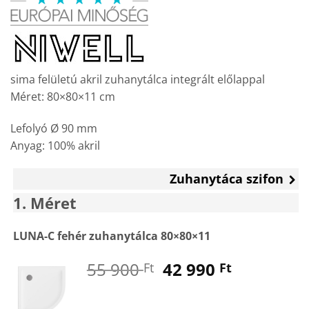
was:
is:
55
42
900 Ft.
990 Ft.
sima felületú akril zuhanytálca integrált előlappal
Méret: 80×80×11 cm
Lefolyó Ø 90 mm
Anyag: 100% akril
Zuhanytáca szifon
1
Méret
LUNA-C fehér zuhanytálca 80×80×11
Original
Current
55 900
42 990
Ft
Ft
price
price
was:
is: