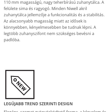
110 mm magasságú, nagy teherbírású zuhanytálca. A
felülete sima és ragyogó. Minden Niwell akril
zuhanytálca jellemzője a funkcionalitás és a stabilitás.
Az alacsonyabb magasság miatt az idősek is
könnyebben, kényelmesebben be tudnak lépni. A
legtöbb zuhanyszifont nem szükséges bevésni a
padlóba.
LEGÚJABB TREND SZERINTI DESIGN
Elegáns, szemet gyönyörködtető forma, a kényelem és