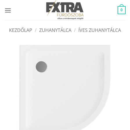
Skip
to
0
content
KEZDŐLAP
/
ZUHANYTÁLCA
/
ÍVES ZUHANYTÁLCA