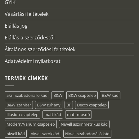
GYIK
Vásárlási feltételek
Elállás jog
Elállás a szerződéstől
Általános szerződési feltételek
Adatvédelmi nyilatkozat
TERMÉK CÍMKÉK
akril szabadonálló kád
B&W
B&W csaptelep
B&W kád
B&W szaniter
B&W zuhany
BF
Decco csaptelep
Illusion csaptelep
matt kád
matt mosdó
Modern/Varium csaptelep
Niwell aszimmetrikus kád
niwell kád
niwell sarokkád
Niwell szabadonálló kád