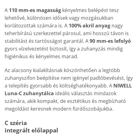
A
110 mm-es magasság
kényelmes belépést tesz
lehetővé, különösen idősek vagy mozgásukban
korlátozottak számára is. A
100% akril anyag
nagy
teherbírású szerkezettel párosul, ami hosszú távon is
stabilitást és tartósságot garantál. A
90 mm-es lefolyó
gyors vízelvezetést biztosít, így a zuhanyzás mindig
higiénikus és kényelmes marad.
Az alacsony kialakításnak köszönhetően a legtöbb
zuhanyszifon beépítése nem igényel padlóbevésést, így
a telepítés gyorsabb és költséghatékonyabb. A
NIWELL
Luna-C zuhanytálca
ideális választás mindazok
számára, akik kompakt, de esztétikus és megbízható
megoldást keresnek modern fürdőszobájukba.
C széria
integrált előlappal