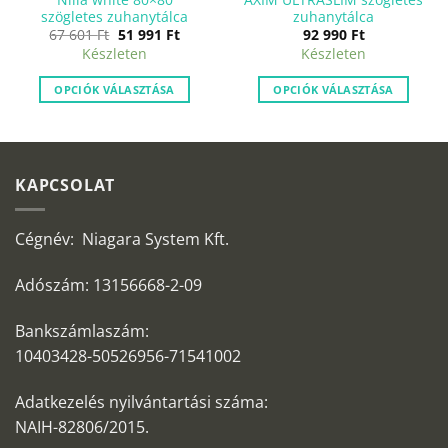
szögletes zuhanytálca
zuhanytálca
Original
Current
67 601
Ft
51 991
Ft
92 990
Ft
price
price
Készleten
Készleten
was:
is:
67
51
601 Ft.
991 Ft.
OPCIÓK VÁLASZTÁSA
OPCIÓK VÁLASZTÁSA
KAPCSOLAT
Cégnév: Niagara System Kft.
Adószám: 13156668-2-09
Bankszámlaszám:
10403428-50526956-71541002
Adatkezelés nyilvántartási száma:
NAIH-82806/2015.