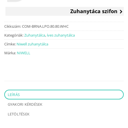
55
42
900 Ft.
990 Ft.
Zuhanytáca szifon
Cikkszám:
COM-BRNA.LPO.80.80.WHC
Kategóriák:
Zuhanytálca
,
íves zuhanytálca
Címke:
Niwell zuhanytálca
Márka:
NIWELL
LEÍRÁS
GYAKORI KÉRDÉSEK
LETÖLTÉSEK