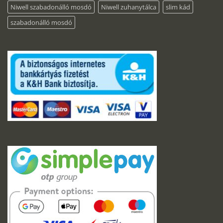
Niwell szabadonálló mosdó
Niwell zuhanytálca
slim kád
szabadonálló mosdó