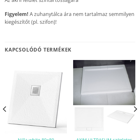
Figyelem!
A zuhanytálca ára nem tartalmaz semmilyen
kiegészítőt (pl. szifon)!
KAPCSOLÓDÓ TERMÉKEK
Nilla white 80×80
AXIM ULTRASLIM szögletes