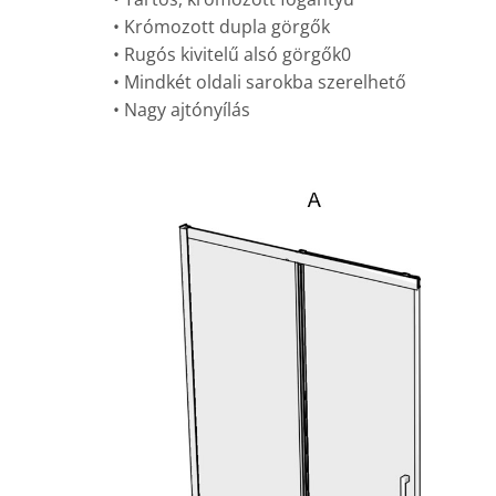
• Krómozott dupla görgők
• Rugós kivitelű alsó görgők0
• Mindkét oldali sarokba szerelhető
• Nagy ajtónyílás