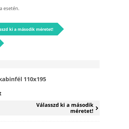
a esetén.
sszd ki a második méretet!
abinfél 110x195
l
Current
t
price
Válasszd ki a második
is:
méretet!
55
990 Ft.