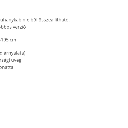
uhanykabinfélből összeállítható.
jobbos verzió
×195 cm
ld árnyalata)
nsági üveg
onattal