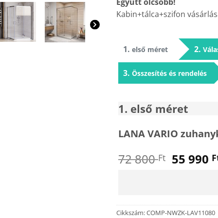
Együtt olcsóbb!
Kabin+tálca+szifon vásárlás
1
2
első méret
Vála
3
Összesítés és rendelés
1
első méret
LANA VARIO zuhanyk
Origina
72 800
55 990
Ft
F
price
was:
72
800 Ft.
Cikkszám:
COMP-NWZK-LAV11080