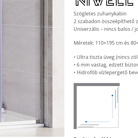
Szögletes zuhanykabin
2 szabadon összeépíthető z
Univerzális – nincs balos / 
Méretek: 110×195 cm és 80
• Ultra tiszta üveg (nincs zö
• 6 mm vastag, edzett bizto
• Hidrofób vízlepergető bev