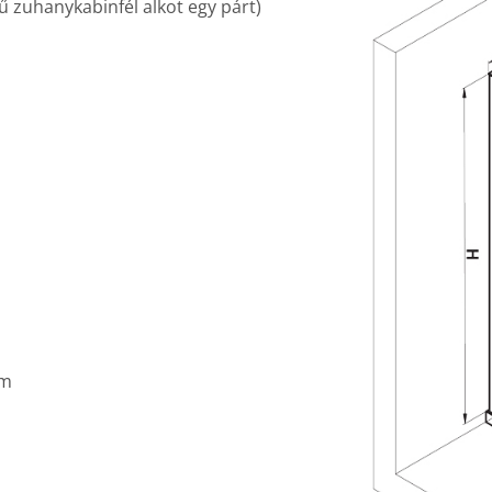
 zuhanykabinfél alkot egy párt)
cm