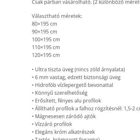
Csak párban vásárolható. (2 különböző méretű
Választható méretek:
80×195 cm
90×195 cm
100×195 cm
110×195 cm
120×195 cm
• Ultra tiszta üveg (nincs zöld árnyalata)
• 6 mm vastag, edzett biztonsági üveg
• Hidrofób vízlepergető bevonattal
• Könnyű szerelhetőség
• Erősített, fényes alu profilok
• Állítható profilok a falhoz rögzítésnél: 1,5-2 
• Mágnesesen záródó ajtók
• Vízzáró profilok
• Elegáns króm alkatrészek
• Tartós, krómozott fogantyú