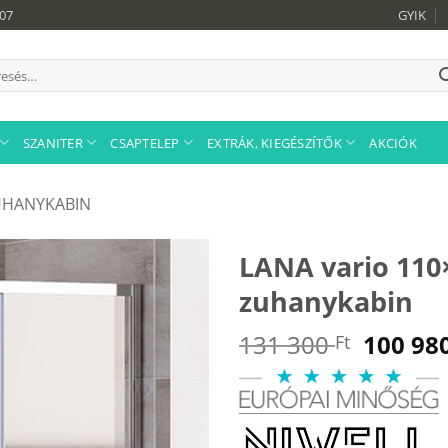
907
GYIK
sés
tkezőre:
SZANITER
CSAPTELEP
EXTRÁK, KIEGÉSZÍTŐK
AKCIÓK
UHANYKABIN
LANA vario 110
zuhanykabin
Origina
131 300
100 98
Ft
price
was:
131
300 Ft.