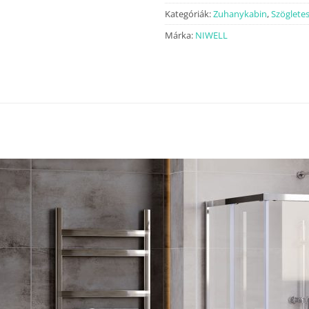
Kategóriák:
Zuhanykabin
,
Szöglete
Márka:
NIWELL