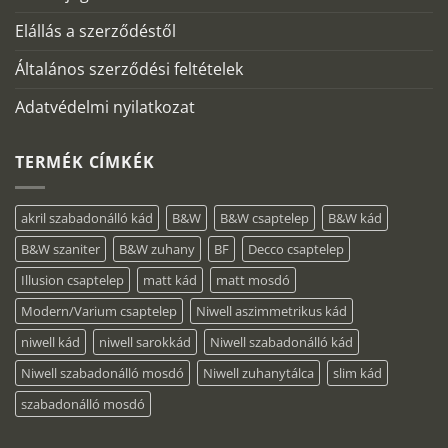
Elállás a szerződéstől
Általános szerződési feltételek
Adatvédelmi nyilatkozat
TERMÉK CÍMKÉK
akril szabadonálló kád
B&W
B&W csaptelep
B&W kád
B&W szaniter
B&W zuhany
BF
Decco csaptelep
Illusion csaptelep
matt kád
matt mosdó
Modern/Varium csaptelep
Niwell aszimmetrikus kád
niwell kád
niwell sarokkád
Niwell szabadonálló kád
Niwell szabadonálló mosdó
Niwell zuhanytálca
slim kád
szabadonálló mosdó