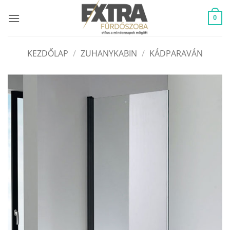
Skip
to
0
content
KEZDŐLAP
/
ZUHANYKABIN
/
KÁDPARAVÁN