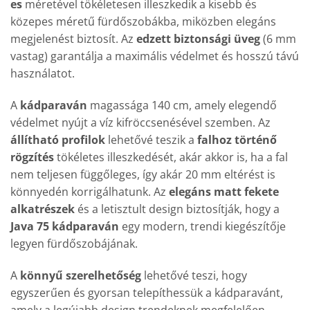
es
méretével tökéletesen illeszkedik a kisebb és
közepes méretű fürdőszobákba, miközben elegáns
megjelenést biztosít. Az
edzett biztonsági üveg
(6 mm
vastag) garantálja a maximális védelmet és hosszú távú
használatot.
A
kádparaván
magassága 140 cm, amely elegendő
védelmet nyújt a víz kifröccsenésével szemben. Az
állítható profilok
lehetővé teszik a
falhoz történő
rögzítés
tökéletes illeszkedését, akár akkor is, ha a fal
nem teljesen függőleges, így akár 20 mm eltérést is
könnyedén korrigálhatunk. Az
elegáns matt fekete
alkatrészek
és a letisztult design biztosítják, hogy a
Java 75 kádparaván
egy modern, trendi kiegészítője
legyen fürdőszobájának.
A
könnyű szerelhetőség
lehetővé teszi, hogy
egyszerűen és gyorsan telepíthessük a kádparavánt,
amely a legújabb design trendeknek megfelelően