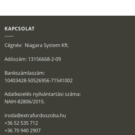
KAPCSOLAT
Cégnév: Niagara System Kft.
Adószám: 13156668-2-09
Bankszámlaszám:
10403428-50526956-71541002
Adatkezelés nyilvántartási száma:
NAIH-82806/2015.
iroda@extrafurdoszoba.hu
+36 52 535 712
+36 70 940 2907