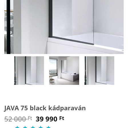
JAVA 75 black kádparaván
Original
Current
52 000
39 990
Ft
Ft
price
price