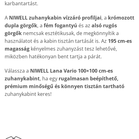
karbantartást.
A
NIWELL zuhanykabin vízzáró profiljai
, a
krómozott
dupla görgők
, a
fém fogantyú
és az
alsó rugós
görgők
nemcsak esztétikusak, de megkönnyítik a
használatot és a kabin tisztán tartását is. Az
195 cm-es
magasság
kényelmes zuhanyzást tesz lehetővé,
miközben hatékonyan bent tartja a párát.
Válassza a
NIWELL Lana Vario 100×100 cm-es
zuhanykabint
, ha egy
rugalmasan beépíthető,
prémium minőségű és könnyen tisztán tartható
zuhanykabint keres!