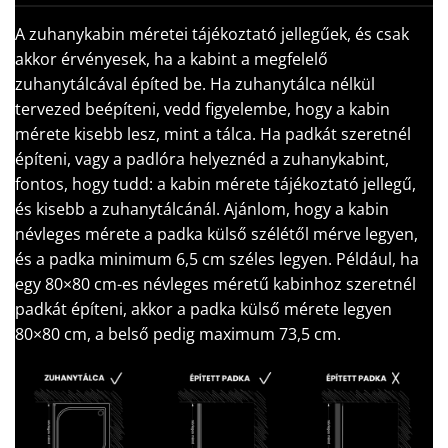
A zuhanykabin méretei tájékoztató jellegűek, és csak
akkor érvényesek, ha a kabint a megfelelő
zuhanytálcával építed be. Ha zuhanytálca nélkül
tervezed beépíteni, vedd figyelembe, hogy a kabin
mérete kisebb lesz, mint a tálca. Ha padkát szeretnél
építeni, vagy a padlóra helyeznéd a zuhanykabint,
fontos, hogy tudd: a kabin mérete tájékoztató jellegű,
és kisebb a zuhanytálcánál. Ajánlom, hogy a kabin
névleges mérete a padka külső szélétől mérve legyen,
és a padka minimum 6,5 cm széles legyen. Például, ha
egy 80×80 cm-es névleges méretű kabinhoz szeretnél
padkát építeni, akkor a padka külső mérete legyen
80×80 cm, a belső pedig maximum 73,5 cm.