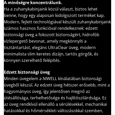
A minőségre koncentrálunk.
Ha a zuhanykabinjaink közül választ, biztos lehet
benne, hogy egy alaposan kidolgozott terméket kap.
Modern, fejlett technológiával készült zuhanykabinjaink
számos hasznos funkcióval rendelkeznek: edzett
biztonsági üveg a fokozott biztonságért, hidrofób
vízlepergető bevonat, amely megkönnyíti a
tisztántartást, elegáns UltraClear üveg, modern
minimalista slim keretes dizájn, tartós görgők, és
könnyen szerelhető felépítés.
Edzett biztonsági üveg
Minden üvegelem a NIWELL kínálatában biztonsági
üvegből készül. Az edzett üveg hétszer erősebb, mint a
hagyományos üveg, így jelentősen megnő az
ütésállósága, terhelhetősége és hajlítószilárdsága. Ez
az üveg rendkívül ellenálló a sérülésekkel, mechanikai
hatásokkal és hőmérsékleti változásokkal szemben,