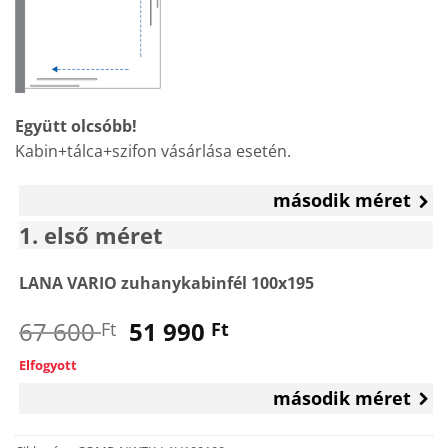
Együtt olcsóbb!
Kabin+tálca+szifon vásárlása esetén.
második méret
1
első méret
LANA VARIO zuhanykabinfél 100x195
Original
Current
67 600
51 990
Ft
Ft
price
price
Elfogyott
was:
is:
második méret
67
51
600 Ft.
990 Ft.