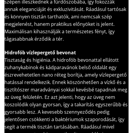
szépen illeszkednek a fürdőszobába, így fokozzák
annak eleganciáját és exkluzivitását. Ráadásul tartósak
és könnyen tisztán tarthatók, ami nemcsak szép
megjelenést, hanem praktikus előnyöket is jelent.
Maximálisan kihasználják a természetes fényt, így
tágasabbnak érződik a tér.
Hidrofób vízlepergető bevonat
Tisztaság és higiénia. A hidrofób bevonattal ellátott
zuhanykabinok és kádparavánok belső oldalát egy
észrevehetetlen nano réteg borítja, amely vízlepergető
hatással rendelkezik. Ennek köszönhetően a vízkő és a
tisztítószer maradványai sokkal kevésbé tapadnak meg
az üveg felületén. Ez azt jelenti, hogy az üveg nem
koszolódik olyan gyorsan, így a takarítás egyszerűbb és
gyorsabb lesz. A kevesebb szennyeződés pedig
jelentősen csökkenti a baktériumok szaporodását, így
segít a termék tisztán tartásában. Ráadásul mivel