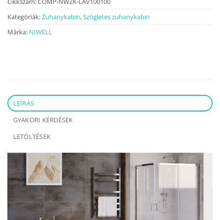
Cikkszám:
COMP-NWZK-LAV100100
Kategóriák:
Zuhanykabin
,
Szögletes zuhanykabin
Márka:
NIWELL
LEÍRÁS
GYAKORI KÉRDÉSEK
LETÖLTÉSEK