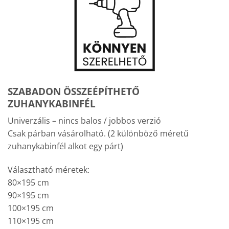
SZABADON ÖSSZEÉPÍTHETŐ
ZUHANYKABINFÉL
Univerzális – nincs balos / jobbos verzió
Csak párban vásárolható. (2 különböző méretű
zuhanykabinfél alkot egy párt)
Választható méretek:
80×195 cm
90×195 cm
100×195 cm
110×195 cm