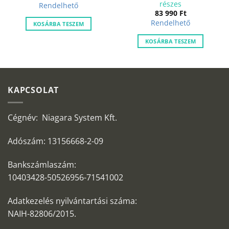
e
részes
Rendelhető
83 990
Ft
t.
Rendelhető
KOSÁRBA TESZEM
KOSÁRBA TESZEM
KAPCSOLAT
Cégnév: Niagara System Kft.
Adószám: 13156668-2-09
Bankszámlaszám:
10403428-50526956-71541002
Adatkezelés nyilvántartási száma:
NAIH-82806/2015.