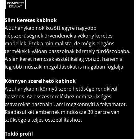
Slim keretes kabinok
A zuhanykabinok között egyre nagyobb
népszerűségnek örvendenek a vékony keretes
modellek. Ezek a minimalista, de mégis elegáns
termékek kiválóan passzolnak bármely fürdőszobába.
A slim keret nemcsak esztétikailag vonzó, hanem a
legjobb műszaki megoldásokat is magában foglalja
Könnyen szerelhető kabinok
A zuhanykabin könnyű szerelhetősége rendkívül
hasznos. Az összeszereléshez nem szükséges
csavarokat használni, ami megkönnyíti a folyamatot.
Ráadásul két embernek mindössze 30 percre van
szüksége a teljes összeállításhoz.
Toldó profil