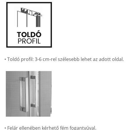
• Toldó profil: 3-6 cm-rel szélesebb lehet az adott oldal.
• Felár ellenében kérhető fém fogantyúval.