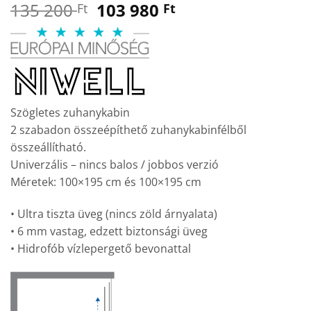
Original
Current
135 200
103 980
Ft
Ft
price
price
was:
is:
135
103
200 Ft.
980 Ft.
Szögletes zuhanykabin
2 szabadon összeépíthető zuhanykabinfélből
összeállítható.
Univerzális – nincs balos / jobbos verzió
Méretek: 100×195 cm és 100×195 cm
• Ultra tiszta üveg (nincs zöld árnyalata)
• 6 mm vastag, edzett biztonsági üveg
• Hidrofób vízlepergető bevonattal