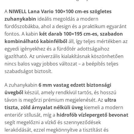
A
NIWELL Lana Vario 100×100 cm-es szögletes
zuhanykabin
ideális megoldás a modern
fürdőszobákba, ahol a design és a praktikum egyaránt
fontos. A kabin
két darab 100×195 cm-es, szabadon
kombinálható kabinfélből
áll, így teljes mértékben az
egyedi igényekhez és a fürdőtér adottságaihoz
igazítható. Az univerzális kialakításnak köszönhetően
nincs balos vagy jobbos változat – a beépítés teljes
szabadságot biztosít.
A zuhanykabin
6 mm vastag edzett biztonsági
üvegből
készül, amely rendkívül tartós, és hosszú
távon is megőrzi prémium megjelenését. Az
ultra
tiszta, zöld árnyalat nélküli üveg
kiemeli a modern
enteriőr stílusát, míg a
hidrofób vízlepergető bevonat
segít megelőzni a vízkő és szennyeződések
lerakódását, ezzel megkönnyítve a tisztítást és