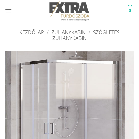
Skip
to
0
content
KEZDŐLAP
/
ZUHANYKABIN
/
SZÖGLETES
ZUHANYKABIN