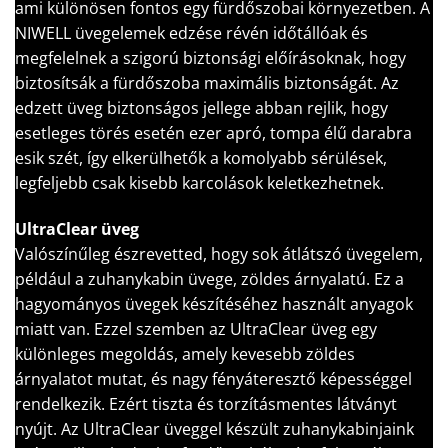
ami különösen fontos egy fürdőszobai környezetben. A
NIWELL üvegelemek edzése révén időtállóak és
megfelelnek a szigorú biztonsági előírásoknak, hogy
biztosítsák a fürdőszoba maximális biztonságát. Az
edzett üveg biztonságos jellege abban rejlik, hogy
esetleges törés esetén ezer apró, tompa élű darabra
esik szét, így elkerülhetők a komolyabb sérülések,
legfeljebb csak kisebb karcolások keletkezhetnek.
UltraClear üveg
Valószínűleg észrevetted, hogy sok átlátszó üvegelem,
például a zuhanykabin üvege, zöldes árnyalatú. Ez a
hagyományos üvegek készítéséhez használt anyagok
miatt van. Ezzel szemben az UltraClear üveg egy
különleges megoldás, amely kevesebb zöldes
árnyalatot mutat, és nagy fényáteresztő képességgel
rendelkezik. Ezért tiszta és torzításmentes látványt
nyújt. Az UltraClear üveggel készült zuhanykabinjaink