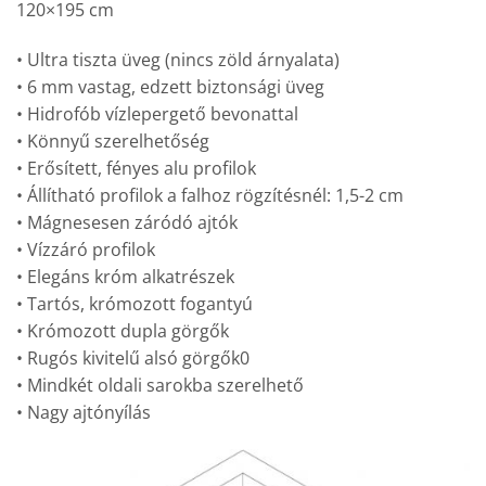
120×195 cm
• Ultra tiszta üveg (nincs zöld árnyalata)
• 6 mm vastag, edzett biztonsági üveg
• Hidrofób vízlepergető bevonattal
• Könnyű szerelhetőség
• Erősített, fényes alu profilok
• Állítható profilok a falhoz rögzítésnél: 1,5-2 cm
• Mágnesesen záródó ajtók
• Vízzáró profilok
• Elegáns króm alkatrészek
• Tartós, krómozott fogantyú
• Krómozott dupla görgők
• Rugós kivitelű alsó görgők0
• Mindkét oldali sarokba szerelhető
• Nagy ajtónyílás