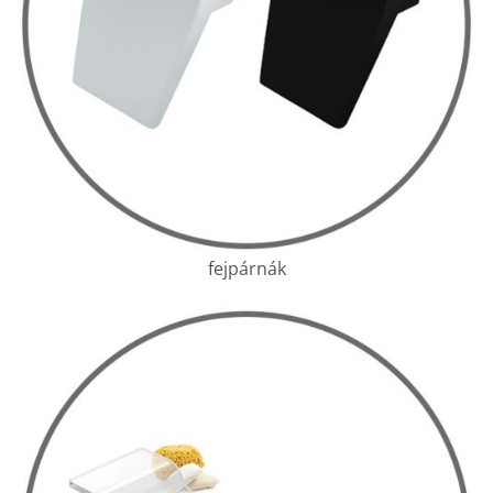
fejpárnák