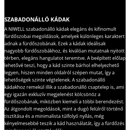
SZABADONÁLLÓ KÁDAK
A NIWELL szabadonálló kádak elegáns és kifinomult
fürdőszobai megoldások, amelyek különleges karaktert
adnak a fürdőszobának. Ezek a kádak ideálisak
nagyobb fürdőszobákhoz, és kiválóan mutatnak nyitott
térben, elegáns hangulatot teremtve. A beépített előlap
lehetővé teszi, hogy a kád szinte bárhol elhelyezhető
legyen, hiszen minden oldalról szépen mutat, így a
lehetőségek szinte végtelenek. A szabadonálló
kádakhoz remekül illik a szabadonálló csaptelep is, ami
egy igazán exkluzív megjelenést kölcsönöz a
fürdőszobának, miközben kiemeli a többi berendezést.
Az átgondolt megoldások, mint a dugó felülről történő
tisztítása és a minimalista túlfolyó nyílás, még
kényelmesebbé teszik a kád használatát, így a fürdőzés