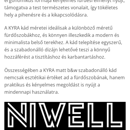
ergonomikus formája kényelmes fürdési élményt nyújt,
támogatva a test természetes vonalait, így tökéletes
hely a pihenésre és a kikapcsolódásra.
A KYRA kád méretei ideálisak a különböző méretű
fürdőszobákhoz, és könnyen illeszkedik a modern és
minimalista belső terekhez. A kád telepítése egyszerű,
és a szabadonálló dizájn lehetővé teszi a könnyű
hozzáférést a tisztításhoz és karbantartáshoz.
Összességében a KYRA matt b&w szabadonálló kád
nemcsak esztétikai értéket ad a fürdőszobának, hanem
praktikus és kényelmes megoldást is nyújt a
mindennapi használatra.