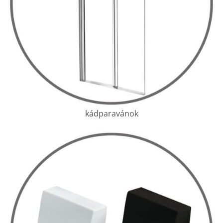
kádparavánok