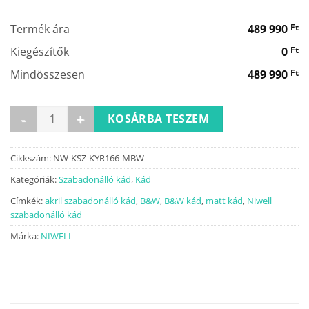
000 Ft.
990 Ft.
Termék ára
489 990
Ft
Kiegészítők
0
Ft
Mindösszesen
489 990
Ft
KYRA matt b&w szabadonálló kád 160x75 mennyiség
KOSÁRBA TESZEM
Cikkszám:
NW-KSZ-KYR166-MBW
Kategóriák:
Szabadonálló kád
,
Kád
Címkék:
akril szabadonálló kád
,
B&W
,
B&W kád
,
matt kád
,
Niwell
szabadonálló kád
Márka:
NIWELL