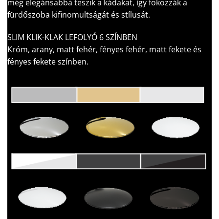
még elegánsabbá teszik a kádakat, így fokozzák a
fürdőszoba kifinomultságát és stílusát.
SLIM KLIK-KLAK LEFOLYÓ 6 SZÍNBEN
Króm, arany, matt fehér, fényes fehér, matt fekete és
fényes fekete színben.