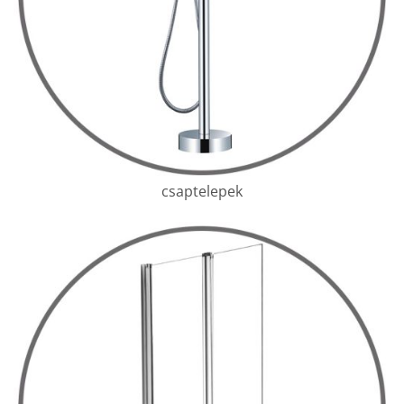
csaptelepek