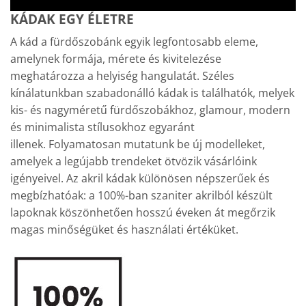
KÁDAK EGY ÉLETRE
A kád a fürdőszobánk egyik legfontosabb eleme,
amelynek formája, mérete és kivitelezése
meghatározza a helyiség hangulatát. Széles
kínálatunkban szabadonálló kádak is találhatók, melyek
kis- és nagyméretű fürdőszobákhoz, glamour, modern
és minimalista stílusokhoz egyaránt
illenek. Folyamatosan mutatunk be új modelleket,
amelyek a legújabb trendeket ötvözik vásárlóink
igényeivel. Az akril kádak különösen népszerűek és
megbízhatóak: a 100%-ban szaniter akrilból készült
lapoknak köszönhetően hosszú éveken át megőrzik
magas minőségüket és használati értéküket.