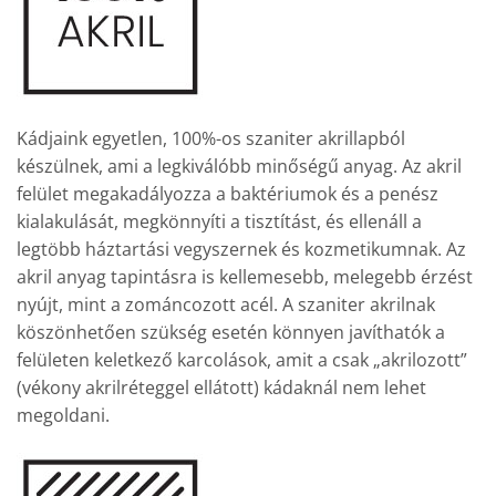
Kádjaink egyetlen, 100%-os szaniter akrillapból
készülnek, ami a legkiválóbb minőségű anyag. Az akril
felület megakadályozza a baktériumok és a penész
kialakulását, megkönnyíti a tisztítást, és ellenáll a
legtöbb háztartási vegyszernek és kozmetikumnak. Az
akril anyag tapintásra is kellemesebb, melegebb érzést
nyújt, mint a zománcozott acél. A szaniter akrilnak
köszönhetően szükség esetén könnyen javíthatók a
felületen keletkező karcolások, amit a csak „akrilozott”
(vékony akrilréteggel ellátott) kádaknál nem lehet
megoldani.