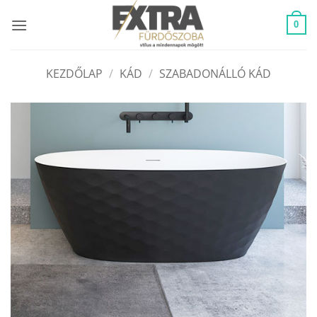
Skip
to
0
content
KEZDŐLAP
/
KÁD
/
SZABADONÁLLÓ KÁD