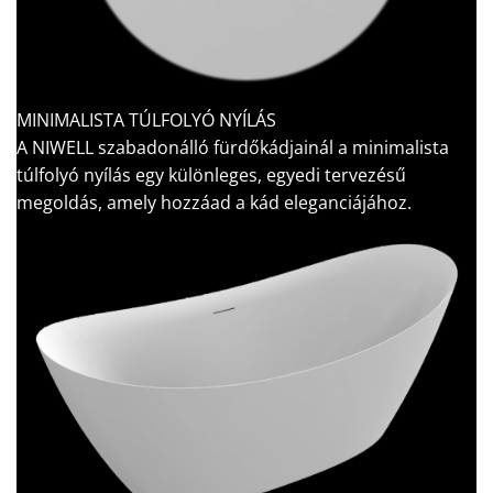
MINIMALISTA TÚLFOLYÓ NYÍLÁS
A NIWELL szabadonálló fürdőkádjainál a minimalista
túlfolyó nyílás egy különleges, egyedi tervezésű
megoldás, amely hozzáad a kád eleganciájához.