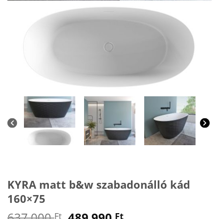
KYRA matt b&w szabadonálló kád
160×75
Original
Current
637 000
489 990
Ft
Ft