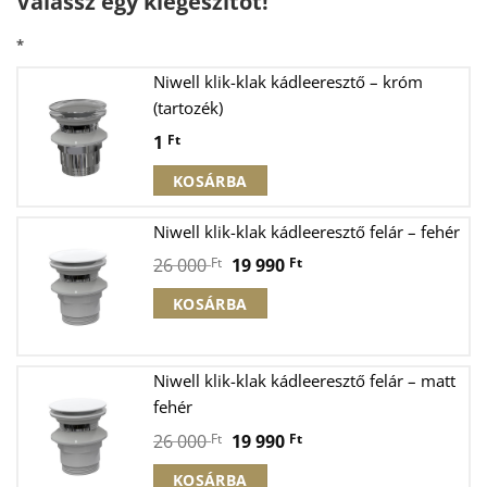
Válassz egy kiegészítőt!
*
Niwell klik-klak kádleeresztő – króm
(tartozék)
1
Ft
KOSÁRBA
Niwell klik-klak kádleeresztő felár – fehér
Original
Current
26 000
Ft
19 990
Ft
price
price
KOSÁRBA
was:
is:
26
19
000 Ft.
990 Ft.
Niwell klik-klak kádleeresztő felár – matt
fehér
Original
Current
26 000
Ft
19 990
Ft
price
price
KOSÁRBA