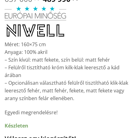
price
price
was:
is:
637
489
000 Ft.
990 Ft.
Méret: 160×75 cm
Anyaga: 100% akril
– Szín kívül: matt fekete, szín belül: matt fehér
– Felülről tisztítható króm kilk-klak leeresztő a kád
árában
– Opcionálisan választható felülről tisztítható klik-klak
leeresztő fehér, matt fehér, fekete, matt fekete vagy
arany színben felár ellenében.
Egyedi megrendelésre!
Készleten