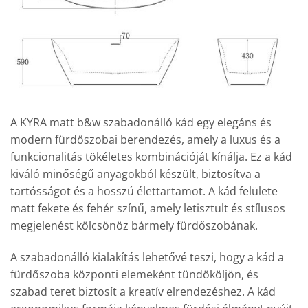
A KYRA matt b&w szabadonálló kád egy elegáns és
modern fürdőszobai berendezés, amely a luxus és a
funkcionalitás tökéletes kombinációját kínálja. Ez a kád
kiváló minőségű anyagokból készült, biztosítva a
tartósságot és a hosszú élettartamot. A kád felülete
matt fekete és fehér színű, amely letisztult és stílusos
megjelenést kölcsönöz bármely fürdőszobának.
A szabadonálló kialakítás lehetővé teszi, hogy a kád a
fürdőszoba központi elemeként tündököljön, és
szabad teret biztosít a kreatív elrendezéshez. A kád