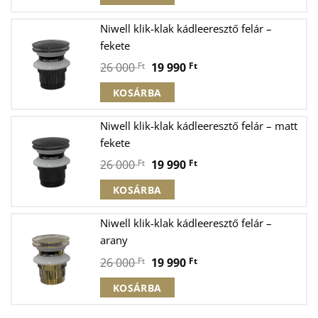
was:
is:
26
19
Niwell klik-klak kádleeresztő felár –
000 Ft.
990 Ft.
fekete
Original
Current
26 000
Ft
19 990
Ft
price
price
KOSÁRBA
was:
is:
26
19
Niwell klik-klak kádleeresztő felár – matt
000 Ft.
990 Ft.
fekete
Original
Current
26 000
Ft
19 990
Ft
price
price
KOSÁRBA
was:
is:
26
19
Niwell klik-klak kádleeresztő felár –
000 Ft.
990 Ft.
arany
Original
Current
26 000
Ft
19 990
Ft
price
price
KOSÁRBA
was:
is:
26
19