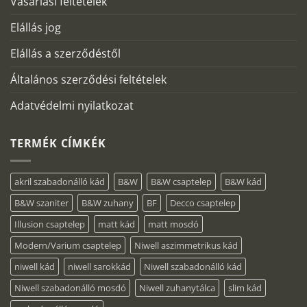
Vásárlási feltételek
Elállás jog
Elállás a szerződéstől
Általános szerződési feltételek
Adatvédelmi nyilatkozat
TERMÉK CÍMKÉK
akril szabadonálló kád
B&W
B&W csaptelep
B&W kád
B&W szaniter
B&W zuhany
BF
Decco csaptelep
Illusion csaptelep
matt kád
matt mosdó
Modern/Varium csaptelep
Niwell aszimmetrikus kád
niwell kád
niwell sarokkád
Niwell szabadonálló kád
Niwell szabadonálló mosdó
Niwell zuhanytálca
slim kád