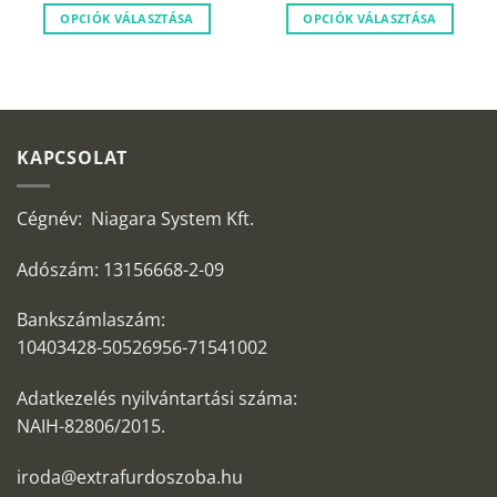
572
439
000 Ft.
990 Ft
OPCIÓK VÁLASZTÁSA
OPCIÓK VÁLASZTÁSA
KAPCSOLAT
Cégnév: Niagara System Kft.
Adószám: 13156668-2-09
Bankszámlaszám:
10403428-50526956-71541002
Adatkezelés nyilvántartási száma:
NAIH-82806/2015.
iroda@extrafurdoszoba.hu