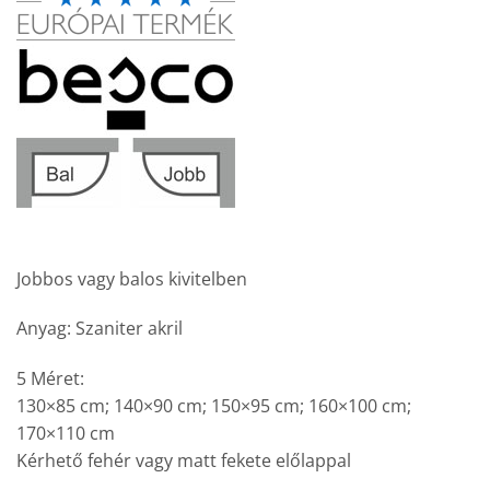
Jobbos vagy balos kivitelben
Anyag: Szaniter akril
5 Méret:
130×85 cm; 140×90 cm; 150×95 cm; 160×100 cm;
170×110 cm
Kérhető fehér vagy matt fekete előlappal