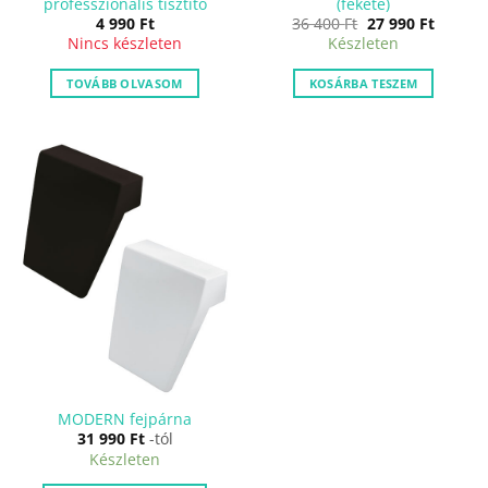
professzionális tisztító
(fekete)
Original
Curren
4 990
Ft
36 400
Ft
27 990
Ft
price
price
Nincs készleten
Készleten
was:
is:
36
27
400 Ft.
990 Ft.
TOVÁBB OLVASOM
KOSÁRBA TESZEM
MODERN fejpárna
31 990
Ft
-tól
Készleten