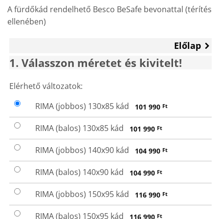
A fürdőkád rendelhető Besco BeSafe bevonattal (térítés
ellenében)
Előlap
1
Válasszon méretet és kivitelt!
VÁLASSZON
Elérhető változatok:
MÉRETET
RIMA (jobbos) 130x85 kád
101 990
Ft
ÉS KIVITELT!
RIMA (balos) 130x85 kád
101 990
Ft
RIMA (jobbos) 140x90 kád
104 990
Ft
RIMA (balos) 140x90 kád
104 990
Ft
RIMA (jobbos) 150x95 kád
116 990
Ft
RIMA (balos) 150x95 kád
116 990
Ft