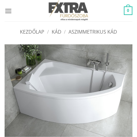
Skip
to
0
content
KEZDŐLAP
/
KÁD
/
ASZIMMETRIKUS KÁD