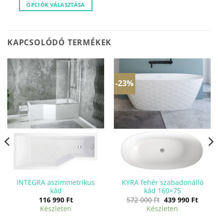
OPCIÓK VÁLASZTÁSA
Ennek
a
terméknek
KAPCSOLÓDÓ TERMÉKEK
több
variációja
van.
A
-23%
változatok
a
termékoldalon
választhatók
ki
INTEGRA aszimmetrikus
KYRA fehér szabadonálló
kád
kád 160×75
Original
Curre
116 990
Ft
572 000
Ft
439 990
Ft
price
price
Készleten
Készleten
was:
is: