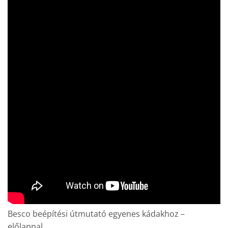
Besco beépítési útmutató egyenes kádakhoz –
előlappal