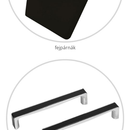
fejpárnák