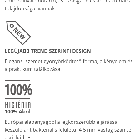
aminek kiváló hőtartó, csúszásgátló és antibakteriális
tulajdonságai vannak.
LEGÚJABB TREND SZERINTI DESIGN
Elegáns, szemet gyönyörködtető forma, a kényelem és
a praktikum találkozása.
100% Akril
Európai alapanyagból a legkorszerűbb eljárással
készülő antibakteriális felületű, 4-5 mm vastag szaniter
akril kádtest.