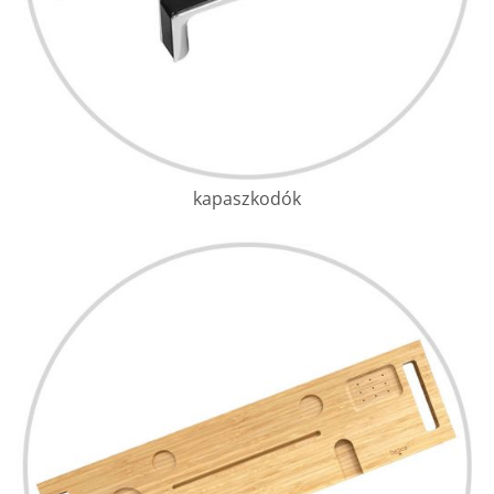
kapaszkodók