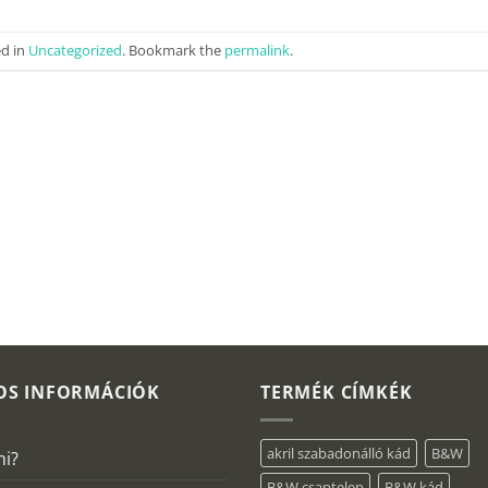
ed in
Uncategorized
. Bookmark the
permalink
.
OS INFORMÁCIÓK
TERMÉK CÍMKÉK
akril szabadonálló kád
B&W
mi?
B&W csaptelep
B&W kád