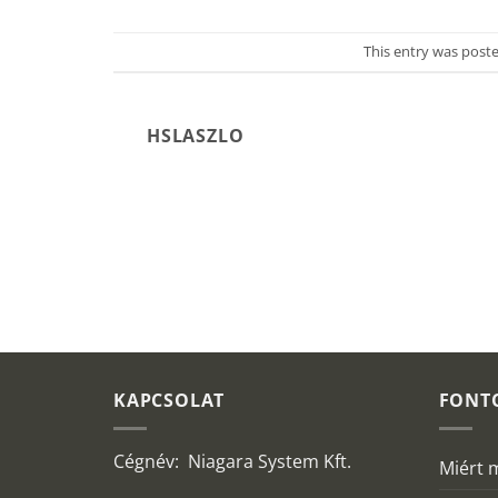
This entry was post
HSLASZLO
KAPCSOLAT
FONT
Cégnév: Niagara System Kft.
Miért 