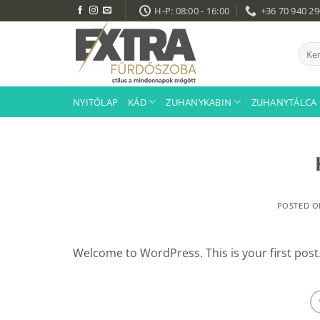
Skip
H-P: 08:00 - 16:00
+36 70 940 2
to
content
Kere
a
köve
NYITÓLAP
KÁD
ZUHANYKABIN
ZUHANYTÁLCA
POSTED 
Welcome to WordPress. This is your first post. E