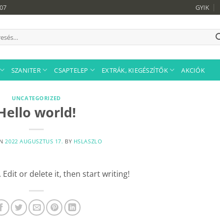
907
GYIK
sés
tkezőre:
SZANITER
CSAPTELEP
EXTRÁK, KIEGÉSZÍTŐK
AKCIÓK
UNCATEGORIZED
Hello world!
ON
2022 AUGUSZTUS 17.
BY
HSLASZLO
dit or delete it, then start writing!