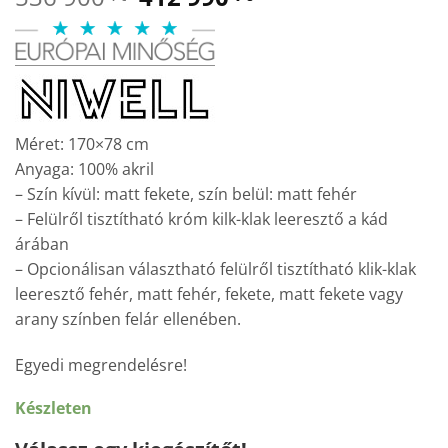
price
price
was:
is:
536
412
900 Ft.
990 Ft.
Méret: 170×78 cm
Anyaga: 100% akril
– Szín kívül: matt fekete, szín belül: matt fehér
– Felülről tisztítható króm kilk-klak leeresztő a kád
árában
– Opcionálisan választható felülről tisztítható klik-klak
leeresztő fehér, matt fehér, fekete, matt fekete vagy
arany színben felár ellenében.
Egyedi megrendelésre!
Készleten