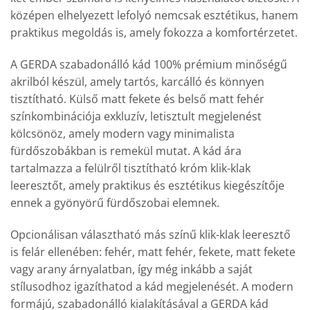
középen elhelyezett lefolyó nemcsak esztétikus, hanem
praktikus megoldás is, amely fokozza a komfortérzetet.
A GERDA szabadonálló kád 100% prémium minőségű
akrilból készül, amely tartós, karcálló és könnyen
tisztítható. Külső matt fekete és belső matt fehér
színkombinációja exkluzív, letisztult megjelenést
kölcsönöz, amely modern vagy minimalista
fürdőszobákban is remekül mutat. A kád ára
tartalmazza a felülről tisztítható króm klik-klak
leeresztőt, amely praktikus és esztétikus kiegészítője
ennek a gyönyörű fürdőszobai elemnek.
Opcionálisan választható más színű klik-klak leeresztő
is felár ellenében: fehér, matt fehér, fekete, matt fekete
vagy arany árnyalatban, így még inkább a saját
stílusodhoz igazíthatod a kád megjelenését. A modern
formájú, szabadonálló kialakításával a GERDA kád