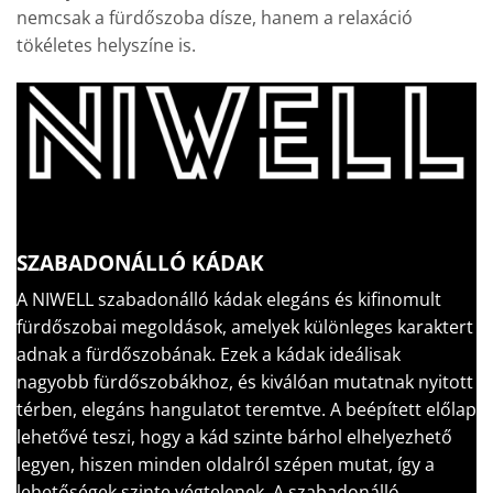
nemcsak a fürdőszoba dísze, hanem a relaxáció
tökéletes helyszíne is.
SZABADONÁLLÓ KÁDAK
A NIWELL szabadonálló kádak elegáns és kifinomult
fürdőszobai megoldások, amelyek különleges karaktert
adnak a fürdőszobának. Ezek a kádak ideálisak
nagyobb fürdőszobákhoz, és kiválóan mutatnak nyitott
térben, elegáns hangulatot teremtve. A beépített előlap
lehetővé teszi, hogy a kád szinte bárhol elhelyezhető
legyen, hiszen minden oldalról szépen mutat, így a
lehetőségek szinte végtelenek. A szabadonálló