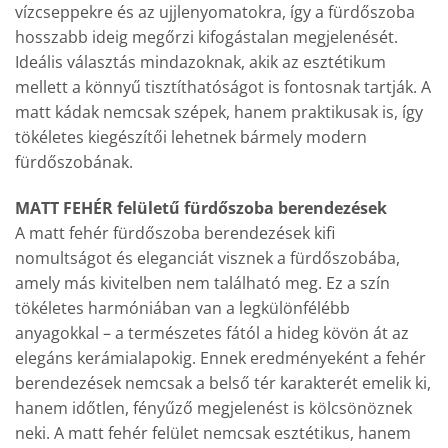
vízcseppekre és az ujjlenyomatokra, így a fürdőszoba
hosszabb ideig megőrzi kifogástalan megjelenését.
Ideális választás mindazoknak, akik az esztétikum
mellett a könnyű tisztíthatóságot is fontosnak tartják. A
matt kádak nemcsak szépek, hanem praktikusak is, így
tökéletes kiegészítői lehetnek bármely modern
fürdőszobának.
MATT FEHÉR felületű fürdőszoba berendezések
A matt fehér fürdőszoba berendezések kifi
nomultságot és eleganciát visznek a fürdőszobába,
amely más kivitelben nem található meg. Ez a szín
tökéletes harmóniában van a legkülönfélébb
anyagokkal – a természetes fától a hideg kövön át az
elegáns kerámialapokig. Ennek eredményeként a fehér
berendezések nemcsak a belső tér karakterét emelik ki,
hanem időtlen, fényűző megjelenést is kölcsönöznek
neki. A matt fehér felület nemcsak esztétikus, hanem