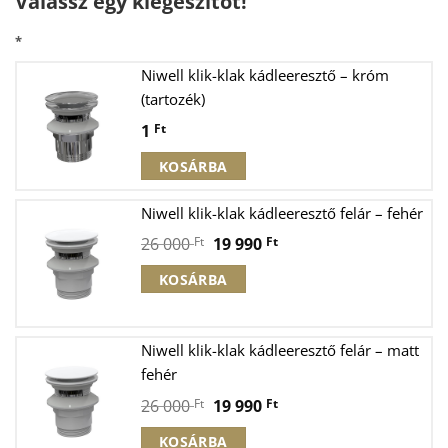
Válassz egy kiegészítőt!
*
Niwell klik-klak kádleeresztő – króm
(tartozék)
1
Ft
KOSÁRBA
Niwell klik-klak kádleeresztő felár – fehér
Original
Current
26 000
Ft
19 990
Ft
price
price
KOSÁRBA
was:
is:
26
19
000 Ft.
990 Ft.
Niwell klik-klak kádleeresztő felár – matt
fehér
Original
Current
26 000
Ft
19 990
Ft
price
price
KOSÁRBA