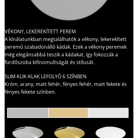
VÉKONY, LEKEREKÍTETT PEREM
A kínálatunkban megtalálhatók a vékony, lekerekített
peremű szabadonálló kádak. Ezek a vékony peremek
még elegánsabbá teszik a kádakat, így fokozzák a
fürdőszoba kifinomultságát és stílusát.
SLIM KLIK-KLAK LEFOLYÓ 6 SZÍNBEN
Króm, arany, matt fehér, fényes fehér, matt fekete és
fényes fekete színben.