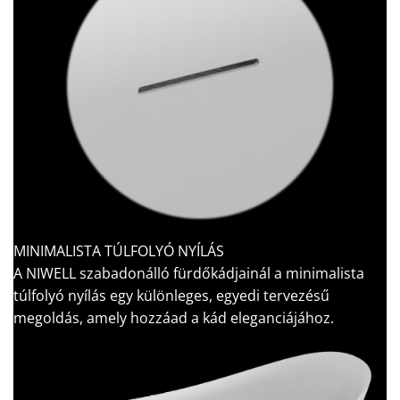
MINIMALISTA TÚLFOLYÓ NYÍLÁS
A NIWELL szabadonálló fürdőkádjainál a minimalista
túlfolyó nyílás egy különleges, egyedi tervezésű
megoldás, amely hozzáad a kád eleganciájához.