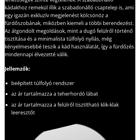
kádakhoz remekül illik a szabadonálló csaptelep is, ami
egy igazán exkluzív megjelenést kölcsönöz a
fürdőszobának, miközben kiemeli a többi berendezést.
Az átgondolt megoldások, mint a dugó felülről történő
tisztítása és a minimalista túlfolyó nyílás, még
kényelmesebbé teszik a kád használatát, így a fürdőzés
mindennapi élvezetté válik.
Jellemzők:
beépített túlfolyó rendszer
az ár tartalmazza a teherhordó lábat
az ár tartalmazza a felülről tisztítható klik-klak
leeresztőt