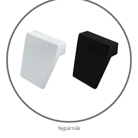
fejpárnák