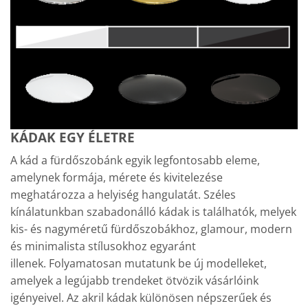
KÁDAK EGY ÉLETRE
A kád a fürdőszobánk egyik legfontosabb eleme,
amelynek formája, mérete és kivitelezése
meghatározza a helyiség hangulatát. Széles
kínálatunkban szabadonálló kádak is találhatók, melyek
kis- és nagyméretű fürdőszobákhoz, glamour, modern
és minimalista stílusokhoz egyaránt
illenek. Folyamatosan mutatunk be új modelleket,
amelyek a legújabb trendeket ötvözik vásárlóink
igényeivel. Az akril kádak különösen népszerűek és