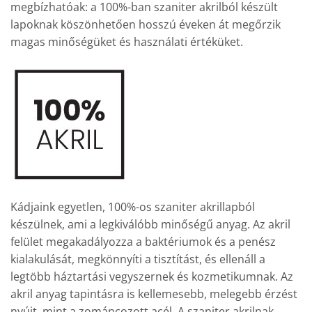
megbízhatóak: a 100%-ban szaniter akrilból készült
lapoknak köszönhetően hosszú éveken át megőrzik
magas minőségüket és használati értéküket.
Kádjaink egyetlen, 100%-os szaniter akrillapból
készülnek, ami a legkiválóbb minőségű anyag. Az akril
felület megakadályozza a baktériumok és a penész
kialakulását, megkönnyíti a tisztítást, és ellenáll a
legtöbb háztartási vegyszernek és kozmetikumnak. Az
akril anyag tapintásra is kellemesebb, melegebb érzést
nyújt, mint a zománcozott acél. A szaniter akrilnak