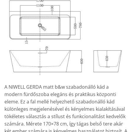
A NIWELL GERDA matt b&w szabadonálló kád a
modern fürdőszoba elegáns és praktikus központi
eleme. Ez a fal mellé helyezhető szabadonálló kád
különleges megjelenésével és kényelmes kialakításával
tökéletes választás a stílust és funkcionalitást kedvelők
számára. Mérete 170×78 cm, így tágas belső tere akár
két ember számára is kényelmes használatot biztosít. A