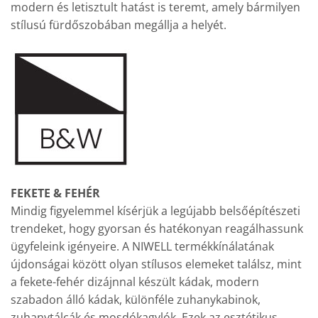
modern és letisztult hatást is teremt, amely bármilyen
stílusú fürdőszobában megállja a helyét.
FEKETE & FEHÉR
Mindig figyelemmel kísérjük a legújabb belsőépítészeti
trendeket, hogy gyorsan és hatékonyan reagálhassunk
ügyfeleink igényeire. A NIWELL termékkínálatának
újdonságai között olyan stílusos elemeket találsz, mint
a fekete-fehér dizájnnal készült kádak, modern
szabadon álló kádak, különféle zuhanykabinok,
zuhanytálcák és mosdókagylók. Ezek az esztétikus,