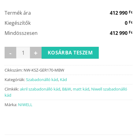
000 Ft.
990 Ft.
Termék ára
412 990
Ft
Kiegészítők
0
Ft
Mindösszesen
412 990
Ft
GERDA matt b&w szabadonálló kád 170x78 mennyiség
KOSÁRBA TESZEM
Cikkszám:
NW-KSZ-GER170-MBW
Kategóriák:
Szabadonálló kád
,
Kád
Címkék:
akril szabadonálló kád
,
B&W
,
matt kád
,
Niwell szabadonálló
kád
Márka:
NIWELL