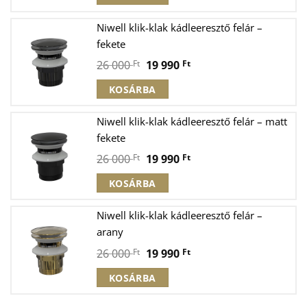
was:
is:
26
19
Niwell klik-klak kádleeresztő felár –
000 Ft.
990 Ft.
fekete
Original
Current
26 000
Ft
19 990
Ft
price
price
KOSÁRBA
was:
is:
26
19
Niwell klik-klak kádleeresztő felár – matt
000 Ft.
990 Ft.
fekete
Original
Current
26 000
Ft
19 990
Ft
price
price
KOSÁRBA
was:
is:
26
19
Niwell klik-klak kádleeresztő felár –
000 Ft.
990 Ft.
arany
Original
Current
26 000
Ft
19 990
Ft
price
price
KOSÁRBA
was:
is:
26
19