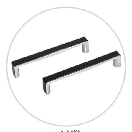
kapaszkodók