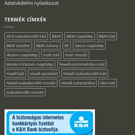
Adatvédelmi nyilatkozat
TERMÉK CÍMKÉK
akril szabadonálló kád
B&W
B&W csaptelep
B&W kád
B&W szaniter
B&W zuhany
BF
Decco csaptelep
Illusion csaptelep
matt kád
matt mosdó
Modern/Varium csaptelep
Niwell aszimmetrikus kád
niwell kád
niwell sarokkád
Niwell szabadonálló kád
Niwell szabadonálló mosdó
Niwell zuhanytálca
slim kád
szabadonálló mosdó