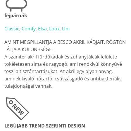
fejpárnák
Classic
,
Comfy
,
Elsa
,
Loox
,
Uni
AMINT MEGPILLANTJA A BESCO AKRIL KÁDJAIT, RÖGTÖN
LÁTJA A KÜLÖNBSÉGET!
A szaniter akril fürdőkádak és zuhanytálcák felülete
tökéletesen sima és ragyogó, ami rendkívül könnyűvé
teszi a tisztántartásukat. Az akril egy olyan anyag,
aminek kiváló hőtartó, csúszásgátló és antibakteriális
tulajdonságai vannak.
LEGÚJABB TREND SZERINTI DESIGN