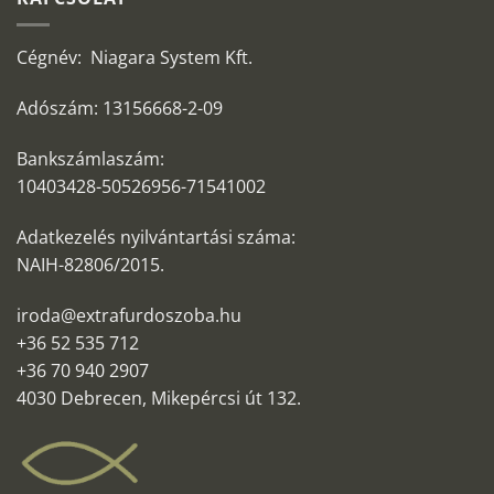
Cégnév: Niagara System Kft.
Adószám: 13156668-2-09
Bankszámlaszám:
10403428-50526956-71541002
Adatkezelés nyilvántartási száma:
NAIH-82806/2015.
iroda@extrafurdoszoba.hu
+36 52 535 712
+36 70 940 2907
4030 Debrecen, Mikepércsi út 132.