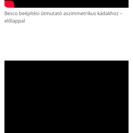
Besco beépítési útmutató aszimmetrikus kádakhoz –
előlappal