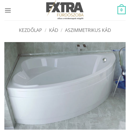
Skip
to
0
content
KEZDŐLAP
/
KÁD
/
ASZIMMETRIKUS KÁD