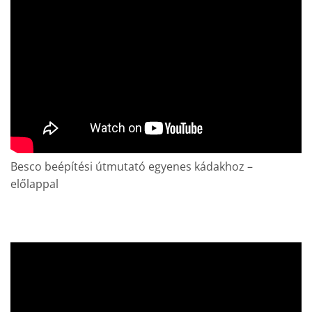
Besco beépítési útmutató egyenes kádakhoz –
előlappal