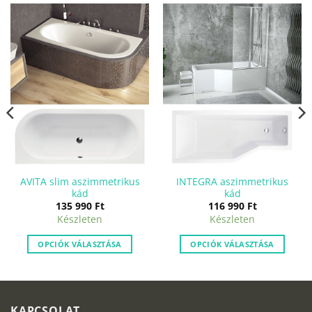
AVITA slim aszimmetrikus
INTEGRA aszimmetrikus
kád
kád
135 990
Ft
116 990
Ft
Készleten
Készleten
OPCIÓK VÁLASZTÁSA
OPCIÓK VÁLASZTÁSA
KAPCSOLAT