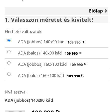
Előlap
1
Válasszon méretet és kivitelt!
VÁLASSZON
Elérhető változatok:
MÉRETET
ADA (jobbos) 140x90 kád
109 990
Ft
ÉS KIVITELT!
ADA (balos) 140x90 kád
109 990
Ft
ADA (jobbos) 160x100 kád
109 990
Ft
ADA (balos) 160x100 kád
109 990
Ft
Kiválasztva:
ADA (jobbos) 140x90 kád
Ft