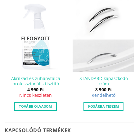
ELFOGYOTT
Akrilkád és zuhanytálca
STANDARD kapaszkodó
professzionális tisztító
króm
4 990
Ft
8 900
Ft
Nincs készleten
Rendelhető
TOVÁBB OLVASOM
KOSÁRBA TESZEM
KAPCSOLÓDÓ TERMÉKEK