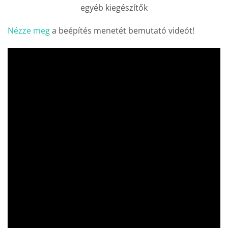
egyéb kiegészítők
Nézze meg
a beépítés menetét bemutató videót!