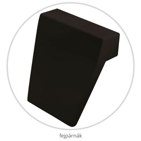
fejpárnák