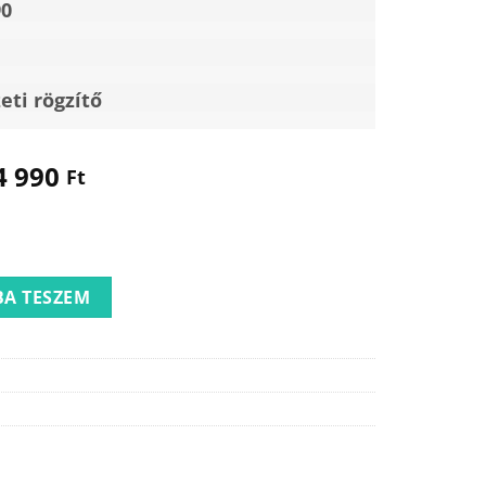
90
ti rögzítő
4 990
Ft
in zuhanyfal mennyiség
A TESZEM