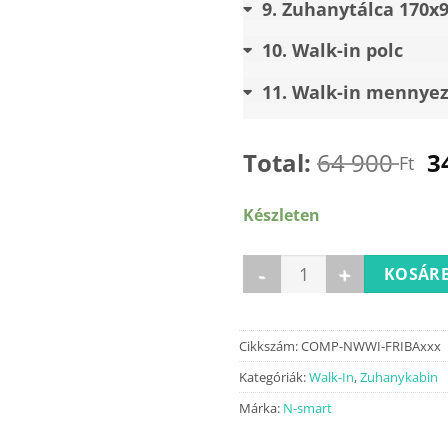
9
Zuhanytálca 170x
10
Walk-in polc
11
Walk-in mennyeze
Total:
64 900
3
Ft
Készleten
FRIDA Bamboo 100×200 walk-
KOSÁRB
Cikkszám:
COMP-NWWI-FRIBAxxx
Kategóriák:
Walk-In
,
Zuhanykabin
Márka:
N-smart