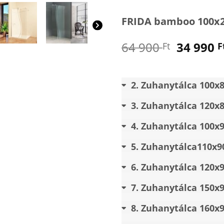
FRIDA bamboo 100x2
Origina
64 900
34 990
Ft
F
price
was:
64
2
Zuhanytálca 100x
900 Ft.
3
Zuhanytálca 120x
4
Zuhanytálca 100x
5
Zuhanytálca110x9
6
Zuhanytálca 120x
7
Zuhanytálca 150x
8
Zuhanytálca 160x