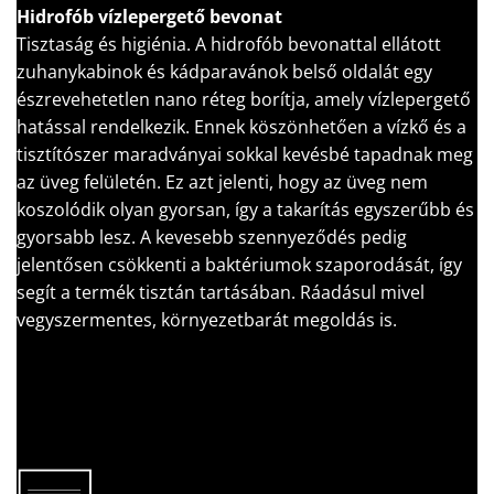
Hidrofób vízlepergető bevonat
Tisztaság és higiénia. A hidrofób bevonattal ellátott
zuhanykabinok és kádparavánok belső oldalát egy
észrevehetetlen nano réteg borítja, amely vízlepergető
hatással rendelkezik. Ennek köszönhetően a vízkő és a
tisztítószer maradványai sokkal kevésbé tapadnak meg
az üveg felületén. Ez azt jelenti, hogy az üveg nem
koszolódik olyan gyorsan, így a takarítás egyszerűbb és
gyorsabb lesz. A kevesebb szennyeződés pedig
jelentősen csökkenti a baktériumok szaporodását, így
segít a termék tisztán tartásában. Ráadásul mivel
vegyszermentes, környezetbarát megoldás is.