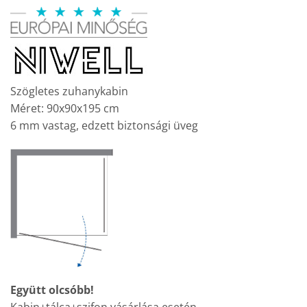
price
price
was:
is:
135
103
200 Ft.
990 Ft.
Szögletes zuhanykabin
Méret: 90x90x195 cm
6 mm vastag, edzett biztonsági üveg
Együtt olcsóbb!
Kabin+tálca+szifon vásárlása esetén.