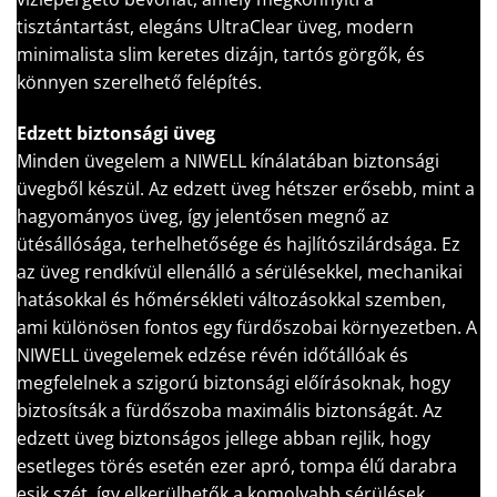
tisztántartást, elegáns UltraClear üveg, modern
minimalista slim keretes dizájn, tartós görgők, és
könnyen szerelhető felépítés.
Edzett biztonsági üveg
Minden üvegelem a NIWELL kínálatában biztonsági
üvegből készül. Az edzett üveg hétszer erősebb, mint a
hagyományos üveg, így jelentősen megnő az
ütésállósága, terhelhetősége és hajlítószilárdsága. Ez
az üveg rendkívül ellenálló a sérülésekkel, mechanikai
hatásokkal és hőmérsékleti változásokkal szemben,
ami különösen fontos egy fürdőszobai környezetben. A
NIWELL üvegelemek edzése révén időtállóak és
megfelelnek a szigorú biztonsági előírásoknak, hogy
biztosítsák a fürdőszoba maximális biztonságát. Az
edzett üveg biztonságos jellege abban rejlik, hogy
esetleges törés esetén ezer apró, tompa élű darabra
esik szét, így elkerülhetők a komolyabb sérülések,