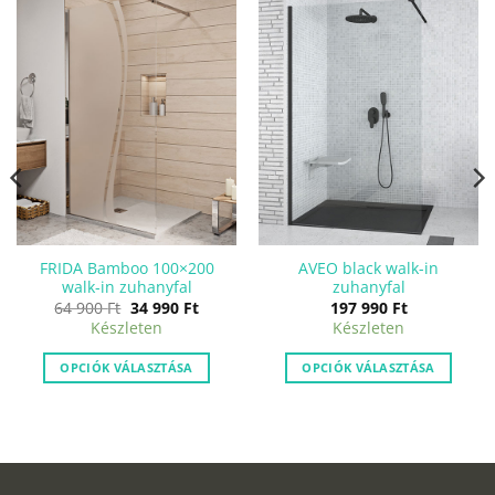
FRIDA Bamboo 100×200
AVEO black walk-in
walk-in zuhanyfal
zuhanyfal
nt
Original
Current
64 900
Ft
34 990
Ft
197 990
Ft
price
price
Készleten
Készleten
was:
is:
.
64
34
900 Ft.
990 Ft.
OPCIÓK VÁLASZTÁSA
OPCIÓK VÁLASZTÁSA