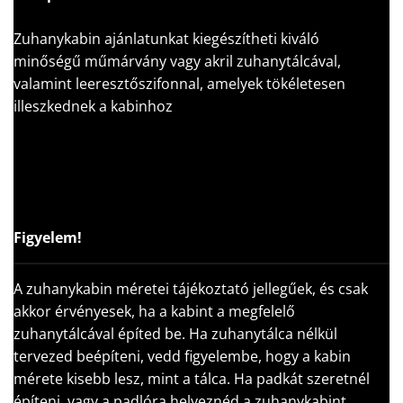
Zuhanykabin ajánlatunkat kiegészítheti kiváló
minőségű műmárvány vagy akril zuhanytálcával,
valamint leeresztőszifonnal, amelyek tökéletesen
illeszkednek a kabinhoz
Figyelem!
A zuhanykabin méretei tájékoztató jellegűek, és csak
akkor érvényesek, ha a kabint a megfelelő
zuhanytálcával építed be. Ha zuhanytálca nélkül
tervezed beépíteni, vedd figyelembe, hogy a kabin
mérete kisebb lesz, mint a tálca. Ha padkát szeretnél
építeni, vagy a padlóra helyeznéd a zuhanykabint,