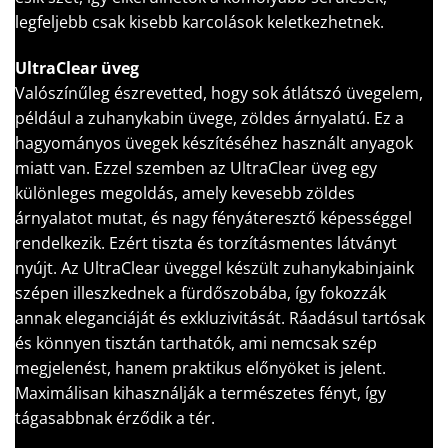
legfeljebb csak kisebb karcolások keletkezhetnek.
UltraClear üveg
Valószínűleg észrevetted, hogy sok átlátszó üvegelem,
például a zuhanykabin üvege, zöldes árnyalatú. Ez a
hagyományos üvegek készítéséhez használt anyagok
miatt van. Ezzel szemben az UltraClear üveg egy
különleges megoldás, amely kevesebb zöldes
árnyalatot mutat, és nagy fényáteresztő képességgel
rendelkezik. Ezért tiszta és torzításmentes látványt
nyújt. Az UltraClear üveggel készült zuhanykabinjaink
szépen illeszkednek a fürdőszobába, így fokozzák
annak eleganciáját és exkluzivitását. Ráadásul tartósak
és könnyen tisztán tarthatók, ami nemcsak szép
megjelenést, hanem praktikus előnyöket is jelent.
Maximálisan kihasználják a természetes fényt, így
tágasabbnak érződik a tér.