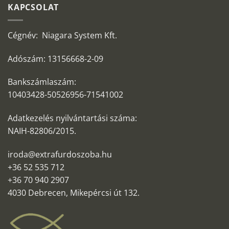
KAPCSOLAT
Cégnév: Niagara System Kft.
Adószám: 13156668-2-09
Bankszámlaszám:
10403428-50526956-71541002
Adatkezelés nyilvántartási száma:
NAIH-82806/2015.
iroda@extrafurdoszoba.hu
+36 52 535 712
+36 70 940 2907
4030 Debrecen, Mikepércsi út 132.