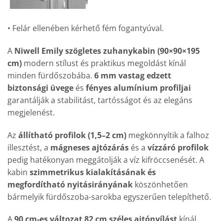
• Felár ellenében kérhető fém fogantyúval.
A
Niwell Emily szögletes zuhanykabin (90×90×195
cm)
modern stílust és praktikus megoldást kínál
minden fürdőszobába.
6 mm vastag edzett
biztonsági üvege
és
fényes alumínium profiljai
garantálják a stabilitást, tartósságot és az elegáns
megjelenést.
Az
állítható profilok (1,5–2 cm)
megkönnyítik a falhoz
illesztést, a
mágneses ajtózárás
és a
vízzáró profilok
pedig hatékonyan meggátolják a víz kifröccsenését. A
kabin
szimmetrikus kialakításának és
megfordítható nyitásirányának
köszönhetően
bármelyik fürdőszoba-sarokba egyszerűen telepíthető.
A
90 cm-es változat 82 cm széles ajtónyílást
kínál,