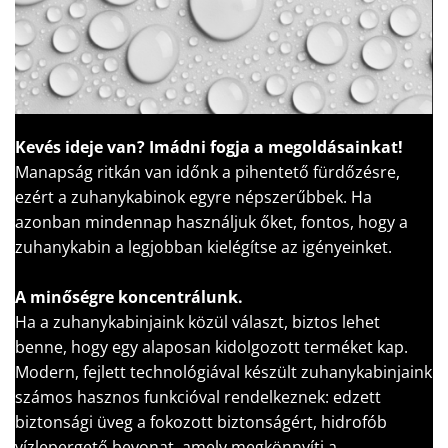
Kevés ideje van?
Imádni fogja a megoldásainkat!
Manapság ritkán van időnk a pihentető fürdőzésre,
ezért a zuhanykabinok egyre népszerűbbek. Ha
azonban mindennap használjuk őket, fontos, hogy a
zuhanykabin a legjobban kielégítse az igényeinket.
A minőségre koncentrálunk.
Ha a zuhanykabinjaink közül választ, biztos lehet
benne, hogy egy alaposan kidolgozott terméket kap.
Modern, fejlett technológiával készült zuhanykabinjaink
számos hasznos funkcióval rendelkeznek: edzett
biztonsági üveg a fokozott biztonságért, hidrofób
vízlepergető bevonat, amely megkönnyíti a