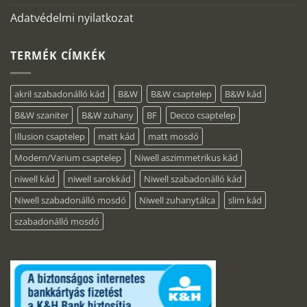
Adatvédelmi nyilatkozat
TERMÉK CÍMKÉK
akril szabadonálló kád
B&W
B&W csaptelep
B&W kád
B&W szaniter
B&W zuhany
BF
Decco csaptelep
Illusion csaptelep
matt kád
matt mosdó
Modern/Varium csaptelep
Niwell aszimmetrikus kád
niwell kád
niwell sarokkád
Niwell szabadonálló kád
Niwell szabadonálló mosdó
Niwell zuhanytálca
slim kád
szabadonálló mosdó