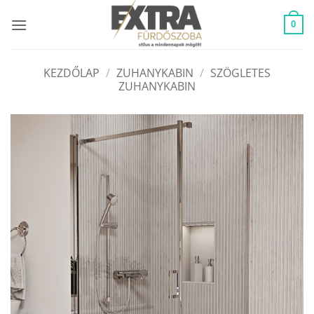
Skip
to
0
content
KEZDŐLAP
/
ZUHANYKABIN
/
SZÖGLETES
ZUHANYKABIN