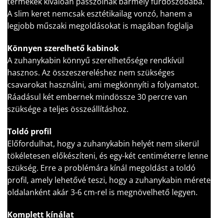
termékek kiválóan passzolnak bármely fürdőszobába.
A slim keret nemcsak esztétikailag vonzó, hanem a
legjobb műszaki megoldásokat is magában foglalja
Könnyen szerelhető kabinok
A zuhanykabin könnyű szerelhetősége rendkívül
hasznos. Az összeszereléshez nem szükséges
csavarokat használni, ami megkönnyíti a folyamatot.
Ráadásul két embernek mindössze 30 percre van
szüksége a teljes összeállításhoz.
Toldó profil
Előfordulhat, hogy a zuhanykabin helyét nem sikerül
tökéletesen előkészíteni, és egy-két centiméterre lenne
szükség. Erre a problémára kínál megoldást a toldó
profil, amely lehetővé teszi, hogy a zuhanykabin mérete
oldalanként akár 3-6 cm-rel is megnövelhető legyen.
Komplett kínálat