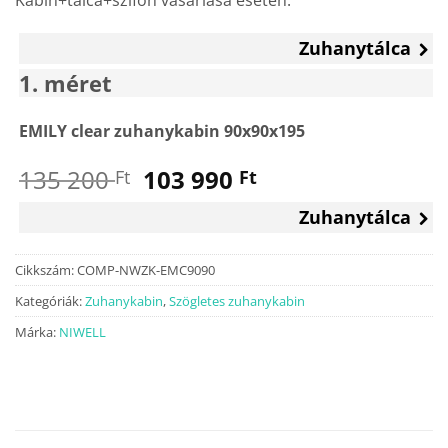
Zuhanytálca
1
méret
EMILY clear zuhanykabin 90x90x195
Original
Current
135 200
103 990
Ft
Ft
price
price
Zuhanytálca
was:
is:
135
103
200 Ft.
990 Ft.
Cikkszám:
COMP-NWZK-EMC9090
Kategóriák:
Zuhanykabin
,
Szögletes zuhanykabin
Márka:
NIWELL