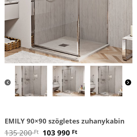
EMILY 90×90 szögletes zuhanykabin
Original
Current
135 200
103 990
Ft
Ft