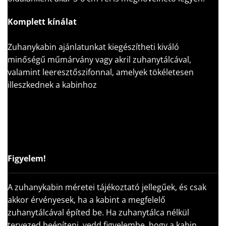
Komplett kínálat
Zuhanykabin ajánlatunkat kiegészítheti kiváló
minőségű műmárvány vagy akril zuhanytálcával,
valamint leeresztőszifonnal, amelyek tökéletesen
illeszkednek a kabinhoz
Figyelem!
A zuhanykabin méretei tájékoztató jellegűek, és csak
akkor érvényesek, ha a kabint a megfelelő
zuhanytálcával építed be. Ha zuhanytálca nélkül
tervezed beépíteni, vedd figyelembe, hogy a kabin