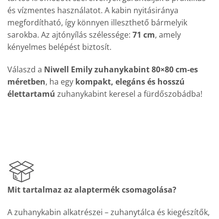
és vízmentes használatot. A kabin nyitásiránya
megfordítható, így könnyen illeszthető bármelyik
sarokba. Az ajtónyílás szélessége:
71 cm
, amely
kényelmes belépést biztosít.
Válaszd a
Niwell Emily zuhanykabint 80×80 cm-es
méretben
, ha egy
kompakt, elegáns és hosszú
élettartamú
zuhanykabint keresel a fürdőszobádba!
Mit tartalmaz az alaptermék csomagolása?
A zuhanykabin alkatrészei – zuhanytálca és kiegészítők,