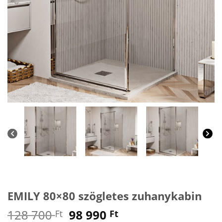
EMILY 80×80 szögletes zuhanykabin
Original
Current
128 700
98 990
Ft
Ft