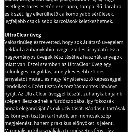
esetleges törés esetén ezer apró, tompa élű darabra
esik szét, így elkerülhetők a komolyabb sérülések,
legfeljebb csak kisebb karcolások keletkezhetnek.
UltraClear üveg
Valószínűleg észrevetted, hogy sok átlátszó üvegelem,
például a zuhanykabin üvege, zöldes árnyalatú. Ez a
hagyományos üvegek készítéséhez használt anyagok
miatt van. Ezzel szemben az UltraClear üveg egy
különleges megoldás, amely kevesebb zöldes
árnyalatot mutat, és nagy fényáteresztő képességgel
rendelkezik. Ezért tiszta és torzításmentes látványt
nyújt. Az UltraClear üveggel készült zuhanykabinjaink
szépen illeszkednek a fürdőszobába, így fokozzák
annak eleganciáját és exkluzivitását. Ráadásul tartósak
és könnyen tisztán tarthatók, ami nemcsak szép
megjelenést, hanem praktikus előnyöket is jelent.
Maximálisan kihasználják a természetes fényt, így