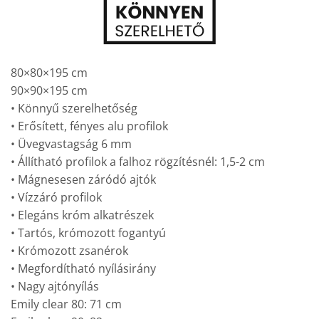
80×80×195 cm
90×90×195 cm
• Könnyű szerelhetőség
• Erősített, fényes alu profilok
• Üvegvastagság 6 mm
• Állítható profilok a falhoz rögzítésnél: 1,5-2 cm
• Mágnesesen záródó ajtók
• Vízzáró profilok
• Elegáns króm alkatrészek
• Tartós, krómozott fogantyú
• Krómozott zsanérok
• Megfordítható nyílásirány
• Nagy ajtónyílás
Emily clear 80: 71 cm