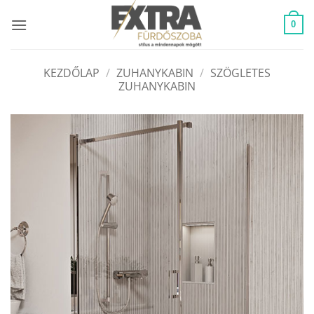
Skip
to
0
content
KEZDŐLAP
/
ZUHANYKABIN
/
SZÖGLETES
ZUHANYKABIN