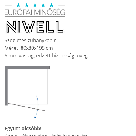
price
price
was:
is:
128
98
700 Ft.
990 Ft.
Szögletes zuhanykabin
Méret: 80x80x195 cm
6 mm vastag, edzett biztonsági üveg
Együtt olcsóbb!
Kabin+tálca+szifon vásárlása esetén.