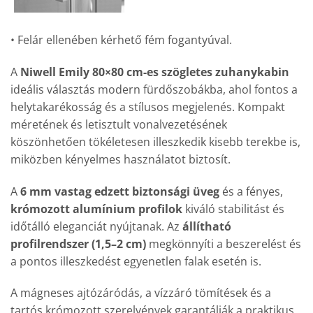
• Felár ellenében kérhető fém fogantyúval.
A
Niwell Emily 80×80 cm-es szögletes zuhanykabin
ideális választás modern fürdőszobákba, ahol fontos a
helytakarékosság és a stílusos megjelenés. Kompakt
méretének és letisztult vonalvezetésének
köszönhetően tökéletesen illeszkedik kisebb terekbe is,
miközben kényelmes használatot biztosít.
A
6 mm vastag edzett biztonsági üveg
és a fényes,
krómozott alumínium profilok
kiváló stabilitást és
időtálló eleganciát nyújtanak. Az
állítható
profilrendszer (1,5–2 cm)
megkönnyíti a beszerelést és
a pontos illeszkedést egyenetlen falak esetén is.
A mágneses ajtózáródás, a vízzáró tömítések és a
tartós krómozott szerelvények garantálják a praktikus