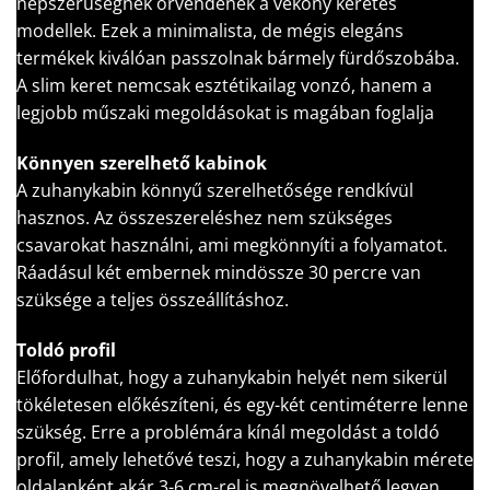
népszerűségnek örvendenek a vékony keretes
modellek. Ezek a minimalista, de mégis elegáns
termékek kiválóan passzolnak bármely fürdőszobába.
A slim keret nemcsak esztétikailag vonzó, hanem a
legjobb műszaki megoldásokat is magában foglalja
Könnyen szerelhető kabinok
A zuhanykabin könnyű szerelhetősége rendkívül
hasznos. Az összeszereléshez nem szükséges
csavarokat használni, ami megkönnyíti a folyamatot.
Ráadásul két embernek mindössze 30 percre van
szüksége a teljes összeállításhoz.
Toldó profil
Előfordulhat, hogy a zuhanykabin helyét nem sikerül
tökéletesen előkészíteni, és egy-két centiméterre lenne
szükség. Erre a problémára kínál megoldást a toldó
profil, amely lehetővé teszi, hogy a zuhanykabin mérete
oldalanként akár 3-6 cm-rel is megnövelhető legyen.