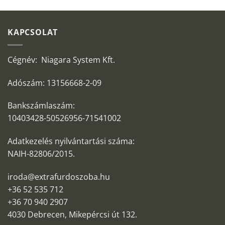
KAPCSOLAT
Cégnév: Niagara System Kft.
Adószám: 13156668-2-09
Bankszámlaszám:
10403428-50526956-71541002
Adatkezelés nyilvántartási száma:
NAIH-82806/2015.
iroda@extrafurdoszoba.hu
+36 52 535 712
+36 70 940 2907
4030 Debrecen, Mikepércsi út 132.