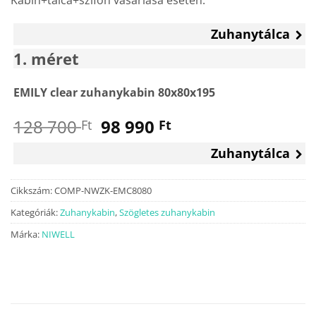
Zuhanytálca
1
méret
EMILY clear zuhanykabin 80x80x195
Original
Current
128 700
98 990
Ft
Ft
price
price
Zuhanytálca
was:
is:
128
98
700 Ft.
990 Ft.
Cikkszám:
COMP-NWZK-EMC8080
Kategóriák:
Zuhanykabin
,
Szögletes zuhanykabin
Márka:
NIWELL