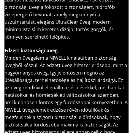
biztonsági üveg a fokozott biztonságért, hidrofób
vízlepergető bevonat, amely megkönnyíti a
tisztántartást, elegáns UltraClear üveg, modern
minimalista slim keretes dizájn, tartós görgők, és
könnyen szerelhető felépítés.
Edzett biztonsági üveg
Minden üvegelem a NIWELL kínálatában biztonsági
üvegből készül. Az edzett üveg hétszer erősebb, mint a
hagyományos üveg, így jelentősen megnő az
ütésállósága, terhelhetősége és hajlítószilárdsága. Ez
az üveg rendkívül ellenálló a sérülésekkel, mechanikai
hatásokkal és hőmérsékleti változásokkal szemben,
ami különösen fontos egy fürdőszobai környezetben. A
NIWELL üvegelemek edzése révén időtállóak és
megfelelnek a szigorú biztonsági előírásoknak, hogy
biztosítsák a fürdőszoba maximális biztonságát. Az
edzett üveg biztonságos jellege abban rejlik, hogy