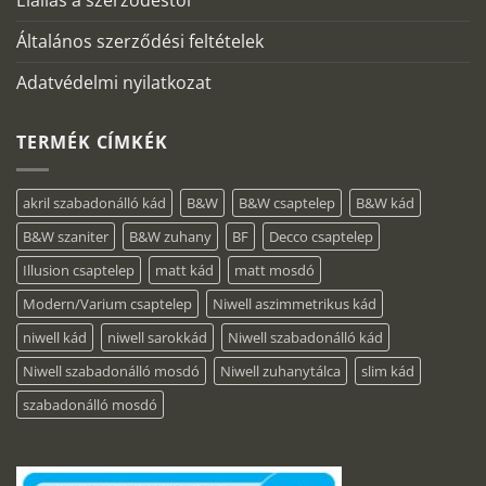
Elállás a szerződéstől
Általános szerződési feltételek
Adatvédelmi nyilatkozat
TERMÉK CÍMKÉK
akril szabadonálló kád
B&W
B&W csaptelep
B&W kád
B&W szaniter
B&W zuhany
BF
Decco csaptelep
Illusion csaptelep
matt kád
matt mosdó
Modern/Varium csaptelep
Niwell aszimmetrikus kád
niwell kád
niwell sarokkád
Niwell szabadonálló kád
Niwell szabadonálló mosdó
Niwell zuhanytálca
slim kád
szabadonálló mosdó