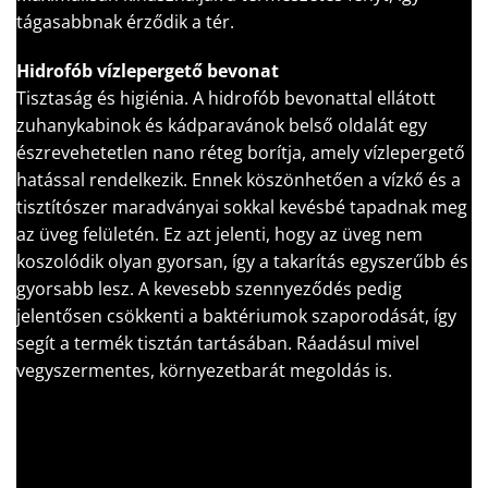
tágasabbnak érződik a tér.
Hidrofób vízlepergető bevonat
Tisztaság és higiénia. A hidrofób bevonattal ellátott
zuhanykabinok és kádparavánok belső oldalát egy
észrevehetetlen nano réteg borítja, amely vízlepergető
hatással rendelkezik. Ennek köszönhetően a vízkő és a
tisztítószer maradványai sokkal kevésbé tapadnak meg
az üveg felületén. Ez azt jelenti, hogy az üveg nem
koszolódik olyan gyorsan, így a takarítás egyszerűbb és
gyorsabb lesz. A kevesebb szennyeződés pedig
jelentősen csökkenti a baktériumok szaporodását, így
segít a termék tisztán tartásában. Ráadásul mivel
vegyszermentes, környezetbarát megoldás is.