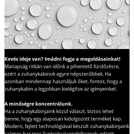
Kevés ideje van?
Imádni fogja a megoldásainkat!
Manapság ritkán van időnk a pihentető fürdőzésre,
ezért a zuhanykabinok egyre népszerűbbek. Ha
azonban mindennap használjuk őket, fontos, hogy a
zuhanykabin a legjobban kielégítse az igényeinket.
A minőségre koncentrálunk.
Ha a zuhanykabinjaink közül választ, biztos lehet
benne, hogy egy alaposan kidolgozott terméket kap.
Modern, fejlett technológiával készült zuhanykabinjaink
számos hasznos funkcióval rendelkeznek: edzett