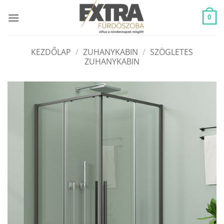
Skip
to
0
content
KEZDŐLAP
/
ZUHANYKABIN
/
SZÖGLETES
ZUHANYKABIN