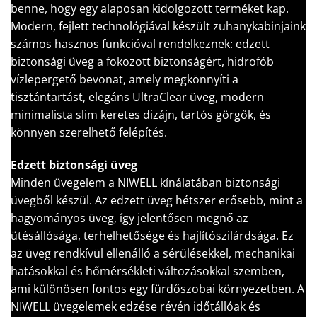
benne, hogy egy alaposan kidolgozott terméket kap.
Modern, fejlett technológiával készült zuhanykabinjaink
számos hasznos funkcióval rendelkeznek: edzett
biztonsági üveg a fokozott biztonságért, hidrofób
vízlepergető bevonat, amely megkönnyíti a
tisztántartást, elegáns UltraClear üveg, modern
minimalista slim keretes dizájn, tartós görgők, és
könnyen szerelhető felépítés.
Edzett biztonsági üveg
Minden üvegelem a NIWELL kínálatában biztonsági
üvegből készül. Az edzett üveg hétszer erősebb, mint a
hagyományos üveg, így jelentősen megnő az
ütésállósága, terhelhetősége és hajlítószilárdsága. Ez
az üveg rendkívül ellenálló a sérülésekkel, mechanikai
hatásokkal és hőmérsékleti változásokkal szemben,
ami különösen fontos egy fürdőszobai környezetben. A
NIWELL üvegelemek edzése révén időtállóak és