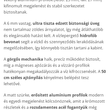
kifinomult megjelenést és stabil szerkezetet
biztosítanak.
A 6 mm vastag,
ultra tiszta edzett biztonsági üveg
nem tartalmaz zöldes árnyalatot, így még átláthatóbb
és elegánsabb hatást kelt. A vízlepergető
hidrofób
bevonat
segít a vízkő és szennyeződés lerakódásának
megelőzésében, így könnyebb tisztán tartani a kabint.
A
görgős mechanika
halk, precíz működést biztosít,
míg a mágneses ajtózárás és a vízzáró profilok
hatékonyan megakadályozzák a víz kifröccsenését. A
50
cm széles ajtónyílás
kényelmes belépést tesz
lehetővé.
A matt szürke,
erősített alumínium profilok
modern
és egyedi megjelenést kölcsönöznek, amit a krómozott
részletek és a
rozsdamentes acél fogantyúk
még