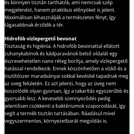
és könnyen tisztán tarthatók, ami nemcsak szép
megjelenést, hanem praktikus előnyöket is jelent.
Maximálisan kihasználják a természetes fényt, így
tágasabbnak érződik a tér.
Hidrofób vízlepergető bevonat
Tisztaság és higiénia. A hidrofób bevonattal ellátott
zuhanykabinok és kádparavánok belső oldalát egy
észrevehetetlen nano réteg borítja, amely vízlepergető
hatással rendelkezik. Ennek köszönhetően a vízkő és a
tisztítószer maradványai sokkal kevésbé tapadnak meg
az üveg felületén. Ez azt jelenti, hogy az üveg nem
koszolódik olyan gyorsan, így a takarítás egyszerűbb és
gyorsabb lesz. A kevesebb szennyeződés pedig
jelentősen csökkenti a baktériumok szaporodását, így
segít a termék tisztán tartásában. Ráadásul mivel
vegyszermentes, környezetbarát megoldás is.