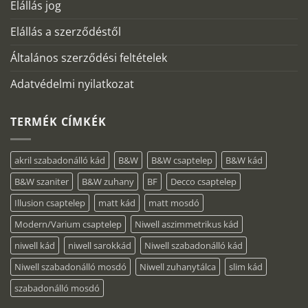
Elállás jog
Elállás a szerződéstől
Általános szerződési feltételek
Adatvédelmi nyilatkozat
TERMÉK CÍMKÉK
akril szabadonálló kád
B&W
B&W csaptelep
B&W kád
B&W szaniter
B&W zuhany
BF
Decco csaptelep
Illusion csaptelep
matt kád
matt mosdó
Modern/Varium csaptelep
Niwell aszimmetrikus kád
niwell kád
niwell sarokkád
Niwell szabadonálló kád
Niwell szabadonálló mosdó
Niwell zuhanytálca
slim kád
szabadonálló mosdó