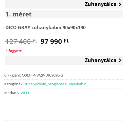
Zuhanytálca
1
méret
DICO GRAY zuhanykabin 90x90x190
Original
Current
127 400
97 990
Ft
Ft
price
price
Elfogyott
was:
is:
Zuhanytálca
127
97
400 Ft.
990 Ft.
Cikkszám:
COMP-NWZK-DIC9090-G
Kategóriák:
Zuhanykabin
,
Szögletes zuhanykabin
Márka:
NIWELL