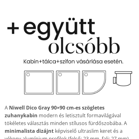
A
Niwell Dico Gray 90×90 cm-es szögletes
zuhanykabin
modern és letisztult formavilágával
tökéletes választás minden stílusos fürdőszobába. A
minimalista dizájnt
képviselő ultraslim keret és a
vékony alumínium profilok (felső: 23 mm, fali: 27 mm)