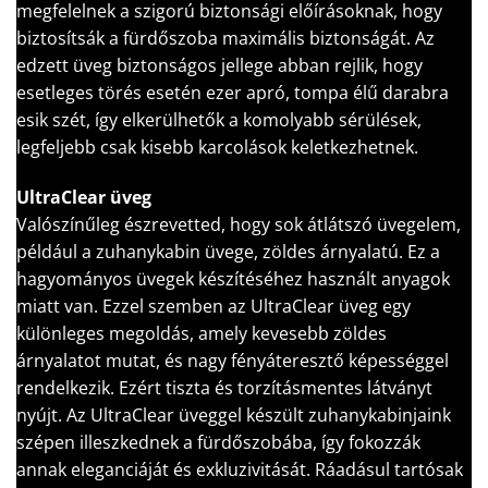
megfelelnek a szigorú biztonsági előírásoknak, hogy
biztosítsák a fürdőszoba maximális biztonságát. Az
edzett üveg biztonságos jellege abban rejlik, hogy
esetleges törés esetén ezer apró, tompa élű darabra
esik szét, így elkerülhetők a komolyabb sérülések,
legfeljebb csak kisebb karcolások keletkezhetnek.
UltraClear üveg
Valószínűleg észrevetted, hogy sok átlátszó üvegelem,
például a zuhanykabin üvege, zöldes árnyalatú. Ez a
hagyományos üvegek készítéséhez használt anyagok
miatt van. Ezzel szemben az UltraClear üveg egy
különleges megoldás, amely kevesebb zöldes
árnyalatot mutat, és nagy fényáteresztő képességgel
rendelkezik. Ezért tiszta és torzításmentes látványt
nyújt. Az UltraClear üveggel készült zuhanykabinjaink
szépen illeszkednek a fürdőszobába, így fokozzák
annak eleganciáját és exkluzivitását. Ráadásul tartósak