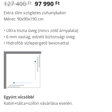
Original
Current
127 400
97 990
Ft
Ft
price
price
Extra slim szögletes zuhanykabin
was:
is:
Méret: 90x90x190 cm
127
97
400 Ft.
990 Ft.
• Ultra tiszta üveg (nincs zöld árnyalata)
• 6 mm vastag, edzett biztonsági üveg
• Hidrofób vízlepergető bevonattal
Együtt olcsóbb!
Kabin+tálca+szifon vásárlása esetén.