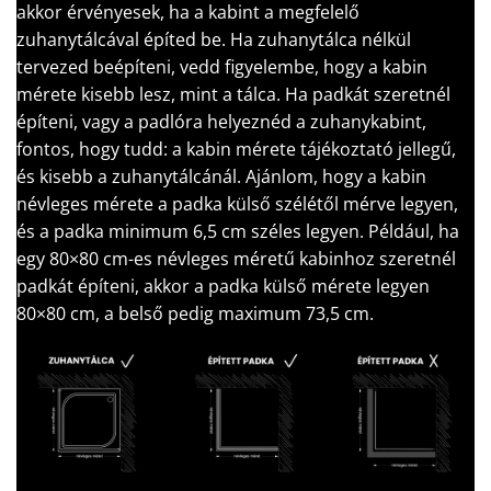
akkor érvényesek, ha a kabint a megfelelő
zuhanytálcával építed be. Ha zuhanytálca nélkül
tervezed beépíteni, vedd figyelembe, hogy a kabin
mérete kisebb lesz, mint a tálca. Ha padkát szeretnél
építeni, vagy a padlóra helyeznéd a zuhanykabint,
fontos, hogy tudd: a kabin mérete tájékoztató jellegű,
és kisebb a zuhanytálcánál. Ajánlom, hogy a kabin
névleges mérete a padka külső szélétől mérve legyen,
és a padka minimum 6,5 cm széles legyen. Például, ha
egy 80×80 cm-es névleges méretű kabinhoz szeretnél
padkát építeni, akkor a padka külső mérete legyen
80×80 cm, a belső pedig maximum 73,5 cm.