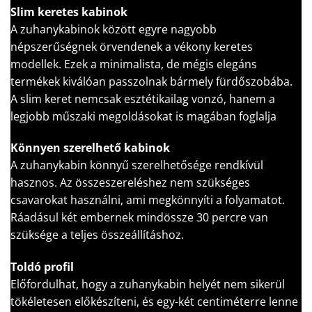
Slim keretes kabinok
A zuhanykabinok között egyre nagyobb
népszerűségnek örvendenek a vékony keretes
modellek. Ezek a minimalista, de mégis elegáns
termékek kiválóan passzolnak bármely fürdőszobába.
A slim keret nemcsak esztétikailag vonzó, hanem a
legjobb műszaki megoldásokat is magában foglalja
Könnyen szerelhető kabinok
A zuhanykabin könnyű szerelhetősége rendkívül
hasznos. Az összeszereléshez nem szükséges
csavarokat használni, ami megkönnyíti a folyamatot.
Ráadásul két embernek mindössze 30 percre van
szüksége a teljes összeállításhoz.
Toldó profil
Előfordulhat, hogy a zuhanykabin helyét nem sikerül
tökéletesen előkészíteni, és egy-két centiméterre lenne