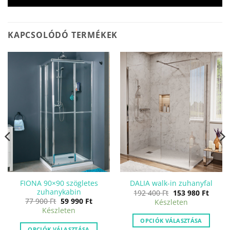
KAPCSOLÓDÓ TERMÉKEK
FIONA 90×90 szögletes
DALIA walk-in zuhanyfal
zuhanykabin
Original
Curre
192 400
Ft
153 980
Ft
price
price
nt
Original
Current
77 900
Ft
59 990
Ft
Készleten
was:
is:
price
price
Készleten
192
153
was:
is:
400 Ft.
980 Ft
77
59
OPCIÓK VÁLASZTÁSA
.
900 Ft.
990 Ft.
OPCIÓK VÁLASZTÁSA