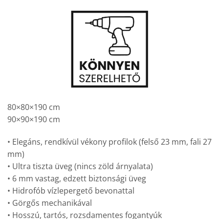
80×80×190 cm
90×90×190 cm
• Elegáns, rendkívül vékony profilok (felső 23 mm, fali 27
mm)
• Ultra tiszta üveg (nincs zöld árnyalata)
• 6 mm vastag, edzett biztonsági üveg
• Hidrofób vízlepergető bevonattal
• Görgős mechanikával
• Hosszú, tartós, rozsdamentes fogantyúk