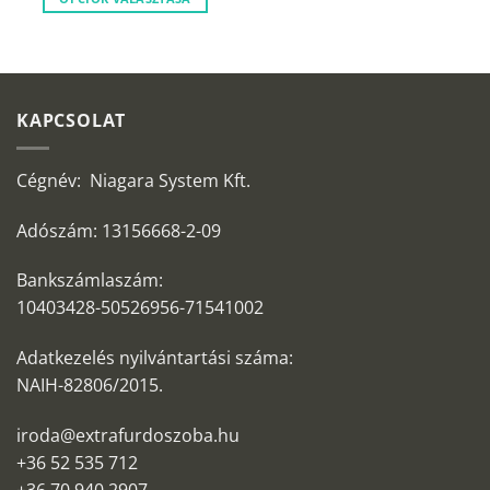
KAPCSOLAT
Cégnév: Niagara System Kft.
Adószám: 13156668-2-09
Bankszámlaszám:
10403428-50526956-71541002
Adatkezelés nyilvántartási száma:
NAIH-82806/2015.
iroda@extrafurdoszoba.hu
+36 52 535 712