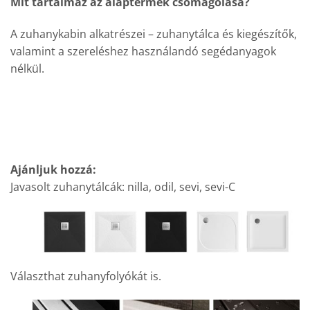
Mit tartalmaz az alaptermék csomagolása?
A zuhanykabin alkatrészei – zuhanytálca és kiegészítők,
valamint a szereléshez használandó segédanyagok
nélkül.
Ajánljuk hozzá:
Javasolt zuhanytálcák: nilla, odil, sevi, sevi-C
Választhat zuhanyfolyókát is.